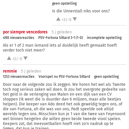
geen opstelling
Is die Unnerstall niks voor ons?
+3/-0
por siempre vencedores
5 j
geleden
4165 nieuwsreacties
PSV-Fortuna Sittard 3-1 (1-0)
incomplete opstelling
Als er 1 of 2 man iemand iets al duidelijk heeft gemaakt hoeft
verder toch niet meer?
+2/-0
remmie
5 j
geleden
1253 nieuwsreacties
Voorspel nu PSV-Fortuna Sittard
geen opstelling
Door naar de volgende zou ik zeggen. We horen het wel als Twente
toch nog serieus zaken wil doen. Ik zou het overgrote gedeelte van
het geld in de verlenging van Malen en een dijk van een CV
stoppen (Ik weet die is duurder dan 6 miljoen, maar alle beetjes
helpen). Die keeper van Ado deed het ook geweldig tegen ons, of
die van Fortuna, ah die was van ons, Padt speelde ook altijd
werelds tegen ons. Misschien kun je 1 van die twee van Feyenoord
wel binnen hengelen die willen geen beide tweede viool spelen.
Keepers zat, dat meevoetballen hoeft niet zo'n nadruk op te
liggen, dat kun je trainen.