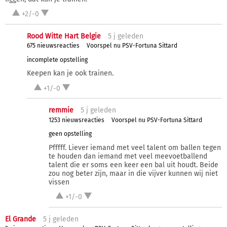
+2/-0
Rood Witte Hart Belgie
5 j
geleden
675 nieuwsreacties
Voorspel nu PSV-Fortuna Sittard
incomplete opstelling
Keepen kan je ook trainen.
+1/-0
remmie
5 j
geleden
1253 nieuwsreacties
Voorspel nu PSV-Fortuna Sittard
geen opstelling
Pfffff. Liever iemand met veel talent om ballen tegen
te houden dan iemand met veel meevoetballend
talent die er soms een keer een bal uit houdt. Beide
zou nog beter zijn, maar in die vijver kunnen wij niet
vissen
+1/-0
El Grande
5 j
geleden