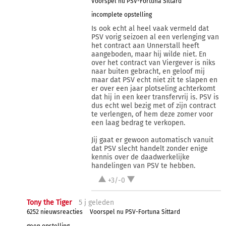
Voorspel nu PSV-Fortuna Sittard
incomplete opstelling
Is ook echt al heel vaak vermeld dat
PSV vorig seizoen al een verlenging van
het contract aan Unnerstall heeft
aangeboden, maar hij wilde niet. En
over het contract van Viergever is niks
naar buiten gebracht, en geloof mij
maar dat PSV echt niet zit te slapen en
er over een jaar plotseling achterkomt
dat hij in een keer transfervrij is. PSV is
dus echt wel bezig met of zijn contract
te verlengen, of hem deze zomer voor
een laag bedrag te verkopen.
Jij gaat er gewoon automatisch vanuit
dat PSV slecht handelt zonder enige
kennis over de daadwerkelijke
handelingen van PSV te hebben.
+3/-0
Tony the Tiger
5 j
geleden
6252 nieuwsreacties
Voorspel nu PSV-Fortuna Sittard
geen opstelling