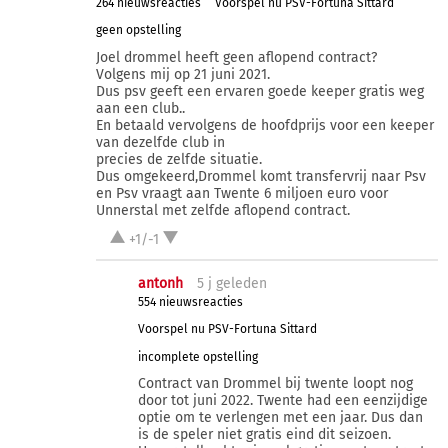
264 nieuwsreacties
Voorspel nu PSV-Fortuna Sittard
geen opstelling
Joel drommel heeft geen aflopend contract?
Volgens mij op 21 juni 2021.
Dus psv geeft een ervaren goede keeper gratis weg
aan een club..
En betaald vervolgens de hoofdprijs voor een keeper
van dezelfde club in
precies de zelfde situatie.
Dus omgekeerd,Drommel komt transfervrij naar Psv
en Psv vraagt aan Twente 6 miljoen euro voor
Unnerstal met zelfde aflopend contract.
+1/-1
antonh
5 j
geleden
554 nieuwsreacties
Voorspel nu PSV-Fortuna Sittard
incomplete opstelling
Contract van Drommel bij twente loopt nog
door tot juni 2022. Twente had een eenzijdige
optie om te verlengen met een jaar. Dus dan
is de speler niet gratis eind dit seizoen.