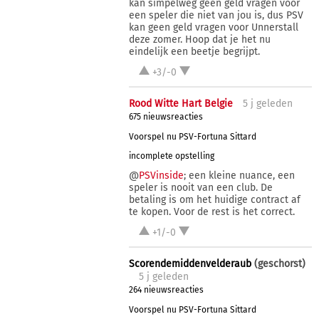
kan simpelweg geen geld vragen voor
een speler die niet van jou is, dus PSV
kan geen geld vragen voor Unnerstall
deze zomer. Hoop dat je het nu
eindelijk een beetje begrijpt.
+3/-0
Rood Witte Hart Belgie
5 j
geleden
675 nieuwsreacties
Voorspel nu PSV-Fortuna Sittard
incomplete opstelling
@
PSVinside
; een kleine nuance, een
speler is nooit van een club. De
betaling is om het huidige contract af
te kopen. Voor de rest is het correct.
+1/-0
Scorendemiddenvelderaub
(geschorst)
5 j
geleden
264 nieuwsreacties
Voorspel nu PSV-Fortuna Sittard