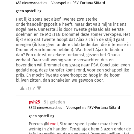
462 nieuwsreacties
Voorspel nu PSV-Fortuna Sittard
geen opstelling
Het lijkt soms net alsof Twente zo'n sterke
onderhandelingspositie heeft, maar dat valt mijns inziens
nogal mee. Unnerstall is door Twente gehaald als eerste
doelman en ze MOETEN Drommel deze zomer verkopen. Het
lijkt erop dat Twente hoopt dat Ajax zich in de strijd gaat
mengen (ik kan geen andere club bedenken die interesse in
Drommel zou kunnen hebben). Wat heeft Ajax te bieden
dan? Een uiterst onzekere toekomst, gezien het Onana-
verhaal. Daar valt weinig van te verwachten dus en
bovendien wil Drommel erg graag naar PSV. Conclusie: even
geduld nog, deze transfer komt rond, voor een schappelijke
prijs. En mocht Twente onverhoopt zo hoog in de boom
blijven zitten, dan schakelen we gewoon door.
+1/-0
pvh25
5 j
geleden
3855 nieuwsreacties
Voorspel nu PSV-Fortuna Sittard
geen opstelling
Precies @
texel,
Streuer speelt poker maar heeft
weinig in z'n handen. Tenzij ajax hem 3 azen onder de