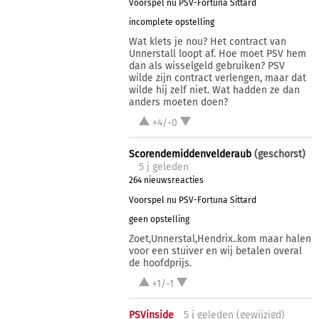
Voorspel nu PSV-Fortuna Sittard
incomplete opstelling
Wat klets je nou? Het contract van
Unnerstall loopt af. Hoe moet PSV hem
dan als wisselgeld gebruiken? PSV
wilde zijn contract verlengen, maar dat
wilde hij zelf niet. Wat hadden ze dan
anders moeten doen?
+4/-0
Scorendemiddenvelderaub
(geschorst)
5 j
geleden
264 nieuwsreacties
Voorspel nu PSV-Fortuna Sittard
geen opstelling
Zoet,Unnerstal,Hendrix..kom maar halen
voor een stuiver en wij betalen overal
de hoofdprijs.
+1/-1
PSVinside
5 j
geleden (
gewijzigd
)