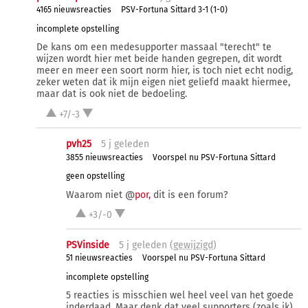
4165 nieuwsreacties
PSV-Fortuna Sittard 3-1 (1-0)
incomplete opstelling
De kans om een medesupporter massaal "terecht" te
wijzen wordt hier met beide handen gegrepen, dit wordt
meer en meer een soort norm hier, is toch niet echt nodig,
zeker weten dat ik mijn eigen niet geliefd maakt hiermee,
maar dat is ook niet de bedoeling.
+7/-3
pvh25
5 j
geleden
3855 nieuwsreacties
Voorspel nu PSV-Fortuna Sittard
geen opstelling
Waarom niet @
por,
dit is een forum?
+3/-0
PSVinside
5 j
geleden (
gewijzigd
)
51 nieuwsreacties
Voorspel nu PSV-Fortuna Sittard
incomplete opstelling
5 reacties is misschien wel heel veel van het goede
inderdaad. Maar denk dat veel supporters (zoals ik)