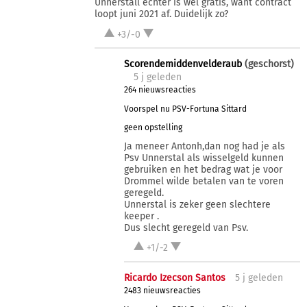
Unnerstall echter is wel gratis, want contract
loopt juni 2021 af. Duidelijk zo?
+3/-0
Scorendemiddenvelderaub
(geschorst)
5 j
geleden
264 nieuwsreacties
Voorspel nu PSV-Fortuna Sittard
geen opstelling
Ja meneer Antonh,dan nog had je als
Psv Unnerstal als wisselgeld kunnen
gebruiken en het bedrag wat je voor
Drommel wilde betalen van te voren
geregeld.
Unnerstal is zeker geen slechtere
keeper .
Dus slecht geregeld van Psv.
+1/-2
Ricardo Izecson Santos
5 j
geleden
2483 nieuwsreacties