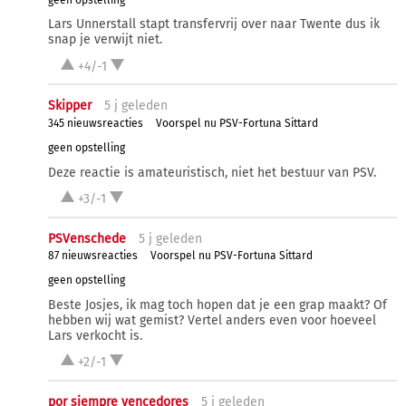
Lars Unnerstall stapt transfervrij over naar Twente dus ik
snap je verwijt niet.
+4/-1
Skipper
5 j
geleden
345 nieuwsreacties
Voorspel nu PSV-Fortuna Sittard
geen opstelling
Deze reactie is amateuristisch, niet het bestuur van PSV.
+3/-1
PSVenschede
5 j
geleden
87 nieuwsreacties
Voorspel nu PSV-Fortuna Sittard
geen opstelling
Beste Josjes, ik mag toch hopen dat je een grap maakt? Of
hebben wij wat gemist? Vertel anders even voor hoeveel
Lars verkocht is.
+2/-1
por siempre vencedores
5 j
geleden