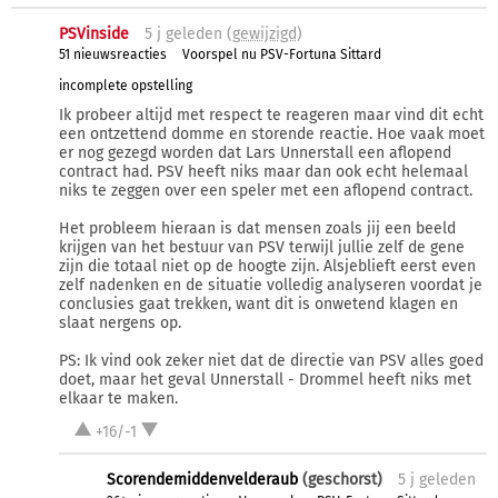
PSVinside
5 j
geleden (
gewijzigd
)
51 nieuwsreacties
Voorspel nu PSV-Fortuna Sittard
incomplete opstelling
Ik probeer altijd met respect te reageren maar vind dit echt
een ontzettend domme en storende reactie. Hoe vaak moet
er nog gezegd worden dat Lars Unnerstall een aflopend
contract had. PSV heeft niks maar dan ook echt helemaal
niks te zeggen over een speler met een aflopend contract.
Het probleem hieraan is dat mensen zoals jij een beeld
krijgen van het bestuur van PSV terwijl jullie zelf de gene
zijn die totaal niet op de hoogte zijn. Alsjeblieft eerst even
zelf nadenken en de situatie volledig analyseren voordat je
conclusies gaat trekken, want dit is onwetend klagen en
slaat nergens op.
PS: Ik vind ook zeker niet dat de directie van PSV alles goed
doet, maar het geval Unnerstall - Drommel heeft niks met
elkaar te maken.
+16/-1
Scorendemiddenvelderaub
(geschorst)
5 j
geleden