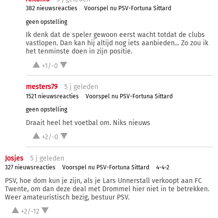
382 nieuwsreacties
Voorspel nu PSV-Fortuna Sittard
geen opstelling
Ik denk dat de speler gewoon eerst wacht totdat de clubs
vastlopen. Dan kan hij altijd nog iets aanbieden... Zo zou ik
het tenminste doen in zijn positie.
+1/-0
mesters79
5 j
geleden
1521 nieuwsreacties
Voorspel nu PSV-Fortuna Sittard
geen opstelling
Draait heel het voetbal om. Niks nieuws
+2/-0
Josjes
5 j
geleden
327 nieuwsreacties
Voorspel nu PSV-Fortuna Sittard
4-4-2
PSV, hoe dom kun je zijn, als je Lars Unnerstall verkoopt aan FC
Twente, om dan deze deal met Drommel hier niet in te betrekken.
Weer amateuristisch bezig, bestuur PSV.
+2/-12