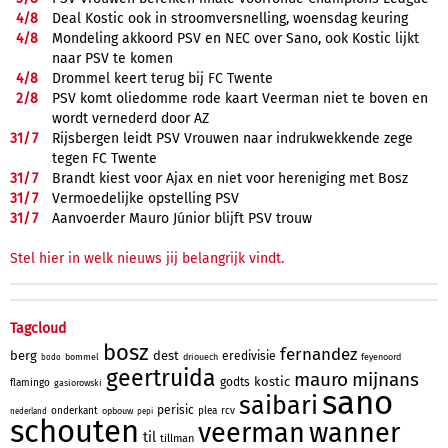
4/
8
Deal Kostic ook in stroomversnelling, woensdag keuring
4/
8
Mondeling akkoord PSV en NEC over Sano, ook Kostic lijkt
naar PSV te komen
4/
8
Drommel keert terug bij FC Twente
2/
8
PSV komt oliedomme rode kaart Veerman niet te boven en
wordt vernederd door AZ
31/
7
Rijsbergen leidt PSV Vrouwen naar indrukwekkende zege
tegen FC Twente
31/
7
Brandt kiest voor Ajax en niet voor hereniging met Bosz
31/
7
Vermoedelijke opstelling PSV
31/
7
Aanvoerder Mauro Júnior blijft PSV trouw
Stel hier in welk nieuws jij belangrijk vindt.
Tagcloud
bosz
fernandez
berg
dest
eredivisie
bommel
driouech
feyenoord
bodo
geertruida
mauro
mijnans
kostic
godts
flamingo
gasiorowski
sano
saibari
perisic
onderkant
plea
rcv
opbouw
nederland
pepi
schouten
veerman
wanner
til
tillman