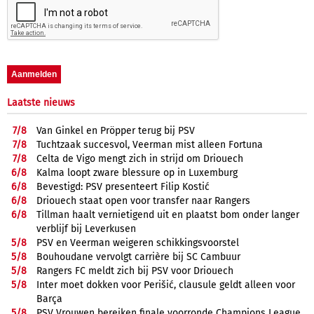
Laatste nieuws
7/
8
Van Ginkel en Pröpper terug bij PSV
7/
8
Tuchtzaak succesvol, Veerman mist alleen Fortuna
7/
8
Celta de Vigo mengt zich in strijd om Driouech
6/
8
Kalma loopt zware blessure op in Luxemburg
6/
8
Bevestigd: PSV presenteert Filip Kostić
6/
8
Driouech staat open voor transfer naar Rangers
6/
8
Tillman haalt vernietigend uit en plaatst bom onder langer
verblijf bij Leverkusen
5/
8
PSV en Veerman weigeren schikkingsvoorstel
5/
8
Bouhoudane vervolgt carrière bij SC Cambuur
5/
8
Rangers FC meldt zich bij PSV voor Driouech
5/
8
Inter moet dokken voor Perišić, clausule geldt alleen voor
Barça
5/
8
PSV Vrouwen bereiken finale voorronde Champions League