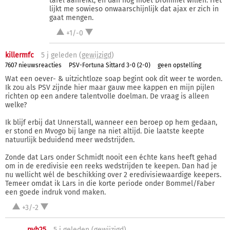
tafel aanreikt, en dan nog moet Drommel willen. Het
lijkt me sowieso onwaarschijnlijk dat ajax er zich in
gaat mengen.
+1/-0
killermfc
5 j
geleden (
gewijzigd
)
7607 nieuwsreacties
PSV-Fortuna Sittard 3-0 (2-0)
geen opstelling
Wat een oever- & uitzichtloze soap begint ook dit weer te worden.
Ik zou als PSV zijnde hier maar gauw mee kappen en mijn pijlen
richten op een andere talentvolle doelman. De vraag is alleen
welke?
Ik blijf erbij dat Unnerstall, wanneer een beroep op hem gedaan,
er stond en Mvogo bij lange na niet altijd. Die laatste keepte
natuurlijk beduidend meer wedstrijden.
Zonde dat Lars onder Schmidt nooit een échte kans heeft gehad
om in de eredivisie een reeks wedstrijden te keepen. Dan had je
nu wellicht wél de beschikking over 2 eredivisiewaardige keepers.
Temeer omdat ik Lars in die korte periode onder Bommel/Faber
een goede indruk vond maken.
+3/-2
pvh25
5 j
geleden (
gewijzigd
)