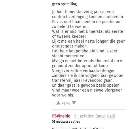
geen opstelling
Je had Unnerstal vorig jaar al een
contract verlenging kunnen aanbieden.
Psv is niet financieel in de positie om
zo beleid te voeren.
Wat is er mis met Unnerstal als eerste
of tweede keeper?
Lijkt me een heel nette jongen die geen
onrust gaat maken.
Het hele keepersbeleid vind ik zeer
slecht momenteel.
Mvogo is niet beter als Unnerstal en is
gehuurd zonder optie tot koop.
Viergever zelfde verhaal,verlengen
..anders zie ik die volgend jaar gewoon
transfervrij naar Feyenoord gaan.
En daar gaat ie gewoon basis spelen.
Vind maar weer een nieuwe Viergever
voor weinig.
+1/-2
PSVinside
5 j
geleden (
gewijzigd
)
51 nieuwsreacties