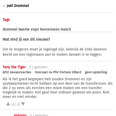
Joël Drommel
Tags
drommel
twente
espn
heerenveen
match
Wat vind jij van dit nieuws?
Om te reageren moet je ingelogd zijn. Gebruik de links bovenin
beeld om een loginnaam aan te maken danwel in te loggen.
Tony the Tiger
5 j
geleden
6252 nieuwsreacties
Voorspel nu PSV-Fortuna Sittard
geen opstelling
Als ik het goed begrepen heb zouden Drommel en zijn
zaakwaarnemer recht hebben op een deel van de transfersom. Als
die 2 nu eens als eersten een move maken om een transfer
mogelijk te maken. Het gaat heel ordinair gewoon om poen. Niet
meer en niet minder.
+2/-0
Antonio
5 j
geleden