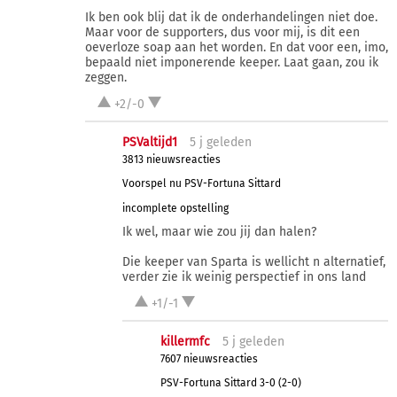
Ik ben ook blij dat ik de onderhandelingen niet doe.
Maar voor de supporters, dus voor mij, is dit een
oeverloze soap aan het worden. En dat voor een, imo,
bepaald niet imponerende keeper. Laat gaan, zou ik
zeggen.
+2/-0
PSValtijd1
5 j
geleden
3813 nieuwsreacties
Voorspel nu PSV-Fortuna Sittard
incomplete opstelling
Ik wel, maar wie zou jij dan halen?
Die keeper van Sparta is wellicht n alternatief,
verder zie ik weinig perspectief in ons land
+1/-1
killermfc
5 j
geleden
7607 nieuwsreacties
PSV-Fortuna Sittard 3-0 (2-0)