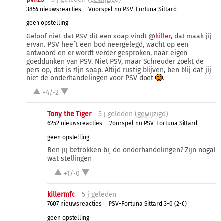
3855 nieuwsreacties
Voorspel nu PSV-Fortuna Sittard
geen opstelling
Geloof niet dat PSV dit een soap vindt @
killer,
dat maak jij
ervan. PSV heeft een bod neergelegd, wacht op een
antwoord en er wordt verder gesproken, naar eigen
goeddunken van PSV. Niet PSV, maar Schreuder zoekt de
pers op, dat is zíjn soap. Altijd rustig blijven, ben blij dat jij
niet de onderhandelingen voor PSV doet
.
+4/-2
Tony the Tiger
5 j
geleden (
gewijzigd
)
6252 nieuwsreacties
Voorspel nu PSV-Fortuna Sittard
geen opstelling
Ben jij betrokken bij de onderhandelingen? Zijn nogal
wat stellingen
+1/-0
killermfc
5 j
geleden
7607 nieuwsreacties
PSV-Fortuna Sittard 3-0 (2-0)
geen opstelling