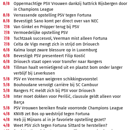
8/
8
Oppermachtige PSV Vrouwen dankzij hattrick Rijsbergen door
in Champions League
8/
8
Verrassende opstelling PSV tegen Fortuna
8/
8
Bevestigd: Sano komt per direct over van NEC
7/
8
Van Ginkel en Pröpper terug bij PSV
7/
8
Vermoedelijke opstelling PSV
7/
8
Tuchtzaak succesvol, Veerman mist alleen Fortuna
7/
8
Celta de Vigo mengt zich in strijd om Driouech
6/
8
Kalma loopt zware blessure op in Luxemburg
6/
8
Bevestigd: PSV presenteert Filip Kostić
6/
8
Driouech staat open voor transfer naar Rangers
6/
8
Tillman haalt vernietigend uit en plaatst bom onder langer
verblijf bij Leverkusen
5/
8
PSV en Veerman weigeren schikkingsvoorstel
5/
8
Bouhoudane vervolgt carrière bij SC Cambuur
5/
8
Rangers FC meldt zich bij PSV voor Driouech
5/
8
Inter moet dokken voor Perišić, clausule geldt alleen voor
Barça
5/
8
PSV Vrouwen bereiken finale voorronde Champions League
4/
8
KNVB zet Bos op wedstrijd tegen Fortuna
4/
8
Heb jij Mijnans al in je favoriete opstelling gezet?
4/
8
Weet PSV zich tegen Fortuna Sittard te herstellen?