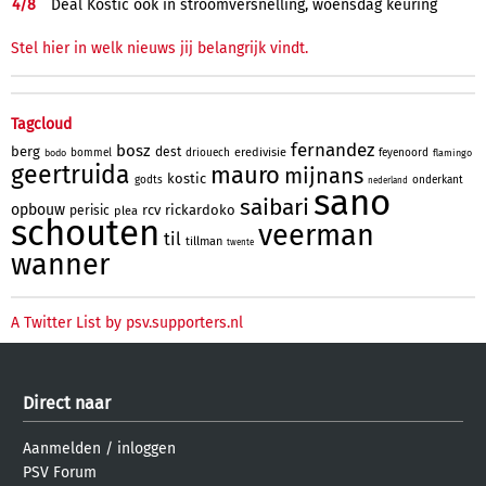
4/
8
Deal Kostic ook in stroomversnelling, woensdag keuring
Stel hier in welk nieuws jij belangrijk vindt.
Tagcloud
fernandez
bosz
berg
dest
eredivisie
bommel
driouech
feyenoord
bodo
flamingo
geertruida
mauro
mijnans
kostic
godts
onderkant
nederland
sano
saibari
opbouw
rcv
rickardoko
perisic
plea
schouten
veerman
til
tillman
twente
wanner
A Twitter List by psv.supporters.nl
Direct naar
Aanmelden
/
inloggen
PSV Forum