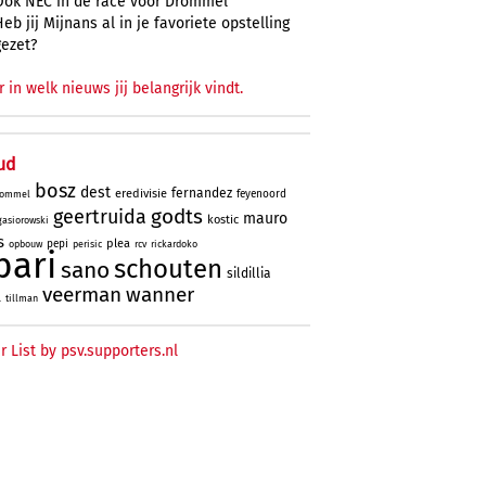
Ook NEC in de race voor Drommel
Heb jij Mijnans al in je favoriete opstelling
gezet?
r in welk nieuws jij belangrijk vindt.
ud
bosz
dest
fernandez
eredivisie
feyenoord
ommel
godts
geertruida
mauro
kostic
gasiorowski
s
plea
pepi
opbouw
perisic
rcv
rickardoko
bari
schouten
sano
sildillia
veerman
wanner
l
tillman
r List by psv.supporters.nl