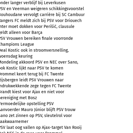
onder langer verblijf bij Leverkusen
PSV en Veerman weigeren schikkingsvoorstel
Bouhoudane vervolgt carrière bij SC Cambuur
Rangers FC meldt zich bij PSV voor Driouech
Inter moet dokken voor Perišić, clausule
geldt alleen voor Barça
PSV Vrouwen bereiken finale voorronde
Champions League
Deal Kostic ook in stroomversnelling,
woensdag keuring
Mondeling akkoord PSV en NEC over Sano,
ook Kostic lijkt naar PSV te komen
Drommel keert terug bij FC Twente
Rijsbergen leidt PSV Vrouwen naar
indrukwekkende zege tegen FC Twente
Brandt kiest voor Ajax en niet voor
hereniging met Bosz
Vermoedelijke opstelling PSV
Aanvoerder Mauro Júnior blijft PSV trouw
Sano zet zinnen op PSV, sleutelrol voor
zaakwaarnemer
PSV laat oog vallen op Ajax-target Van Rooij