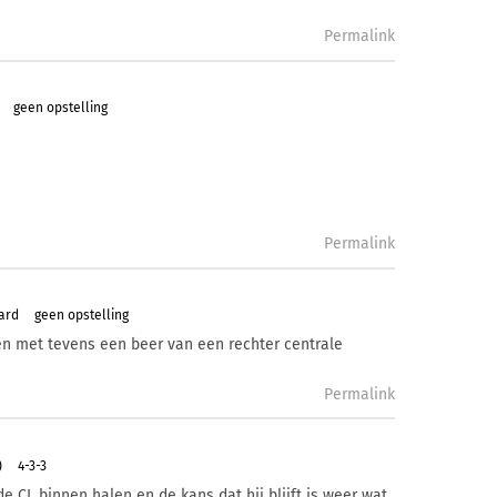
Permalink
geen opstelling
Permalink
ard
geen opstelling
len met tevens een beer van een rechter centrale
Permalink
)
4-3-3
e CL binnen halen en de kans dat hij blijft is weer wat