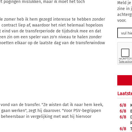
oort pogingen mislukken, maar ik moet het toch
Meld je
zine in
achterg
n de zomer heb ik hem gezegd interesse te hebben zonder
voor.
n contract liep af, waardoor het niet helemaal hopeloos
et eind van de transferperiode de tijdsdruk mee en dat
geen zin om een speler van zo'n niveau te halen zonder
tmoetten elkaar op de laatste dag van de transferwindow
Laatst
vond van de transfer. "Ze wisten dat ik naar hem keek,
6/
8
gaan werken", zegt hij daarover. "Voor PSV-begrippen
6/
8
 beheersbaar in vergelijking met wat hij hiervoor
6/
8
6/
8