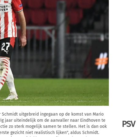
r Schmidt uitgebreid ingegaan op de komst van Mario
ig jaar uiteindelijk om de aanvaller naar Eindhoven te
PSV
lectie zo sterk mogelijk samen te stellen. Het is dan ook
rste gezicht niet realistisch lijken", aldus Schmidt.