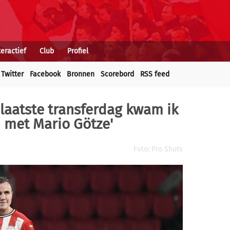
teractief
Club
Profiel
Twitter
Facebook
Bronnen
Scorebord
RSS feed
laatste transferdag kwam ik
d met Mario Götze'
Foto: Pro Shots