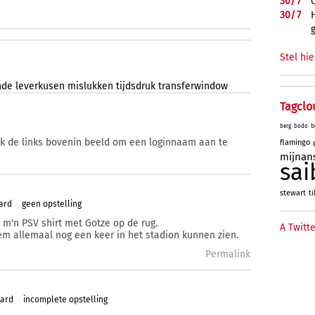
30/
7
30/
7
Stel hie
nde
leverkusen
mislukken
tijdsdruk
transferwindow
Tagclo
b
berg
bodo
ik de links bovenin beeld om een loginnaam aan te
flamingo
mijnan
sai
stewart
ti
ard
geen opstelling
op m'n PSV shirt met Gotze op de rug.
A Twitte
 hem allemaal nog een keer in het stadion kunnen zien.
Permalink
tard
incomplete opstelling