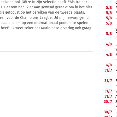
seizoen ook Götze in zijn selectie heeft. "Als trainer
 is. Daarom ben ik er aan gewend geraakt om in het hier
5/
8
lledig gefocust op het bereiken van de tweede plaats,
5/
8
eren voor de Champions League. Uit mijn ervaringen bij
5/
8
eciaals is om op een internationaal podium te spelen
5/
8
 heeft. Ik weet zeker dat Mario deze ervaring ook graag
5/
8
4/
8
4/
8
4/
8
31/
7
31/
7
31/
7
31/
7
30/
7
30/
7