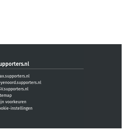
upporters.nl
ax.supporters.nl
eyenoord.supporters.nl
V.supporters.nl
itemap
ijn voorkeuren
ookie-instellingen