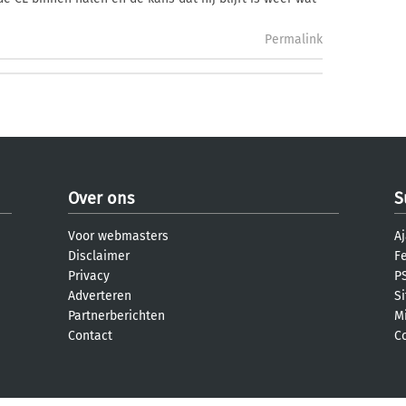
Permalink
Over ons
S
Voor webmasters
Aj
Disclaimer
F
Privacy
PS
Adverteren
S
Partnerberichten
M
Contact
C