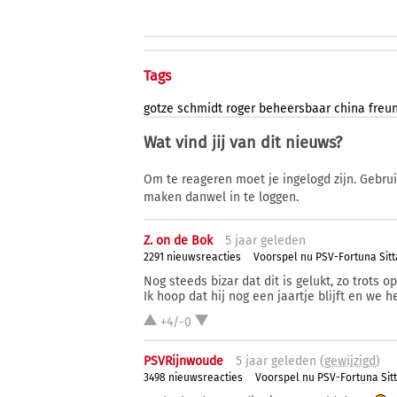
Tags
gotze
schmidt
roger
beheersbaar
china
freu
Wat vind jij van dit nieuws?
Om te reageren moet je ingelogd zijn. Gebru
maken danwel in te loggen.
Z. on de Bok
5 j
aar
geleden
2291 nieuwsreacties
Voorspel nu PSV-Fortuna Sitt
Nog steeds bizar dat dit is gelukt, zo trots 
Ik hoop dat hij nog een jaartje blijft en we
+4/-0
PSVRijnwoude
5 j
aar
geleden (
gewijzigd
)
3498 nieuwsreacties
Voorspel nu PSV-Fortuna Sit