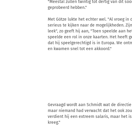
"Meestal zullen twintig tot dertig van dit s
geprobeerd hebben."
Met Götze lukte het echter wel. "Al vroeg i
serieus te kijken naar de mogelijkheden. Zij
leek", zo geeft hij aan, "Toen speelde aan h
speelde een rol in onze kaarten. Het heeft 
dat hij speelgerechtigd is in Europa. We on
en kwamen snel tot een akkoord."
Gevraagd wordt aan Schmidt wat de directie 
maar niemand had verwacht dat het ook zou 
verdient hij een extreem salaris, maar het is
kreeg."