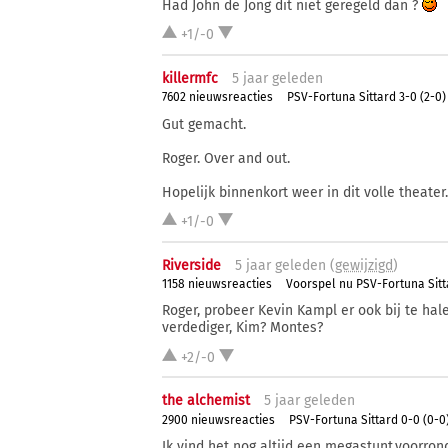
Had John de Jong dit niet geregeld dan ?
+1/-0
killermfc
5 j
aar
geleden
7602 nieuwsreacties
PSV-Fortuna Sittard 3-0 (2-0)
Gut gemacht.
Roger. Over and out.
Hopelijk binnenkort weer in dit volle theater.
+1/-0
Riverside
5 j
aar
geleden (
gewijzigd
)
1158 nieuwsreacties
Voorspel nu PSV-Fortuna Sitt
Roger, probeer Kevin Kampl er ook bij te ha
verdediger, Kim? Montes?
+2/-0
the alchemist
5 j
aar
geleden
2900 nieuwsreacties
PSV-Fortuna Sittard 0-0 (0-0
Ik vind het nog altijd een megastunt,voorrond