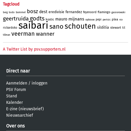
Tagcloud
bosz
dest
eredivisie
fernandez
flamingo
feyenoord
bommel
gasiorowski
berg
bodo
godts
geertruida
mijnans
mauro
kostic
plea
pepi
opbouw
perisic
rcv
saibari
schouten
sano
sildillia
stewart
rickardoko
til
veerman
wanner
tillman
A Twitter List by psv.supporters.nl
Direct naar
Aanmelden
/
inloggen
PSV Forum
Stand
Kalender
E-zine (nieuwsbrief)
Nieuwsarchief
Over ons