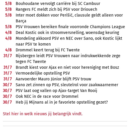
5/
8
Bouhoudane vervolgt carrière bij SC Cambuur
5/
8
Rangers FC meldt zich bij PSV voor Driouech
5/
8
Inter moet dokken voor Perišić, clausule geldt alleen voor
Barça
5/
8
PSV Vrouwen bereiken finale voorronde Champions League
4/
8
Deal Kostic ook in stroomversnelling, woensdag keuring
4/
8
Mondeling akkoord PSV en NEC over Sano, ook Kostic lijkt
naar PSV te komen
4/
8
Drommel keert terug bij FC Twente
31/
7
Rijsbergen leidt PSV Vrouwen naar indrukwekkende zege
tegen FC Twente
31/
7
Brandt kiest voor Ajax en niet voor hereniging met Bosz
31/
7
Vermoedelijke opstelling PSV
31/
7
Aanvoerder Mauro Júnior blijft PSV trouw
30/
7
Sano zet zinnen op PSV, sleutelrol voor zaakwaarnemer
30/
7
PSV laat oog vallen op Ajax-target Van Rooij
30/
7
Ook NEC in de race voor Drommel
30/
7
Heb jij Mijnans al in je favoriete opstelling gezet?
Stel hier in welk nieuws jij belangrijk vindt.