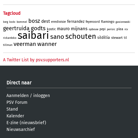
Tagcloud
bosz
dest
fernandez
eredivisie
flamingo
feyenoord
bommel
gasiorowski
berg
bodo
godts
geertruida
mijnans
mauro
kostic
plea
pepi
opbouw
perisic
rcv
saibari
schouten
sano
sildillia
stewart
til
rickardoko
veerman
wanner
tillman
A Twitter List by psv.supporters.nl
Direct naar
Aanmelden
/
inloggen
PSV Forum
Stand
Kalender
E-zine (nieuwsbrief)
Nieuwsarchief