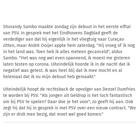
Shurandy Sambo maakte zondag zijn debuut in het eerste elftal
van PSV. In gesprek met het Eindhovens Dagblad geeft de
verdediger aan dat hij eigenlijk in het vliegtuig naar Curaçao
zitten, maar André Ooijer appte hem zaterdag. "Hij vroeg of ik nog
in het land was. Toen heb ik alles meteen gecanceld", aldus
Sambo. "Het was nog wel even spannend, ik moest me gisteren
laten testen op corona. Uiteindelijk hoorde ik in de nacht dat ik
negatief was getest. Ik was heel blij dat ik mee mocht en al
helemaal dat ik nu mijn debuut heb gemaakt."
Uiteindelijk hoopt de rechtsback de opvolger van Denzel Dumfries
te worden bij PSV. "Als jongen uit Geldrop is het toch fantastisch
om bij PSV te spelen? Daar doe je het voor", zo geeft hij aan. Ook
zegt hij dat hij in gesprek is met PSV over een nieuw contract. "We
zijn er druk mee bezig, dat moet wel goed komen."