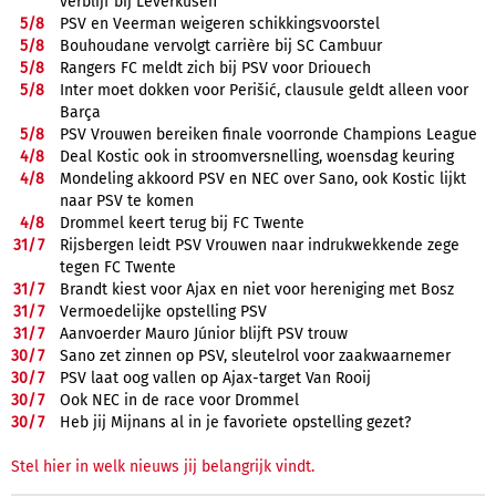
verblijf bij Leverkusen
5/
8
PSV en Veerman weigeren schikkingsvoorstel
5/
8
Bouhoudane vervolgt carrière bij SC Cambuur
5/
8
Rangers FC meldt zich bij PSV voor Driouech
5/
8
Inter moet dokken voor Perišić, clausule geldt alleen voor
Barça
5/
8
PSV Vrouwen bereiken finale voorronde Champions League
4/
8
Deal Kostic ook in stroomversnelling, woensdag keuring
4/
8
Mondeling akkoord PSV en NEC over Sano, ook Kostic lijkt
naar PSV te komen
4/
8
Drommel keert terug bij FC Twente
31/
7
Rijsbergen leidt PSV Vrouwen naar indrukwekkende zege
tegen FC Twente
31/
7
Brandt kiest voor Ajax en niet voor hereniging met Bosz
31/
7
Vermoedelijke opstelling PSV
31/
7
Aanvoerder Mauro Júnior blijft PSV trouw
30/
7
Sano zet zinnen op PSV, sleutelrol voor zaakwaarnemer
30/
7
PSV laat oog vallen op Ajax-target Van Rooij
30/
7
Ook NEC in de race voor Drommel
30/
7
Heb jij Mijnans al in je favoriete opstelling gezet?
Stel hier in welk nieuws jij belangrijk vindt.