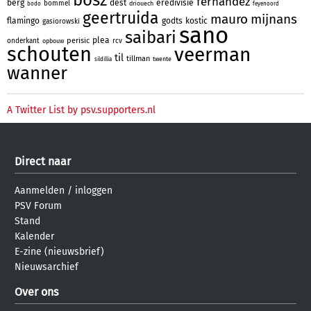
bosz
fernandez
berg
dest
eredivisie
bommel
driouech
bodo
feyenoord
geertruida
mauro
mijnans
flamingo
godts
kostic
gasiorowski
sano
saibari
plea
perisic
onderkant
rcv
opbouw
schouten
veerman
til
tillman
twente
sildillia
wanner
A Twitter List by psv.supporters.nl
Direct naar
Aanmelden
/
inloggen
PSV Forum
Stand
Kalender
E-zine (nieuwsbrief)
Nieuwsarchief
Over ons