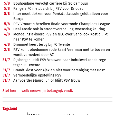
5/
8
Bouhoudane vervolgt carrière bij SC Cambuur
5/
8
Rangers FC meldt zich bij PSV voor Driouech
5/
8
Inter moet dokken voor Perišić, clausule geldt alleen voor
Barça
5/
8
PSV Vrouwen bereiken finale voorronde Champions League
4/
8
Deal Kostic ook in stroomversnelling, woensdag keuring
4/
8
Mondeling akkoord PSV en NEC over Sano, ook Kostic lijkt
naar PSV te komen
4/
8
Drommel keert terug bij FC Twente
2/
8
PSV komt oliedomme rode kaart Veerman niet te boven en
wordt vernederd door AZ
31/
7
Rijsbergen leidt PSV Vrouwen naar indrukwekkende zege
tegen FC Twente
31/
7
Brandt kiest voor Ajax en niet voor hereniging met Bosz
31/
7
Vermoedelijke opstelling PSV
31/
7
Aanvoerder Mauro Júnior blijft PSV trouw
Stel hier in welk nieuws jij belangrijk vindt.
Tagcloud