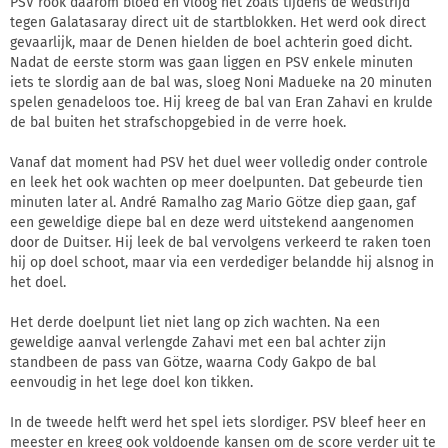
PSV rook daarom bloed en vloog net zoals tijdens de wedstrijd
tegen Galatasaray direct uit de startblokken. Het werd ook direct
gevaarlijk, maar de Denen hielden de boel achterin goed dicht.
Nadat de eerste storm was gaan liggen en PSV enkele minuten
iets te slordig aan de bal was, sloeg Noni Madueke na 20 minuten
spelen genadeloos toe. Hij kreeg de bal van Eran Zahavi en krulde
de bal buiten het strafschopgebied in de verre hoek.
Vanaf dat moment had PSV het duel weer volledig onder controle
en leek het ook wachten op meer doelpunten. Dat gebeurde tien
minuten later al. André Ramalho zag Mario Götze diep gaan, gaf
een geweldige diepe bal en deze werd uitstekend aangenomen
door de Duitser. Hij leek de bal vervolgens verkeerd te raken toen
hij op doel schoot, maar via een verdediger belandde hij alsnog in
het doel.
Het derde doelpunt liet niet lang op zich wachten. Na een
geweldige aanval verlengde Zahavi met een bal achter zijn
standbeen de pass van Götze, waarna Cody Gakpo de bal
eenvoudig in het lege doel kon tikken.
In de tweede helft werd het spel iets slordiger. PSV bleef heer en
meester en kreeg ook voldoende kansen om de score verder uit te