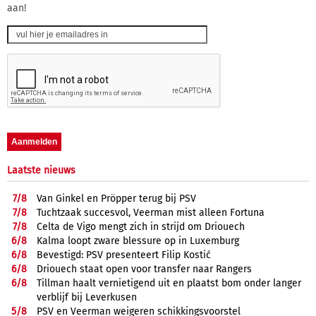
aan!
Laatste nieuws
7/
8
Van Ginkel en Pröpper terug bij PSV
7/
8
Tuchtzaak succesvol, Veerman mist alleen Fortuna
7/
8
Celta de Vigo mengt zich in strijd om Driouech
6/
8
Kalma loopt zware blessure op in Luxemburg
6/
8
Bevestigd: PSV presenteert Filip Kostić
6/
8
Driouech staat open voor transfer naar Rangers
6/
8
Tillman haalt vernietigend uit en plaatst bom onder langer
verblijf bij Leverkusen
5/
8
PSV en Veerman weigeren schikkingsvoorstel