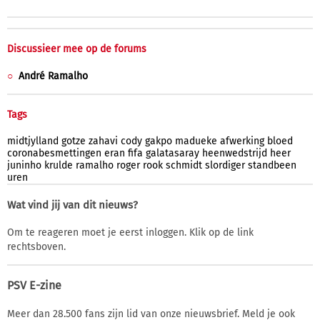
Discussieer mee op de forums
André Ramalho
Tags
midtjylland
gotze
zahavi
cody
gakpo
madueke
afwerking
bloed
coronabesmettingen
eran
fifa
galatasaray
heenwedstrijd
heer
juninho
krulde
ramalho
roger
rook
schmidt
slordiger
standbeen
uren
Wat vind jij van dit nieuws?
Om te reageren moet je eerst inloggen. Klik op de link
rechtsboven.
PSV E-zine
Meer dan 28.500 fans zijn lid van onze nieuwsbrief. Meld je ook