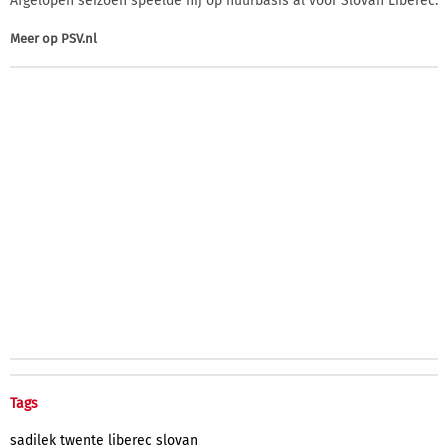
Afgelopen seizoen speelde hij op huurbasis al voor Slovan Liberec.
Meer op
PSV.nl
Tags
sadilek
twente
liberec
slovan