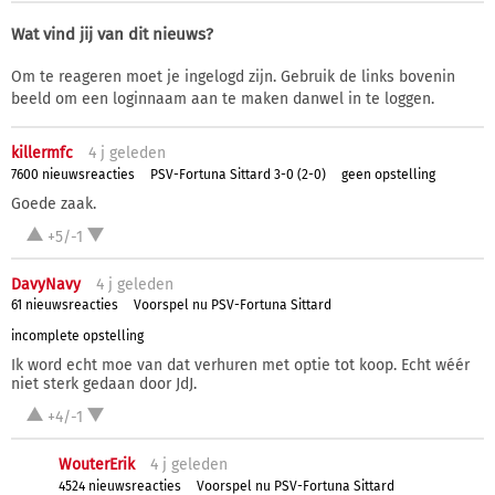
Wat vind jij van dit nieuws?
Om te reageren moet je ingelogd zijn. Gebruik de links bovenin
beeld om een loginnaam aan te maken danwel in te loggen.
killermfc
4 j
geleden
7600 nieuwsreacties
PSV-Fortuna Sittard 3-0 (2-0)
geen opstelling
Goede zaak.
+5/-1
DavyNavy
4 j
geleden
61 nieuwsreacties
Voorspel nu PSV-Fortuna Sittard
incomplete opstelling
Ik word echt moe van dat verhuren met optie tot koop. Echt wéér
niet sterk gedaan door JdJ.
+4/-1
WouterErik
4 j
geleden
4524 nieuwsreacties
Voorspel nu PSV-Fortuna Sittard