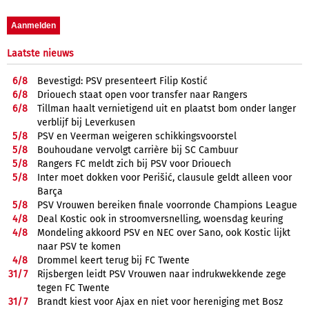
Laatste nieuws
6/
8
Bevestigd: PSV presenteert Filip Kostić
6/
8
Driouech staat open voor transfer naar Rangers
6/
8
Tillman haalt vernietigend uit en plaatst bom onder langer
verblijf bij Leverkusen
5/
8
PSV en Veerman weigeren schikkingsvoorstel
5/
8
Bouhoudane vervolgt carrière bij SC Cambuur
5/
8
Rangers FC meldt zich bij PSV voor Driouech
5/
8
Inter moet dokken voor Perišić, clausule geldt alleen voor
Barça
5/
8
PSV Vrouwen bereiken finale voorronde Champions League
4/
8
Deal Kostic ook in stroomversnelling, woensdag keuring
4/
8
Mondeling akkoord PSV en NEC over Sano, ook Kostic lijkt
naar PSV te komen
4/
8
Drommel keert terug bij FC Twente
31/
7
Rijsbergen leidt PSV Vrouwen naar indrukwekkende zege
tegen FC Twente
31/
7
Brandt kiest voor Ajax en niet voor hereniging met Bosz