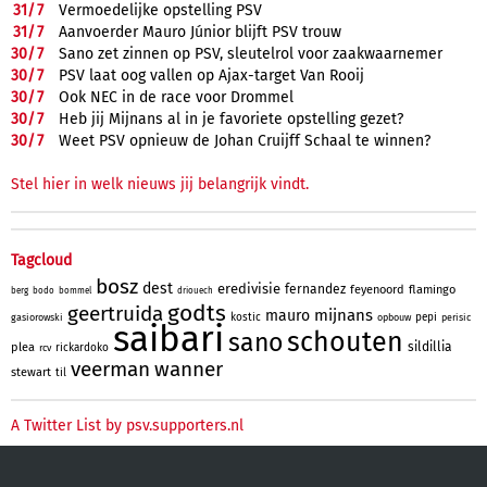
31/
7
Vermoedelijke opstelling PSV
31/
7
Aanvoerder Mauro Júnior blijft PSV trouw
30/
7
Sano zet zinnen op PSV, sleutelrol voor zaakwaarnemer
30/
7
PSV laat oog vallen op Ajax-target Van Rooij
30/
7
Ook NEC in de race voor Drommel
30/
7
Heb jij Mijnans al in je favoriete opstelling gezet?
30/
7
Weet PSV opnieuw de Johan Cruijff Schaal te winnen?
Stel hier in welk nieuws jij belangrijk vindt.
Tagcloud
bosz
dest
eredivisie
fernandez
feyenoord
flamingo
berg
bodo
bommel
driouech
godts
geertruida
mijnans
mauro
kostic
pepi
gasiorowski
opbouw
perisic
saibari
schouten
sano
sildillia
plea
rickardoko
rcv
veerman
wanner
stewart
til
A Twitter List by psv.supporters.nl