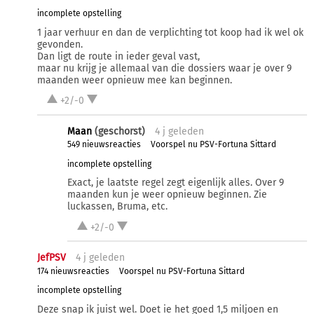
incomplete opstelling
1 jaar verhuur en dan de verplichting tot koop had ik wel ok
gevonden.
Dan ligt de route in ieder geval vast,
maar nu krijg je allemaal van die dossiers waar je over 9
maanden weer opnieuw mee kan beginnen.
+2/-0
Maan
(geschorst)
4 j
geleden
549 nieuwsreacties
Voorspel nu PSV-Fortuna Sittard
incomplete opstelling
Exact, je laatste regel zegt eigenlijk alles. Over 9
maanden kun je weer opnieuw beginnen. Zie
luckassen, Bruma, etc.
+2/-0
JefPSV
4 j
geleden
174 nieuwsreacties
Voorspel nu PSV-Fortuna Sittard
incomplete opstelling
Deze snap ik juist wel. Doet ie het goed 1,5 miljoen en