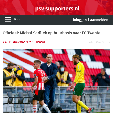
Menu
inloggen
|
aanmelden
Officieel: Michal Sadílek op huurbasis naar FC Twente
7 augustus 2021 17:10
- PSV.nl
Foto: Pro Shots