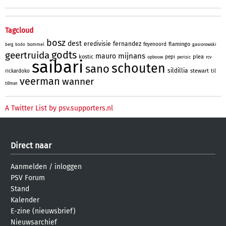
Tagcloud
bosz
dest
eredivisie
fernandez
flamingo
feyenoord
bommel
gasiorowski
berg
bodo
godts
geertruida
mijnans
mauro
kostic
plea
pepi
opbouw
perisic
rcv
saibari
schouten
sano
sildillia
stewart
rickardoko
til
veerman
wanner
tillman
A Twitter List by psv.supporters.nl
Direct naar
Aanmelden
/
inloggen
PSV Forum
Stand
Kalender
E-zine (nieuwsbrief)
Nieuwsarchief