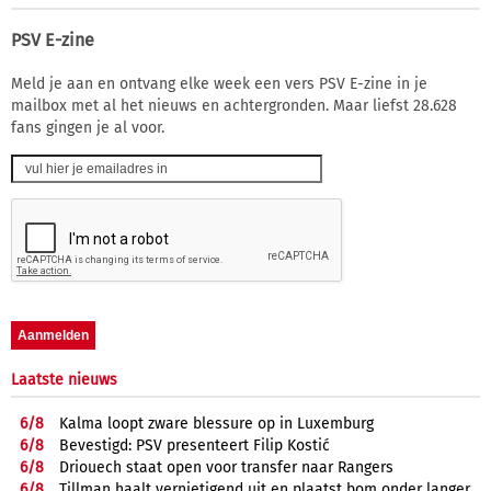
PSV E-zine
Meld je aan en ontvang elke week een vers PSV E-zine in je
mailbox met al het nieuws en achtergronden. Maar liefst 28.628
fans gingen je al voor.
Laatste nieuws
6/
8
Kalma loopt zware blessure op in Luxemburg
6/
8
Bevestigd: PSV presenteert Filip Kostić
6/
8
Driouech staat open voor transfer naar Rangers
6/
8
Tillman haalt vernietigend uit en plaatst bom onder langer