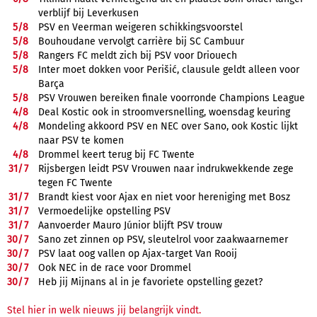
verblijf bij Leverkusen
5/
8
PSV en Veerman weigeren schikkingsvoorstel
5/
8
Bouhoudane vervolgt carrière bij SC Cambuur
5/
8
Rangers FC meldt zich bij PSV voor Driouech
5/
8
Inter moet dokken voor Perišić, clausule geldt alleen voor
Barça
5/
8
PSV Vrouwen bereiken finale voorronde Champions League
4/
8
Deal Kostic ook in stroomversnelling, woensdag keuring
4/
8
Mondeling akkoord PSV en NEC over Sano, ook Kostic lijkt
naar PSV te komen
4/
8
Drommel keert terug bij FC Twente
31/
7
Rijsbergen leidt PSV Vrouwen naar indrukwekkende zege
tegen FC Twente
31/
7
Brandt kiest voor Ajax en niet voor hereniging met Bosz
31/
7
Vermoedelijke opstelling PSV
31/
7
Aanvoerder Mauro Júnior blijft PSV trouw
30/
7
Sano zet zinnen op PSV, sleutelrol voor zaakwaarnemer
30/
7
PSV laat oog vallen op Ajax-target Van Rooij
30/
7
Ook NEC in de race voor Drommel
30/
7
Heb jij Mijnans al in je favoriete opstelling gezet?
Stel hier in welk nieuws jij belangrijk vindt.