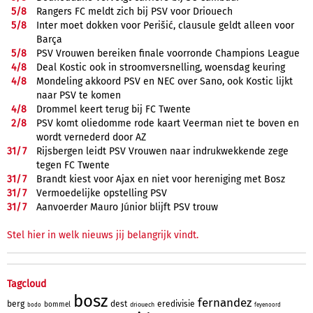
5/
8
Rangers FC meldt zich bij PSV voor Driouech
5/
8
Inter moet dokken voor Perišić, clausule geldt alleen voor
Barça
5/
8
PSV Vrouwen bereiken finale voorronde Champions League
4/
8
Deal Kostic ook in stroomversnelling, woensdag keuring
4/
8
Mondeling akkoord PSV en NEC over Sano, ook Kostic lijkt
naar PSV te komen
4/
8
Drommel keert terug bij FC Twente
2/
8
PSV komt oliedomme rode kaart Veerman niet te boven en
wordt vernederd door AZ
31/
7
Rijsbergen leidt PSV Vrouwen naar indrukwekkende zege
tegen FC Twente
31/
7
Brandt kiest voor Ajax en niet voor hereniging met Bosz
31/
7
Vermoedelijke opstelling PSV
31/
7
Aanvoerder Mauro Júnior blijft PSV trouw
Stel hier in welk nieuws jij belangrijk vindt.
Tagcloud
bosz
fernandez
berg
dest
eredivisie
bommel
driouech
bodo
feyenoord