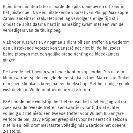
Ruim tien minuten later scoorde de spits opnieuw en dit keer in
het juiste doel. Na een uitstekende voorzet van Philipp Max kopte
Zahavi snoeihard raak. Het spel lag vervolgens enige tijd stil
omdat de spits daarna hard in aanraking kwam met een van de
verdedigers van de thuisploeg.
Vlak voor rust was PSV nogmaals dicht bij een treffer. Na wederom
een uitstekende voorzet kon Sangaré net niet bij de bal zodat
beide ploegen met een gelijke stand richting de kleedkamers
gingen.
De tweede helft begon van beide kanten vrij slordig. Pas na een
klein kwartier spelen volgde de eerste kans toen Marco van Ginkel
een goede kopkans kreeg na een hoekschop. Met het nodige geluk
wist doelman Wellenreuther de inzet te keren.
PSV had de hele wedstrijd het betere van het spel en ging vol op
zoek naar de tweede treffer. Een kwartier voor tijd viel echter
volledig uit het niets een tweede treffer voor Willem II. Sangaré
verloor de bal, Davy Pröpper greep niet voor het eerst dit seizoen
niet in en Joël Drommel tastte volledig mis waardoor het opeens
2-1 stond.