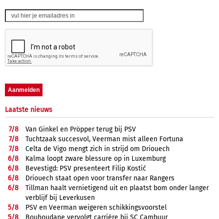
Laatste nieuws
7/
8
Van Ginkel en Pröpper terug bij PSV
7/
8
Tuchtzaak succesvol, Veerman mist alleen Fortuna
7/
8
Celta de Vigo mengt zich in strijd om Driouech
6/
8
Kalma loopt zware blessure op in Luxemburg
6/
8
Bevestigd: PSV presenteert Filip Kostić
6/
8
Driouech staat open voor transfer naar Rangers
6/
8
Tillman haalt vernietigend uit en plaatst bom onder langer
verblijf bij Leverkusen
5/
8
PSV en Veerman weigeren schikkingsvoorstel
5/
8
Bouhoudane vervolgt carrière bij SC Cambuur