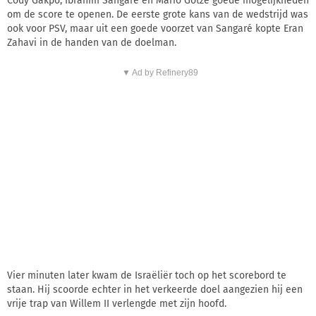
Cody Gakpo, Ibrahim Sangaré en Mario Götze goede mogelijkheden
om de score te openen. De eerste grote kans van de wedstrijd was
ook voor PSV, maar uit een goede voorzet van Sangaré kopte Eran
Zahavi in de handen van de doelman.
▼ Ad by Refinery89
Vier minuten later kwam de Israëliër toch op het scorebord te
staan. Hij scoorde echter in het verkeerde doel aangezien hij een
vrije trap van Willem II verlengde met zijn hoofd.