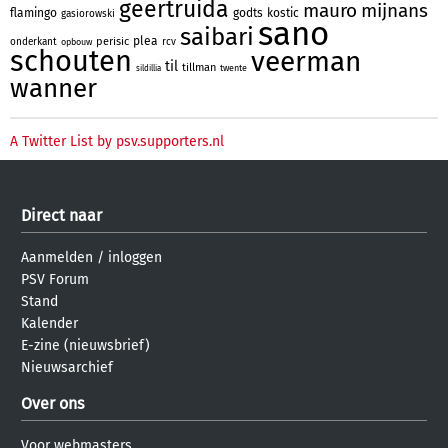
geertruida
mauro
mijnans
flamingo
godts
kostic
gasiorowski
sano
saibari
plea
perisic
onderkant
rcv
opbouw
schouten
veerman
til
tillman
twente
sildillia
wanner
A Twitter List by psv.supporters.nl
Direct naar
Aanmelden
/
inloggen
PSV Forum
Stand
Kalender
E-zine (nieuwsbrief)
Nieuwsarchief
Over ons
Voor webmasters