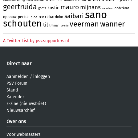
feyenoord
dest
driouech
eredivisie
bodo
bommel
basarnhem
geertruida
mauro
mijnans
kostic
godts
onderkant
nederland
sano
saibari
rcv
opbouw
perisic
rickardoko
plea
schouten
veerman
wanner
til
tillman
twente
A Twitter List by psv.supporters.nl
Direct naar
Aanmelden
/
inloggen
PSV Forum
Stand
Kalender
E-zine (nieuwsbrief)
Nieuwsarchief
Over ons
Voor webmasters