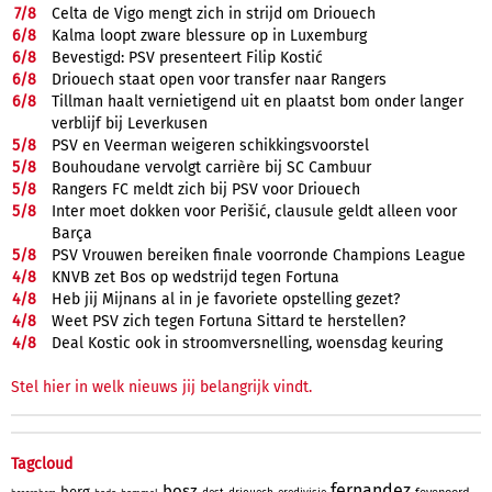
7/
8
Celta de Vigo mengt zich in strijd om Driouech
6/
8
Kalma loopt zware blessure op in Luxemburg
6/
8
Bevestigd: PSV presenteert Filip Kostić
6/
8
Driouech staat open voor transfer naar Rangers
6/
8
Tillman haalt vernietigend uit en plaatst bom onder langer
verblijf bij Leverkusen
5/
8
PSV en Veerman weigeren schikkingsvoorstel
5/
8
Bouhoudane vervolgt carrière bij SC Cambuur
5/
8
Rangers FC meldt zich bij PSV voor Driouech
5/
8
Inter moet dokken voor Perišić, clausule geldt alleen voor
Barça
5/
8
PSV Vrouwen bereiken finale voorronde Champions League
4/
8
KNVB zet Bos op wedstrijd tegen Fortuna
4/
8
Heb jij Mijnans al in je favoriete opstelling gezet?
4/
8
Weet PSV zich tegen Fortuna Sittard te herstellen?
4/
8
Deal Kostic ook in stroomversnelling, woensdag keuring
Stel hier in welk nieuws jij belangrijk vindt.
Tagcloud
fernandez
bosz
berg