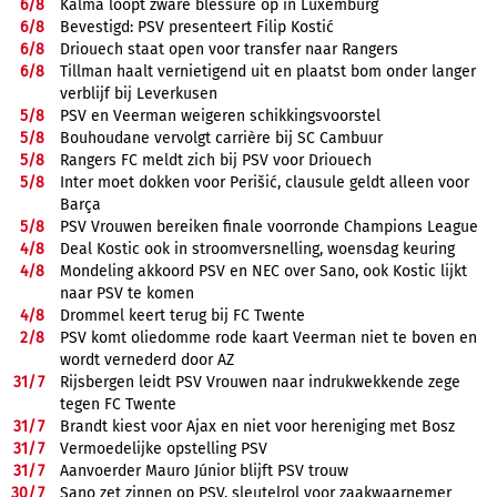
6/
8
Kalma loopt zware blessure op in Luxemburg
6/
8
Bevestigd: PSV presenteert Filip Kostić
6/
8
Driouech staat open voor transfer naar Rangers
6/
8
Tillman haalt vernietigend uit en plaatst bom onder langer
verblijf bij Leverkusen
5/
8
PSV en Veerman weigeren schikkingsvoorstel
5/
8
Bouhoudane vervolgt carrière bij SC Cambuur
5/
8
Rangers FC meldt zich bij PSV voor Driouech
5/
8
Inter moet dokken voor Perišić, clausule geldt alleen voor
Barça
5/
8
PSV Vrouwen bereiken finale voorronde Champions League
4/
8
Deal Kostic ook in stroomversnelling, woensdag keuring
4/
8
Mondeling akkoord PSV en NEC over Sano, ook Kostic lijkt
naar PSV te komen
4/
8
Drommel keert terug bij FC Twente
2/
8
PSV komt oliedomme rode kaart Veerman niet te boven en
wordt vernederd door AZ
31/
7
Rijsbergen leidt PSV Vrouwen naar indrukwekkende zege
tegen FC Twente
31/
7
Brandt kiest voor Ajax en niet voor hereniging met Bosz
31/
7
Vermoedelijke opstelling PSV
31/
7
Aanvoerder Mauro Júnior blijft PSV trouw
30/
7
Sano zet zinnen op PSV, sleutelrol voor zaakwaarnemer