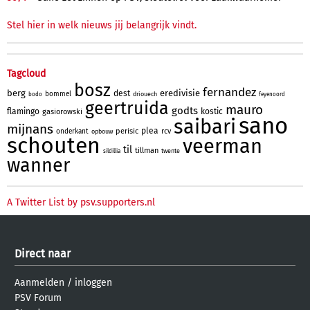
Stel hier in welk nieuws jij belangrijk vindt.
Tagcloud
bosz
fernandez
berg
eredivisie
dest
bommel
driouech
bodo
feyenoord
geertruida
mauro
godts
flamingo
kostic
gasiorowski
sano
saibari
mijnans
plea
perisic
rcv
onderkant
opbouw
schouten
veerman
til
tillman
twente
sildillia
wanner
A Twitter List by psv.supporters.nl
Direct naar
Aanmelden
/
inloggen
PSV Forum