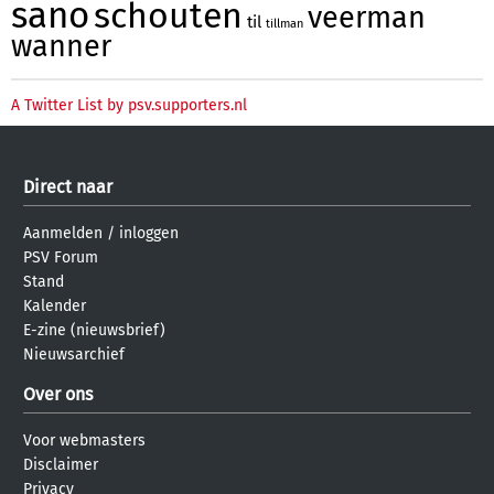
sano
schouten
veerman
til
tillman
wanner
A Twitter List by psv.supporters.nl
Direct naar
Aanmelden
/
inloggen
PSV Forum
Stand
Kalender
E-zine (nieuwsbrief)
Nieuwsarchief
Over ons
Voor webmasters
Disclaimer
Privacy