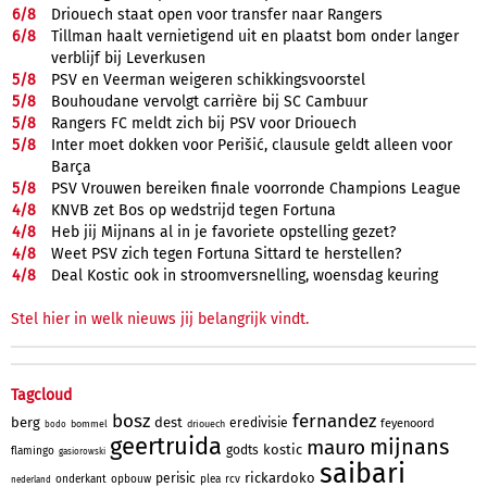
6/
8
Driouech staat open voor transfer naar Rangers
6/
8
Tillman haalt vernietigend uit en plaatst bom onder langer
verblijf bij Leverkusen
5/
8
PSV en Veerman weigeren schikkingsvoorstel
5/
8
Bouhoudane vervolgt carrière bij SC Cambuur
5/
8
Rangers FC meldt zich bij PSV voor Driouech
5/
8
Inter moet dokken voor Perišić, clausule geldt alleen voor
Barça
5/
8
PSV Vrouwen bereiken finale voorronde Champions League
4/
8
KNVB zet Bos op wedstrijd tegen Fortuna
4/
8
Heb jij Mijnans al in je favoriete opstelling gezet?
4/
8
Weet PSV zich tegen Fortuna Sittard te herstellen?
4/
8
Deal Kostic ook in stroomversnelling, woensdag keuring
Stel hier in welk nieuws jij belangrijk vindt.
Tagcloud
bosz
fernandez
berg
dest
eredivisie
feyenoord
bommel
driouech
bodo
geertruida
mijnans
mauro
kostic
godts
flamingo
gasiorowski
saibari
rickardoko
perisic
onderkant
opbouw
plea
rcv
nederland