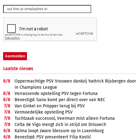
Laatste nieuws
8/
8
Oppermachtige PSV Vrouwen dankzij hattrick Rijsbergen door
in Champions League
8/
8
Verrassende opstelling PSV tegen Fortuna
8/
8
Bevestigd: Sano komt per direct over van NEC
7/
8
Van Ginkel en Pröpper terug bij PSV
7/
8
Vermoedelijke opstelling PSV
7/
8
Tuchtzaak succesvol, Veerman mist alleen Fortuna
7/
8
Celta de Vigo mengt zich in strijd om Driouech
6/
8
Kalma loopt zware blessure op in Luxemburg
6/
8
Bevestigd: PSV presenteert Filip Kostić