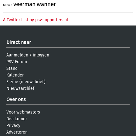
veerman
wanner
tillman
A Twitter List by psv.supporters.nl
Direct naar
Aanmelden
/
inloggen
PSV Forum
Stand
Kalender
E-zine (nieuwsbrief)
Nieuwsarchief
Over ons
Voor webmasters
Disclaimer
Privacy
Adverteren