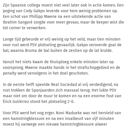
Zijn Spaanse collega moest niet veel later ook in actie komen. Een
poging van Cody Gakpo leverde voor hem weinig problemen op.
Een schot van Phillipp Mwene na een uitstekende actie van
Ibrahim Sangaré zorgde voor meer gevaar, maar de keeper wist die
tot corner te verwerken.
Lange tijd gebeurde er vrij weinig op het veld, maar tien minuten
voor rust werd PSV plotseling gevaarlijk. Gakpo veroverde goal de
bal, waarna Bruma de bal buiten de zestien op de lat krulde.
Vanuit het niets kwam de thuisploeg enkele minuten later op
voorsprong. Mwene maakte hands in het strafschopgebied en de
penalty werd vervolgens in het doel geschoten.
In de eerste helft speelde Real Sociedad al vrij verdedigend, na
rust trokken de Spanjaarden zich massaal terug. Het lukte PSV
maar niet om door de muur te komen en na een enorme fout van
Érick Gutiérrez stond het plotseling 2-0.
Voor PSV werd het nog erger. Noni Madueke was net hersteld van
een hamstringblessure en na een invalbeurt van vijf minuten
moest hij vanwege een nieuwe hamstringblessure alweer