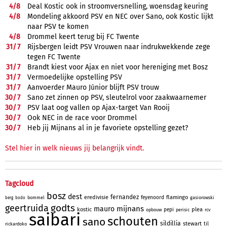
4/
8
Deal Kostic ook in stroomversnelling, woensdag keuring
4/
8
Mondeling akkoord PSV en NEC over Sano, ook Kostic lijkt
naar PSV te komen
4/
8
Drommel keert terug bij FC Twente
31/
7
Rijsbergen leidt PSV Vrouwen naar indrukwekkende zege
tegen FC Twente
31/
7
Brandt kiest voor Ajax en niet voor hereniging met Bosz
31/
7
Vermoedelijke opstelling PSV
31/
7
Aanvoerder Mauro Júnior blijft PSV trouw
30/
7
Sano zet zinnen op PSV, sleutelrol voor zaakwaarnemer
30/
7
PSV laat oog vallen op Ajax-target Van Rooij
30/
7
Ook NEC in de race voor Drommel
30/
7
Heb jij Mijnans al in je favoriete opstelling gezet?
Stel hier in welk nieuws jij belangrijk vindt.
Tagcloud
bosz
dest
fernandez
eredivisie
flamingo
feyenoord
bommel
gasiorowski
berg
bodo
godts
geertruida
mijnans
mauro
kostic
plea
pepi
opbouw
perisic
rcv
saibari
schouten
sano
sildillia
stewart
til
rickardoko