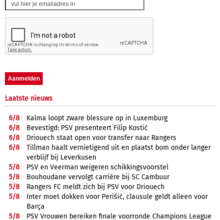
Laatste nieuws
6/
8
Kalma loopt zware blessure op in Luxemburg
6/
8
Bevestigd: PSV presenteert Filip Kostić
6/
8
Driouech staat open voor transfer naar Rangers
6/
8
Tillman haalt vernietigend uit en plaatst bom onder langer
verblijf bij Leverkusen
5/
8
PSV en Veerman weigeren schikkingsvoorstel
5/
8
Bouhoudane vervolgt carrière bij SC Cambuur
5/
8
Rangers FC meldt zich bij PSV voor Driouech
5/
8
Inter moet dokken voor Perišić, clausule geldt alleen voor
Barça
5/
8
PSV Vrouwen bereiken finale voorronde Champions League