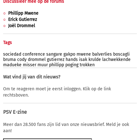
Discussieer mee op de forums
Phillipp Mwene
Erick Gutierrez
Joël Drommel
Tags
sociedad
conference
sangare
gakpo
mwene
balverlies
boscagli
bruma
cody
drommel
gutierrez
hands
isak
krulde
lachwekkende
madueke
misser
muur
phillipp
poging
trokken
Wat vind jij van dit nieuws?
Om te reageren moet je eerst inloggen. Klik op de link
rechtsboven.
PSV E-zine
Meer dan 28.500 fans zijn lid van onze nieuwsbrief. Meld je ook
aan!