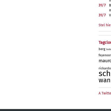
i
31/
7
B
m
31/
7
V
Stel hie
Tagclo
berg
bod
feyenoo
maur
rickard
sc
wan
A Twitte