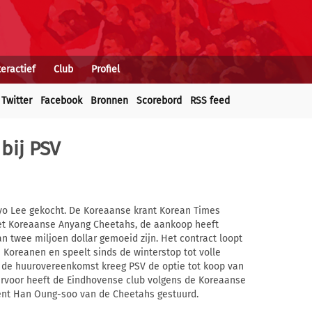
teractief
Club
Profiel
Twitter
Facebook
Bronnen
Scorebord
RSS feed
 bij PSV
yo Lee gekocht. De Koreaanse krant Korean Times
 het Koreaanse Anyang Cheetahs, de aankoop heeft
n twee miljoen dollar gemoeid zijn. Het contract loopt
 Koreanen en speelt sinds de winterstop tot volle
j de huurovereenkomst kreeg PSV de optie tot koop van
aarvoor heeft de Eindhovense club volgens de Koreaanse
dent Han Oung-soo van de Cheetahs gestuurd.