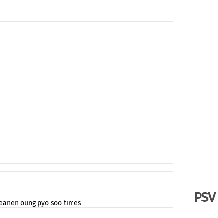
PSV
reanen
oung
pyo
soo
times