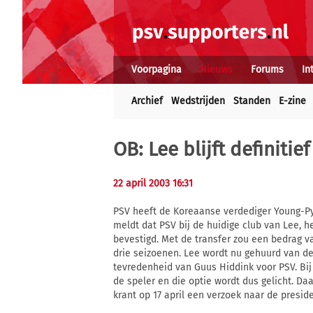
Voorpagina
Nieuws
Forums
In
Archief
Wedstrijden
Standen
E-zine
OB: Lee blijft definitief
22 april 2003 16:31
PSV heeft de Koreaanse verdediger Young-P
meldt dat PSV bij de huidige club van Lee,
bevestigd. Met de transfer zou een bedrag va
drie seizoenen. Lee wordt nu gehuurd van de
tevredenheid van Guus Hiddink voor PSV. Bi
de speler en die optie wordt dus gelicht. D
krant op 17 april een verzoek naar de presi