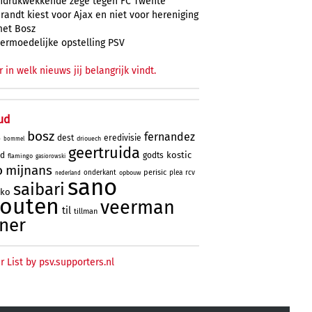
ndrukwekkende zege tegen FC Twente
randt kiest voor Ajax en niet voor hereniging
et Bosz
ermoedelijke opstelling PSV
r in welk nieuws jij belangrijk vindt.
ud
bosz
fernandez
dest
eredivisie
driouech
o
bommel
geertruida
kostic
rd
godts
flamingo
gasiorowski
o
mijnans
perisic
onderkant
plea
rcv
opbouw
nederland
sano
saibari
oko
houten
veerman
til
tillman
ner
r List by psv.supporters.nl