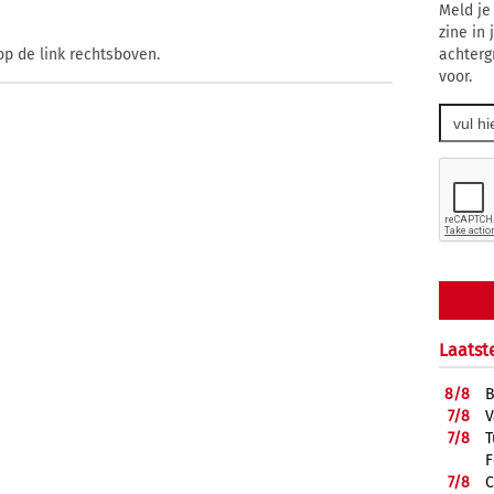
Meld je
zine in
achterg
op de link rechtsboven.
voor.
Laatst
8/
8
B
7/
8
V
7/
8
T
F
7/
8
C