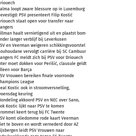
riouech
alma loopt zware blessure op in Luxemburg
evestigd: PSV presenteert Filip Kostić
riouech staat open voor transfer naar
angers
illman haalt vernietigend uit en plaatst bom
nder langer verblijf bij Leverkusen
SV en Veerman weigeren schikkingsvoorstel
ouhoudane vervolgt carrière bij SC Cambuur
angers FC meldt zich bij PSV voor Driouech
nter moet dokken voor Perišić, clausule geldt
lleen voor Barça
SV Vrouwen bereiken finale voorronde
hampions League
eal Kostic ook in stroomversnelling,
oensdag keuring
ondeling akkoord PSV en NEC over Sano,
ok Kostic lijkt naar PSV te komen
rommel keert terug bij FC Twente
SV komt oliedomme rode kaart Veerman
iet te boven en wordt vernederd door AZ
ijsbergen leidt PSV Vrouwen naar