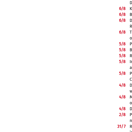
D
6/
8
K
6/
8
B
6/
8
D
R
6/
8
T
o
5/
8
P
5/
8
B
5/
8
R
5/
8
I
a
5/
8
P
C
4/
8
D
w
4/
8
M
o
4/
8
D
2/
8
P
n
31/
7
R