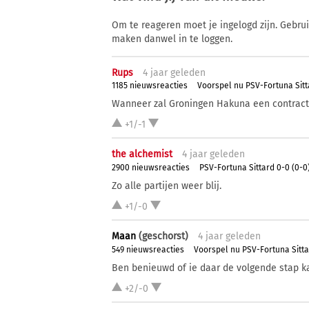
Om te reageren moet je ingelogd zijn. Gebru
maken danwel in te loggen.
Rups
4 j
aar
geleden
1185 nieuwsreacties
Voorspel nu PSV-Fortuna Sitt
Wanneer zal Groningen Hakuna een contrac
+1/-1
the alchemist
4 j
aar
geleden
2900 nieuwsreacties
PSV-Fortuna Sittard 0-0 (0-0
Zo alle partijen weer blij.
+1/-0
Maan
(geschorst)
4 j
aar
geleden
549 nieuwsreacties
Voorspel nu PSV-Fortuna Sitt
Ben benieuwd of ie daar de volgende stap ka
+2/-0