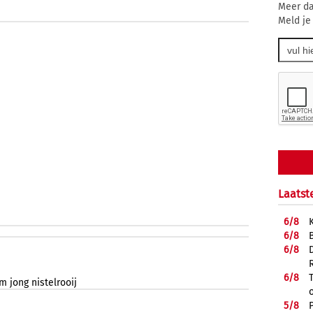
Meer da
Meld je
Laatst
6/
8
6/
8
6/
8
6/
8
om
jong
nistelrooij
5/
8