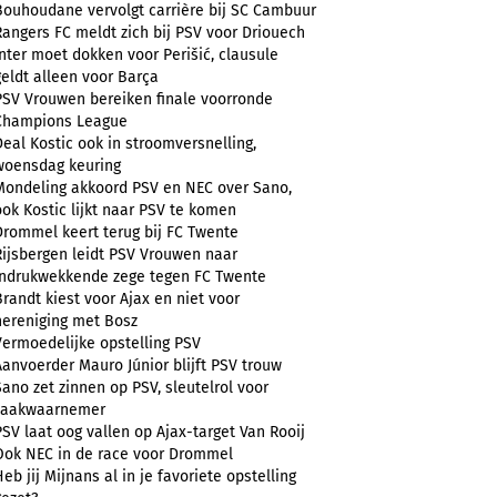
Bouhoudane vervolgt carrière bij SC Cambuur
Rangers FC meldt zich bij PSV voor Driouech
Inter moet dokken voor Perišić, clausule
geldt alleen voor Barça
PSV Vrouwen bereiken finale voorronde
Champions League
Deal Kostic ook in stroomversnelling,
woensdag keuring
Mondeling akkoord PSV en NEC over Sano,
ook Kostic lijkt naar PSV te komen
Drommel keert terug bij FC Twente
Rijsbergen leidt PSV Vrouwen naar
indrukwekkende zege tegen FC Twente
Brandt kiest voor Ajax en niet voor
hereniging met Bosz
Vermoedelijke opstelling PSV
Aanvoerder Mauro Júnior blijft PSV trouw
Sano zet zinnen op PSV, sleutelrol voor
zaakwaarnemer
PSV laat oog vallen op Ajax-target Van Rooij
Ook NEC in de race voor Drommel
Heb jij Mijnans al in je favoriete opstelling