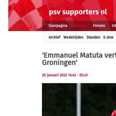
Voorpagina
Nieuws
Forums
In
Archief
Wedstrijden
Standen
E-zine
'Emmanuel Matuta vertr
Groningen'
20 januari 2022 14:42
- ED.nl