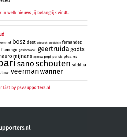
gezet?
r in welk nieuws jij belangrijk vindt.
ud
bosz
dest
fernandez
bommel
driouech
eredivisie
geertruida
godts
flamingo
gasiorowski
mijnans
mauro
plea
pepi
perisic
rcv
opbouw
bari
schouten
sano
sildillia
veerman
wanner
tillman
r List by psv.supporters.nl
upporters.nl