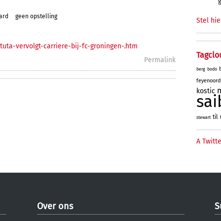
ard
geen opstelling
Stel hie
uta-vervolgt-carriere-bij-fc-groningen-.htm
Tagclo
Permalink
berg
bodo
feyenoord
kostic
sai
til
stewart
A Twitte
Over ons
S