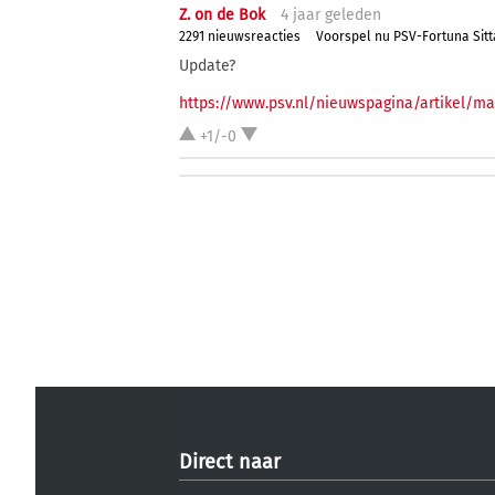
Z. on de Bok
4 j
aar
geleden
2291 nieuwsreacties
Voorspel nu PSV-Fortuna Sitt
Update?
https://www.psv.nl/nieuwspagina/artikel/mat
+1/-0
Direct naar