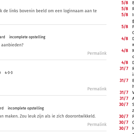
5/
8
5/
8
ik de links bovenin beeld om een loginnaam aan te
5/
8
5/
8
ard
incomplete opstelling
4/
8
t aanbieden?
4/
8
Permalink
4/
8
31/
7
)
4-3-3
31/
7
Permalink
31/
7
31/
7
30/
7
ard
incomplete opstelling
n maken. Zou leuk zijn als ie zich doorontwikkeld.
30/
7
30/
7
Permalink
30/
7