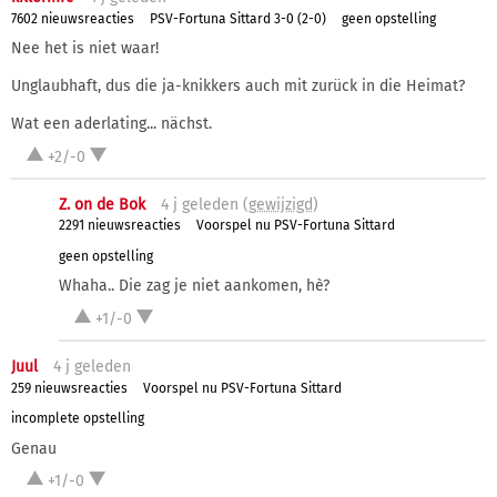
7602 nieuwsreacties
PSV-Fortuna Sittard 3-0 (2-0)
geen opstelling
Nee het is niet waar!
Unglaubhaft, dus die ja-knikkers auch mit zurück in die Heimat?
Wat een aderlating... nächst.
+2/-0
Z. on de Bok
4 j
geleden (
gewijzigd
)
2291 nieuwsreacties
Voorspel nu PSV-Fortuna Sittard
geen opstelling
Whaha.. Die zag je niet aankomen, hè?
+1/-0
Juul
4 j
geleden
259 nieuwsreacties
Voorspel nu PSV-Fortuna Sittard
incomplete opstelling
Genau
+1/-0