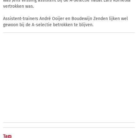
was Jens Wissing assistent bij de A-selectie nadat Lars Kornetka
vertrokken was.
Assistent-trainers André Ooijer en Boudewijn Zenden lijken wel
gewoon bij de A-selectie betrokken te blijven.
Tags