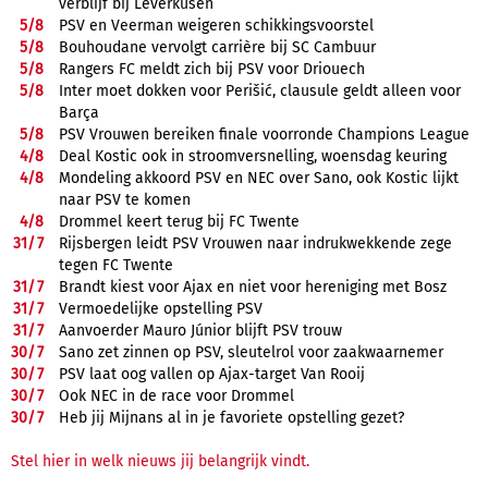
verblijf bij Leverkusen
5/
8
PSV en Veerman weigeren schikkingsvoorstel
5/
8
Bouhoudane vervolgt carrière bij SC Cambuur
5/
8
Rangers FC meldt zich bij PSV voor Driouech
5/
8
Inter moet dokken voor Perišić, clausule geldt alleen voor
Barça
5/
8
PSV Vrouwen bereiken finale voorronde Champions League
4/
8
Deal Kostic ook in stroomversnelling, woensdag keuring
4/
8
Mondeling akkoord PSV en NEC over Sano, ook Kostic lijkt
naar PSV te komen
4/
8
Drommel keert terug bij FC Twente
31/
7
Rijsbergen leidt PSV Vrouwen naar indrukwekkende zege
tegen FC Twente
31/
7
Brandt kiest voor Ajax en niet voor hereniging met Bosz
31/
7
Vermoedelijke opstelling PSV
31/
7
Aanvoerder Mauro Júnior blijft PSV trouw
30/
7
Sano zet zinnen op PSV, sleutelrol voor zaakwaarnemer
30/
7
PSV laat oog vallen op Ajax-target Van Rooij
30/
7
Ook NEC in de race voor Drommel
30/
7
Heb jij Mijnans al in je favoriete opstelling gezet?
Stel hier in welk nieuws jij belangrijk vindt.