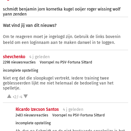
schmidt
benjamin
jorn
kornetka
kugel
ooijer
roger
wissing
wolf
yann
zenden
Wat vind jij van dit nieuws?
Om te reageren moet je ingelogd zijn. Gebruik de links bovenin
beeld om een loginnaam aan te maken danwel in te loggen.
shevchenko
4 j
geleden
2298 nieuwsreacties
Voorspel nu PSV-Fortuna Sittard
incomplete opstelling
Niet erg dat die sloopkugel vertrekt. Iedere training twee
geblesseerden lijkt me niet helemaal de bedoeling van het
spelletje.
+2/-4
Ricardo Izecson Santos
4 j
geleden
2483 nieuwsreacties
Voorspel nu PSV-Fortuna Sittard
incomplete opstelling