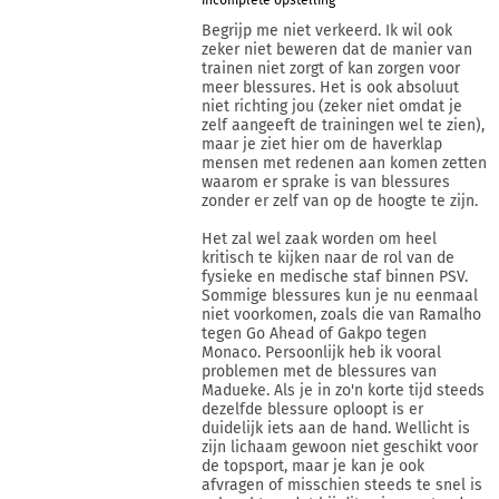
incomplete opstelling
Begrijp me niet verkeerd. Ik wil ook
zeker niet beweren dat de manier van
trainen niet zorgt of kan zorgen voor
meer blessures. Het is ook absoluut
niet richting jou (zeker niet omdat je
zelf aangeeft de trainingen wel te zien),
maar je ziet hier om de haverklap
mensen met redenen aan komen zetten
waarom er sprake is van blessures
zonder er zelf van op de hoogte te zijn.
Het zal wel zaak worden om heel
kritisch te kijken naar de rol van de
fysieke en medische staf binnen PSV.
Sommige blessures kun je nu eenmaal
niet voorkomen, zoals die van Ramalho
tegen Go Ahead of Gakpo tegen
Monaco. Persoonlijk heb ik vooral
problemen met de blessures van
Madueke. Als je in zo'n korte tijd steeds
dezelfde blessure oploopt is er
duidelijk iets aan de hand. Wellicht is
zijn lichaam gewoon niet geschikt voor
de topsport, maar je kan je ook
afvragen of misschien steeds te snel is