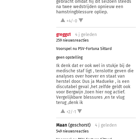
gebracht omdat hij dit seizoen steeds
na twee wedstrijden opnieuw een
hamstringblessure opliep.
+4/-0
greggo1
4 j
geleden
259 nieuwsreacties
Voorspel nu PSV-Fortuna Sittard
geen opstelling
Ik denk dat er ook wel in stukje bij de
medische staf ligt , tenslotte geven die
analyses over hoever en staat van
herstel door. Dus ja Madueke , is een
discutabel geval ,het zelfde geldt ook
voor Bergwijn ,toen hier nog actief.
Vergelijkbare blessures ,en te vlug
terug ,denk ik
+2/-1
Maan
(geschorst)
4 j
geleden
549 nieuwsreacties