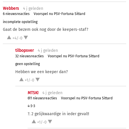
Webbers
4 j
geleden
6 nieuwsreacties
Voorspel nu PSV-Fortuna Sittard
incomplete opstelling
Gaat de bezem ook nog door de keepers-staf?
+4/-0
tilbopsver
4 j
geleden
32 nieuwsreacties
Voorspel nu PSV-Fortuna Sittard
geen opstelling
Hebben we een keeper dan?
+1/-0
MTSK!
4 j
geleden
611 nieuwsreacties
Voorspel nu PSV-Fortuna Sittard
4-3-3
?. 2 gelijkwaardige in ieder geval!!
+1/-0