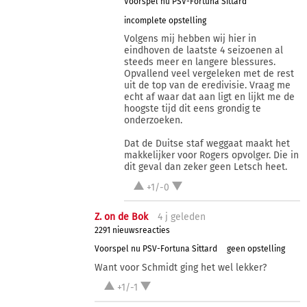
Voorspel nu PSV-Fortuna Sittard
incomplete opstelling
Volgens mij hebben wij hier in
eindhoven de laatste 4 seizoenen al
steeds meer en langere blessures.
Opvallend veel vergeleken met de rest
uit de top van de eredivisie. Vraag me
echt af waar dat aan ligt en lijkt me de
hoogste tijd dit eens grondig te
onderzoeken.
Dat de Duitse staf weggaat maakt het
makkelijker voor Rogers opvolger. Die in
dit geval dan zeker geen Letsch heet.
+1/-0
Z. on de Bok
4 j
geleden
2291 nieuwsreacties
Voorspel nu PSV-Fortuna Sittard
geen opstelling
Want voor Schmidt ging het wel lekker?
+1/-1