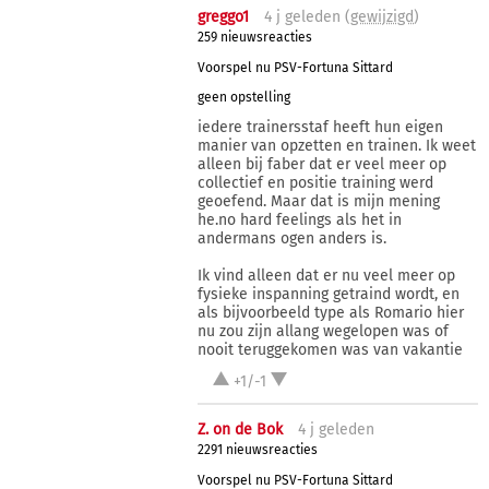
greggo1
4 j
geleden (
gewijzigd
)
259 nieuwsreacties
Voorspel nu PSV-Fortuna Sittard
geen opstelling
iedere trainersstaf heeft hun eigen
manier van opzetten en trainen. Ik weet
alleen bij faber dat er veel meer op
collectief en positie training werd
geoefend. Maar dat is mijn mening
he.no hard feelings als het in
andermans ogen anders is.
Ik vind alleen dat er nu veel meer op
fysieke inspanning getraind wordt, en
als bijvoorbeeld type als Romario hier
nu zou zijn allang wegelopen was of
nooit teruggekomen was van vakantie
+1/-1
Z. on de Bok
4 j
geleden
2291 nieuwsreacties
Voorspel nu PSV-Fortuna Sittard