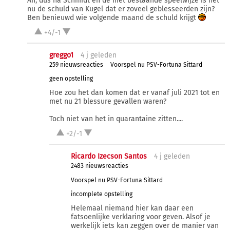
Ah, dus na Schmidt en de niet bestaande speelwijze is het
nu de schuld van Kugel dat er zoveel geblesseerden zijn?
Ben benieuwd wie volgende maand de schuld krijgt
+4/-1
greggo1
4 j
geleden
259 nieuwsreacties
Voorspel nu PSV-Fortuna Sittard
geen opstelling
Hoe zou het dan komen dat er vanaf juli 2021 tot en
met nu 21 blessure gevallen waren?
Toch niet van het in quarantaine zitten....
+2/-1
Ricardo Izecson Santos
4 j
geleden
2483 nieuwsreacties
Voorspel nu PSV-Fortuna Sittard
incomplete opstelling
Helemaal niemand hier kan daar een
fatsoenlijke verklaring voor geven. Alsof je
werkelijk iets kan zeggen over de manier van