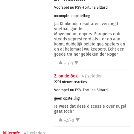
Voorspel nu PSV-Fortuna Sittard
incomplete opstelling
Ja. Klinkende resultaten, verzorgd
voetbal, goede
Moyenne in toppers. Europees ook
steeds gepresteerd als t er op aan
komt, duidelijk beleid qua spelers en
en al helemaal wu keepers. Echt een
goede trainer gebleken der Roger
+1/-1
Z. on de Bok
4 j
geleden
2291 nieuwsreacties
Voorspel nu PSV-Fortuna Sittard
geen opstelling
Je weet dat deze discussie over Kugel
gaat toch?
+2/-0
killermfc
4 j
geleden