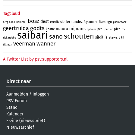
Tagcloud
bosz
dest
fernandez
eredivisie
flamingo
feyenoord
bommel
gasiorowski
berg
bodo
godts
geertruida
mijnans
mauro
kostic
plea
pepi
opbouw
perisic
rcv
saibari
schouten
sano
sildillia
stewart
til
rickardoko
veerman
wanner
tillman
A Twitter List by psv.supporters.nl
Direct naar
Aanmelden
/
inloggen
PSV Forum
Stand
Kalender
E-zine (nieuwsbrief)
Nieuwsarchief