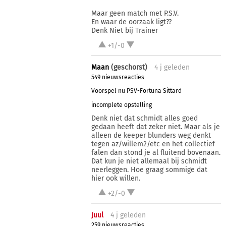
Maar geen match met P.S.V.
En waar de oorzaak ligt??
Denk Niet bij Trainer
+1/-0
Maan
(geschorst)
4 j
geleden
549 nieuwsreacties
Voorspel nu PSV-Fortuna Sittard
incomplete opstelling
Denk niet dat schmidt alles goed
gedaan heeft dat zeker niet. Maar als je
alleen de keeper blunders weg denkt
tegen az/willem2/etc en het collectief
falen dan stond je al fluitend bovenaan.
Dat kun je niet allemaal bij schmidt
neerleggen. Hoe graag sommige dat
hier ook willen.
+2/-0
Juul
4 j
geleden
259 nieuwsreacties