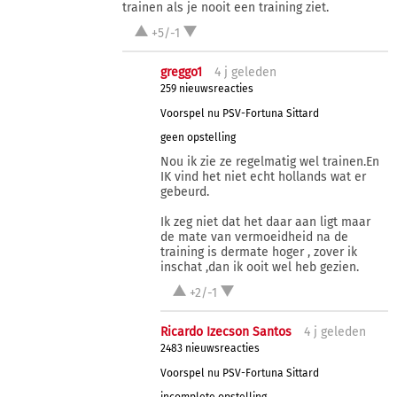
trainen als je nooit een training ziet.
+5/-1
greggo1
4 j
geleden
259 nieuwsreacties
Voorspel nu PSV-Fortuna Sittard
geen opstelling
Nou ik zie ze regelmatig wel trainen.En
IK vind het niet echt hollands wat er
gebeurd.
Ik zeg niet dat het daar aan ligt maar
de mate van vermoeidheid na de
training is dermate hoger , zover ik
inschat ,dan ik ooit wel heb gezien.
+2/-1
Ricardo Izecson Santos
4 j
geleden
2483 nieuwsreacties
Voorspel nu PSV-Fortuna Sittard