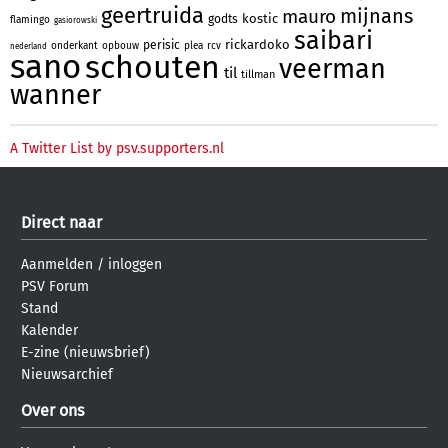
geertruida
mijnans
mauro
kostic
godts
flamingo
gasiorowski
saibari
rickardoko
perisic
onderkant
opbouw
plea
rcv
nederland
sano
schouten
veerman
til
tillman
wanner
A Twitter List by psv.supporters.nl
Direct naar
Aanmelden
/
inloggen
PSV Forum
Stand
Kalender
E-zine (nieuwsbrief)
Nieuwsarchief
Over ons