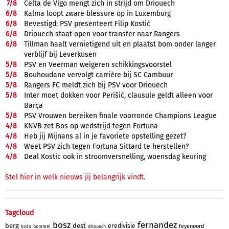
7/
8
Celta de Vigo mengt zich in strijd om Driouech
6/
8
Kalma loopt zware blessure op in Luxemburg
6/
8
Bevestigd: PSV presenteert Filip Kostić
6/
8
Driouech staat open voor transfer naar Rangers
6/
8
Tillman haalt vernietigend uit en plaatst bom onder langer
verblijf bij Leverkusen
5/
8
PSV en Veerman weigeren schikkingsvoorstel
5/
8
Bouhoudane vervolgt carrière bij SC Cambuur
5/
8
Rangers FC meldt zich bij PSV voor Driouech
5/
8
Inter moet dokken voor Perišić, clausule geldt alleen voor
Barça
5/
8
PSV Vrouwen bereiken finale voorronde Champions League
4/
8
KNVB zet Bos op wedstrijd tegen Fortuna
4/
8
Heb jij Mijnans al in je favoriete opstelling gezet?
4/
8
Weet PSV zich tegen Fortuna Sittard te herstellen?
4/
8
Deal Kostic ook in stroomversnelling, woensdag keuring
Stel hier in welk nieuws jij belangrijk vindt.
Tagcloud
bosz
fernandez
berg
dest
eredivisie
feyenoord
bommel
driouech
bodo