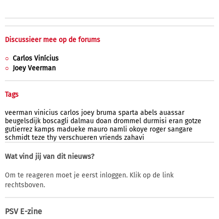
Discussieer mee op de forums
Carlos Vinícius
Joey Veerman
Tags
veerman
vinicius
carlos
joey
bruma
sparta
abels
auassar
beugelsdijk
boscagli
dalmau
doan
drommel
durmisi
eran
gotze
gutierrez
kamps
madueke
mauro
namli
okoye
roger
sangare
schmidt
teze
thy
verschueren
vriends
zahavi
Wat vind jij van dit nieuws?
Om te reageren moet je eerst inloggen. Klik op de link
rechtsboven.
PSV E-zine