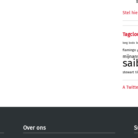
Stel hie
Tagclo
b
berg
bodo
flamingo
mijnan
sai
stewart
ti
A Twitte
Over ons
S