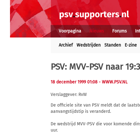
Voorpagina
Nieuws
Forums
In
Archief
Wedstrijden
Standen
E-zine
PSV: MVV-PSV naar 19:
18 december 1999 01:08
- WWW.PSV.NL
Verslaggever: RvW
De officiele site van PSV meldt dat de laats
aanvangstijdstip is veranderd.
De wedstrijd MVV-PSV die voor komende dins
uur.