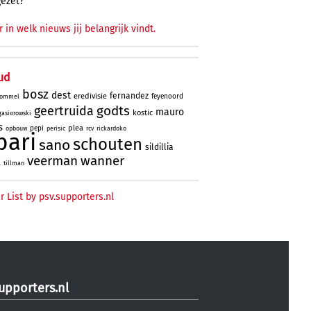
gezet?
r in welk nieuws jij belangrijk vindt.
ud
bosz
dest
fernandez
eredivisie
feyenoord
ommel
godts
geertruida
mauro
kostic
gasiorowski
s
plea
pepi
opbouw
perisic
rcv
rickardoko
bari
schouten
sano
sildillia
veerman
wanner
l
tillman
r List by psv.supporters.nl
upporters.nl