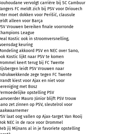
Bouhoudane vervolgt carrière bij SC Cambuur
Rangers FC meldt zich bij PSV voor Driouech
Inter moet dokken voor Perišić, clausule
geldt alleen voor Barça
PSV Vrouwen bereiken finale voorronde
Champions League
Deal Kostic ook in stroomversnelling,
woensdag keuring
Mondeling akkoord PSV en NEC over Sano,
ook Kostic lijkt naar PSV te komen
Drommel keert terug bij FC Twente
Rijsbergen leidt PSV Vrouwen naar
indrukwekkende zege tegen FC Twente
Brandt kiest voor Ajax en niet voor
hereniging met Bosz
Vermoedelijke opstelling PSV
Aanvoerder Mauro Júnior blijft PSV trouw
Sano zet zinnen op PSV, sleutelrol voor
zaakwaarnemer
PSV laat oog vallen op Ajax-target Van Rooij
Ook NEC in de race voor Drommel
Heb jij Mijnans al in je favoriete opstelling