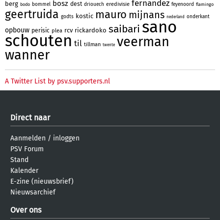
fernandez
bosz
berg
dest
eredivisie
bommel
driouech
feyenoord
bodo
flamingo
geertruida
mauro
mijnans
kostic
godts
onderkant
nederland
sano
saibari
opbouw
rcv
rickardoko
perisic
plea
schouten
veerman
til
tillman
twente
wanner
A Twitter List by psv.supporters.nl
Direct naar
Aanmelden
/
inloggen
PSV Forum
Stand
Kalender
E-zine (nieuwsbrief)
Nieuwsarchief
Over ons