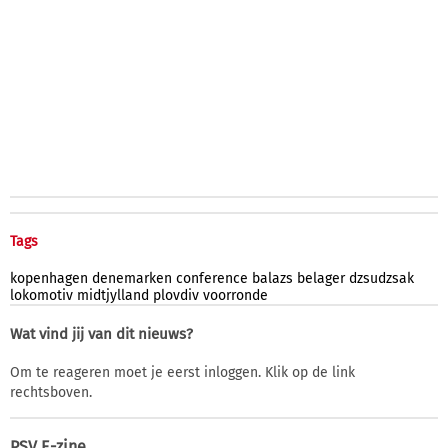
Tags
kopenhagen
denemarken
conference
balazs
belager
dzsudzsak
lokomotiv
midtjylland
plovdiv
voorronde
Wat vind jij van dit nieuws?
Om te reageren moet je eerst inloggen. Klik op de link
rechtsboven.
PSV E-zine