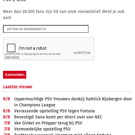
Meer dan 28.500 fans zijn lid van onze nieuwsbrief. Meld je ook
aan!
Laatste nieuws
8/
8
Oppermachtige PSV Vrouwen dankzij hattrick Rijsbergen door
in Champions League
8/
8
Verrassende opstelling PSV tegen Fortuna
8/
8
Bevestigd: Sano komt per direct over van NEC
7/
8
Van Ginkel en Pröpper terug bij PSV
7/
8
Vermoedelijke opstelling PSV