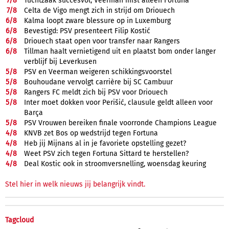
7/
8
Tuchtzaak succesvol, Veerman mist alleen Fortuna
7/
8
Celta de Vigo mengt zich in strijd om Driouech
6/
8
Kalma loopt zware blessure op in Luxemburg
6/
8
Bevestigd: PSV presenteert Filip Kostić
6/
8
Driouech staat open voor transfer naar Rangers
6/
8
Tillman haalt vernietigend uit en plaatst bom onder langer
verblijf bij Leverkusen
5/
8
PSV en Veerman weigeren schikkingsvoorstel
5/
8
Bouhoudane vervolgt carrière bij SC Cambuur
5/
8
Rangers FC meldt zich bij PSV voor Driouech
5/
8
Inter moet dokken voor Perišić, clausule geldt alleen voor
Barça
5/
8
PSV Vrouwen bereiken finale voorronde Champions League
4/
8
KNVB zet Bos op wedstrijd tegen Fortuna
4/
8
Heb jij Mijnans al in je favoriete opstelling gezet?
4/
8
Weet PSV zich tegen Fortuna Sittard te herstellen?
4/
8
Deal Kostic ook in stroomversnelling, woensdag keuring
Stel hier in welk nieuws jij belangrijk vindt.
Tagcloud