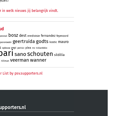
gezet?
r in welk nieuws jij belangrijk vindt.
ud
bosz
dest
fernandez
eredivisie
feyenoord
ommel
godts
geertruida
mauro
kostic
gasiorowski
s
plea
pepi
opbouw
perisic
rcv
rickardoko
bari
schouten
sano
sildillia
veerman
wanner
l
tillman
r List by psv.supporters.nl
upporters.nl