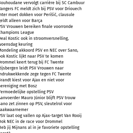
Bouhoudane vervolgt carrière bij SC Cambuur
Rangers FC meldt zich bij PSV voor Driouech
Inter moet dokken voor Perišić, clausule
geldt alleen voor Barça
PSV Vrouwen bereiken finale voorronde
Champions League
Deal Kostic ook in stroomversnelling,
woensdag keuring
Mondeling akkoord PSV en NEC over Sano,
ook Kostic lijkt naar PSV te komen
Drommel keert terug bij FC Twente
Rijsbergen leidt PSV Vrouwen naar
indrukwekkende zege tegen FC Twente
Brandt kiest voor Ajax en niet voor
hereniging met Bosz
Vermoedelijke opstelling PSV
Aanvoerder Mauro Júnior blijft PSV trouw
Sano zet zinnen op PSV, sleutelrol voor
zaakwaarnemer
PSV laat oog vallen op Ajax-target Van Rooij
Ook NEC in de race voor Drommel
Heb jij Mijnans al in je favoriete opstelling