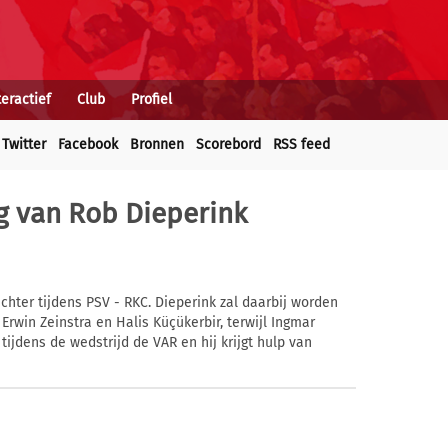
teractief
Club
Profiel
Twitter
Facebook
Bronnen
Scorebord
RSS feed
g van Rob Dieperink
hter tijdens PSV - RKC. Dieperink zal daarbij worden
rwin Zeinstra en Halis Küçükerbir, terwijl Ingmar
 tijdens de wedstrijd de VAR en hij krijgt hulp van