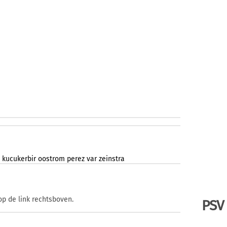
kucukerbir
oostrom
perez
var
zeinstra
op de link rechtsboven.
PSV