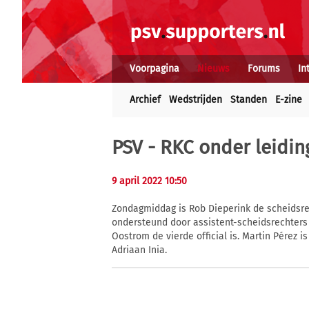
Voorpagina
Nieuws
Forums
In
Archief
Wedstrijden
Standen
E-zine
PSV - RKC onder leidin
9 april 2022 10:50
Zondagmiddag is Rob Dieperink de scheidsrec
ondersteund door assistent-scheidsrechters E
Oostrom de vierde official is. Martin Pérez is
Adriaan Inia.