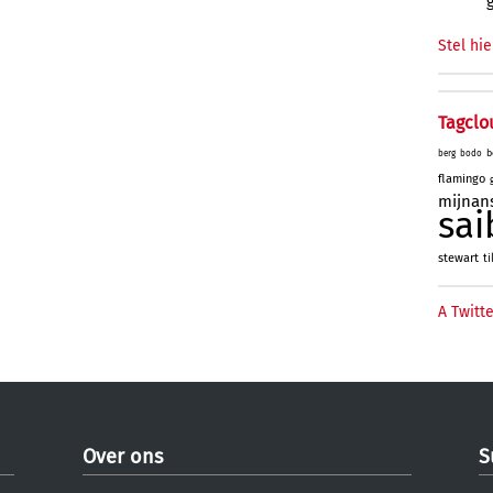
Stel hie
Tagclo
b
berg
bodo
flamingo
mijnan
sai
stewart
ti
A Twitte
Over ons
S