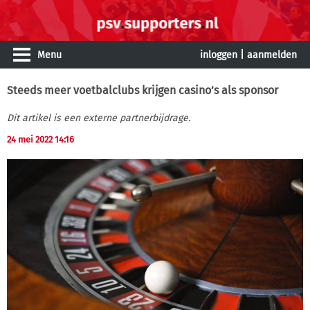
Menu
inloggen
|
aanmelden
Steeds meer voetbalclubs krijgen casino’s als sponsor
Dit artikel is een externe partnerbijdrage.
24 mei 2022 14:16