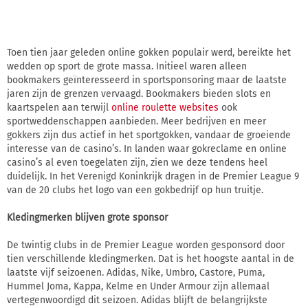
Toen tien jaar geleden online gokken populair werd, bereikte het
wedden op sport de grote massa. Initieel waren alleen
bookmakers geïnteresseerd in sportsponsoring maar de laatste
jaren zijn de grenzen vervaagd. Bookmakers bieden slots en
kaartspelen aan terwijl
online roulette websites
ook
sportweddenschappen aanbieden. Meer bedrijven en meer
gokkers zijn dus actief in het sportgokken, vandaar de groeiende
interesse van de casino’s. In landen waar gokreclame en online
casino’s al even toegelaten zijn, zien we deze tendens heel
duidelijk. In het Verenigd Koninkrijk dragen in de Premier League 9
van de 20 clubs het logo van een gokbedrijf op hun truitje.
Kledingmerken blijven grote sponsor
De twintig clubs in de Premier League worden gesponsord door
tien verschillende kledingmerken. Dat is het hoogste aantal in de
laatste vijf seizoenen. Adidas, Nike, Umbro, Castore, Puma,
Hummel Joma, Kappa, Kelme en Under Armour zijn allemaal
vertegenwoordigd dit seizoen. Adidas blijft de belangrijkste