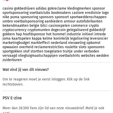
casino
gokbedrijven
adidas
gokreclame
kledingmerken
sponsor
sportsponsoring
voetbalclubs
bookmakers
castore
eredivisie
logo
nike
puma
sponsoring
sponsors
sponsort
sportweddenschappen
umbro
voetbalsponsoring
aanbieders
armour
autofabrikanten
bekendmaakten
belgie
bitci
casinospelen
commerce
crypto
cryptocurrency
cryptomunten
dogecoin
gelegaliseerd
gokbedrijf
gokkers
hap
hoofdsponsor
hot
hummel
industrie
initieel
intrede
joma
kaartspelen
kappa
kelme
koninkrijk
legalisering
leverancier
marketingbudget
markteffect
nederland
nieuweling
opkomst
opwaaien
overheid
reclamerestricties
roulette
slots
sponsoren
sportgokken
stof
stortten
toegelaten
truitje
under
verboden
vervaagd
vliegtuigmaatschappijen
voetbalshirts
websites
wedden
zuiderburen
Wat vind jij van dit nieuws?
Om te reageren moet je eerst inloggen. Klik op de link
rechtsboven.
PSV E-zine
Meer dan 28.500 fans zijn lid van onze nieuwsbrief. Meld je ook