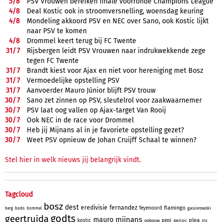
5/
8
PSV Vrouwen bereiken finale voorronde Champions League
4/
8
Deal Kostic ook in stroomversnelling, woensdag keuring
4/
8
Mondeling akkoord PSV en NEC over Sano, ook Kostic lijkt
naar PSV te komen
4/
8
Drommel keert terug bij FC Twente
31/
7
Rijsbergen leidt PSV Vrouwen naar indrukwekkende zege
tegen FC Twente
31/
7
Brandt kiest voor Ajax en niet voor hereniging met Bosz
31/
7
Vermoedelijke opstelling PSV
31/
7
Aanvoerder Mauro Júnior blijft PSV trouw
30/
7
Sano zet zinnen op PSV, sleutelrol voor zaakwaarnemer
30/
7
PSV laat oog vallen op Ajax-target Van Rooij
30/
7
Ook NEC in de race voor Drommel
30/
7
Heb jij Mijnans al in je favoriete opstelling gezet?
30/
7
Weet PSV opnieuw de Johan Cruijff Schaal te winnen?
Stel hier in welk nieuws jij belangrijk vindt.
Tagcloud
bosz
dest
eredivisie
fernandez
flamingo
feyenoord
gasiorowski
berg
bodo
bommel
godts
geertruida
mijnans
mauro
plea
kostic
pepi
opbouw
perisic
rcv