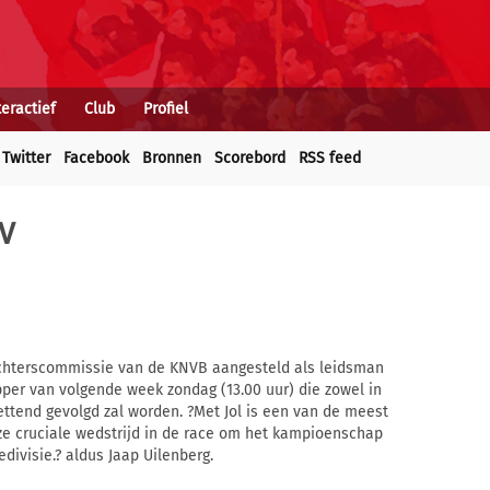
teractief
Club
Profiel
Twitter
Facebook
Bronnen
Scorebord
RSS feed
SV
rechterscommissie van de KNVB aangesteld als leidsman
pper van volgende week zondag (13.00 uur) die zowel in
tend gevolgd zal worden. ?Met Jol is een van de meest
ze cruciale wedstrijd in de race om het kampioenschap
divisie.? aldus Jaap Uilenberg.