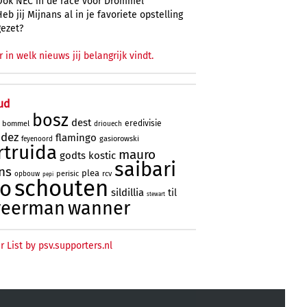
Ook NEC in de race voor Drommel
Heb jij Mijnans al in je favoriete opstelling
gezet?
r in welk nieuws jij belangrijk vindt.
ud
bosz
dest
eredivisie
bommel
driouech
ndez
flamingo
gasiorowski
feyenoord
rtruida
mauro
godts
kostic
saibari
ns
plea
perisic
rcv
opbouw
pepi
schouten
no
sildillia
til
stewart
veerman
wanner
r List by psv.supporters.nl