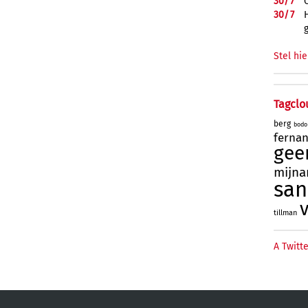
30/
7
30/
7
Stel hie
Tagclo
berg
bodo
ferna
gee
mijna
sa
tillman
A Twitte