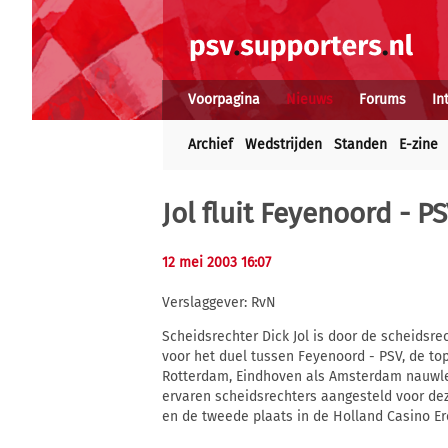
Voorpagina
Nieuws
Forums
In
Archief
Wedstrijden
Standen
E-zine
Jol fluit Feyenoord - P
12 mei 2003 16:07
Verslaggever: RvN
Scheidsrechter Dick Jol is door de scheids
voor het duel tussen Feyenoord - PSV, de to
Rotterdam, Eindhoven als Amsterdam nauwlet
ervaren scheidsrechters aangesteld voor de
en de tweede plaats in de Holland Casino Ere