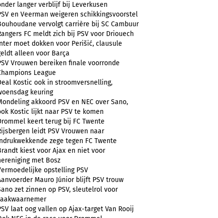
onder langer verblijf bij Leverkusen
PSV en Veerman weigeren schikkingsvoorstel
Bouhoudane vervolgt carrière bij SC Cambuur
Rangers FC meldt zich bij PSV voor Driouech
Inter moet dokken voor Perišić, clausule
geldt alleen voor Barça
PSV Vrouwen bereiken finale voorronde
Champions League
Deal Kostic ook in stroomversnelling,
woensdag keuring
Mondeling akkoord PSV en NEC over Sano,
ook Kostic lijkt naar PSV te komen
Drommel keert terug bij FC Twente
Rijsbergen leidt PSV Vrouwen naar
indrukwekkende zege tegen FC Twente
Brandt kiest voor Ajax en niet voor
hereniging met Bosz
Vermoedelijke opstelling PSV
Aanvoerder Mauro Júnior blijft PSV trouw
Sano zet zinnen op PSV, sleutelrol voor
zaakwaarnemer
PSV laat oog vallen op Ajax-target Van Rooij