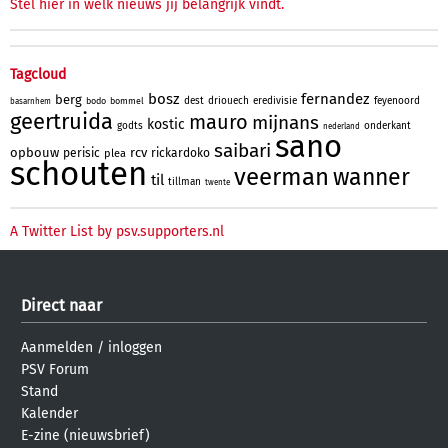
Stel hier in welk nieuws jij belangrijk vindt.
Tagcloud
bosz
fernandez
berg
dest
driouech
eredivisie
feyenoord
bodo
bommel
basarnhem
geertruida
mauro
mijnans
kostic
godts
onderkant
nederland
sano
saibari
opbouw
rcv
perisic
rickardoko
plea
schouten
veerman
wanner
til
tillman
twente
A Twitter List by psv.supporters.nl
Direct naar
Aanmelden
/
inloggen
PSV Forum
Stand
Kalender
E-zine (nieuwsbrief)