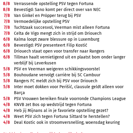
8/
8
Verrassende opstelling PSV tegen Fortuna
8/
8
Bevestigd: Sano komt per direct over van NEC
7/
8
Van Ginkel en Pröpper terug bij PSV
7/
8
Vermoedelijke opstelling PSV
7/
8
Tuchtzaak succesvol, Veerman mist alleen Fortuna
7/
8
Celta de Vigo mengt zich in strijd om Driouech
6/
8
Kalma loopt zware blessure op in Luxemburg
6/
8
Bevestigd: PSV presenteert Filip Kostić
6/
8
Driouech staat open voor transfer naar Rangers
6/
8
Tillman haalt vernietigend uit en plaatst bom onder langer
verblijf bij Leverkusen
5/
8
PSV en Veerman weigeren schikkingsvoorstel
5/
8
Bouhoudane vervolgt carrière bij SC Cambuur
5/
8
Rangers FC meldt zich bij PSV voor Driouech
5/
8
Inter moet dokken voor Perišić, clausule geldt alleen voor
Barça
5/
8
PSV Vrouwen bereiken finale voorronde Champions League
4/
8
KNVB zet Bos op wedstrijd tegen Fortuna
4/
8
Heb jij Mijnans al in je favoriete opstelling gezet?
4/
8
Weet PSV zich tegen Fortuna Sittard te herstellen?
4/
8
Deal Kostic ook in stroomversnelling, woensdag keuring