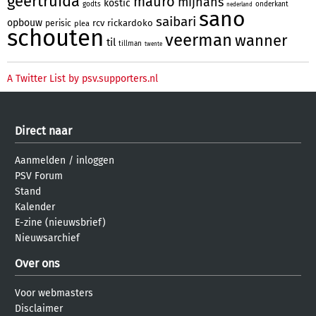
geertruida
mauro
mijnans
kostic
godts
onderkant
nederland
sano
saibari
opbouw
rcv
rickardoko
perisic
plea
schouten
veerman
wanner
til
tillman
twente
A Twitter List by psv.supporters.nl
Direct naar
Aanmelden
/
inloggen
PSV Forum
Stand
Kalender
E-zine (nieuwsbrief)
Nieuwsarchief
Over ons
Voor webmasters
Disclaimer