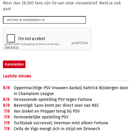
Meer dan 28.500 fans zijn lid van onze nieuwsbrief. Meld je ook
aan!
Laatste nieuws
8/
8
Oppermachtige PSV Vrouwen dankzij hattrick Rijsbergen door
in Champions League
8/
8
Verrassende opstelling PSV tegen Fortuna
8/
8
Bevestigd: Sano komt per direct over van NEC
7/
8
Van Ginkel en Pröpper terug bij PSV
7/
8
Vermoedelijke opstelling PSV
7/
8
Tuchtzaak succesvol, Veerman mist alleen Fortuna
7/
8
Celta de Vigo mengt zich in strijd om Driouech