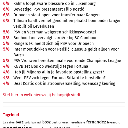
6/
8
Kalma loopt zware blessure op in Luxemburg
6/
8
Bevestigd: PSV presenteert Filip Kostić
6/
8
Driouech staat open voor transfer naar Rangers
6/
8
Tillman haalt vernietigend uit en plaatst bom onder langer
verblijf bij Leverkusen
5/
8
PSV en Veerman weigeren schikkingsvoorstel
5/
8
Bouhoudane vervolgt carrière bij SC Cambuur
5/
8
Rangers FC meldt zich bij PSV voor Driouech
5/
8
Inter moet dokken voor Perišić, clausule geldt alleen voor
Barça
5/
8
PSV Vrouwen bereiken finale voorronde Champions League
4/
8
KNVB zet Bos op wedstrijd tegen Fortuna
4/
8
Heb jij Mijnans al in je favoriete opstelling gezet?
4/
8
Weet PSV zich tegen Fortuna Sittard te herstellen?
4/
8
Deal Kostic ook in stroomversnelling, woensdag keuring
Stel hier in welk nieuws jij belangrijk vindt.
Tagcloud
fernandez
bosz
berg
eredivisie
dest
driouech
feyenoord
bodo
bommel
basarnhem