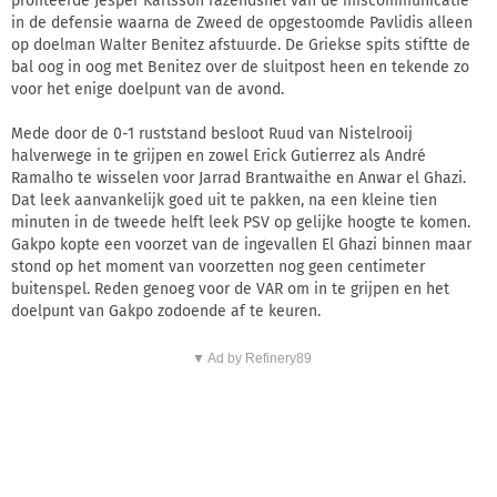
profiteerde Jesper Karlsson razendsnel van de miscommunicatie
in de defensie waarna de Zweed de opgestoomde Pavlidis alleen
op doelman Walter Benitez afstuurde. De Griekse spits stiftte de
bal oog in oog met Benitez over de sluitpost heen en tekende zo
voor het enige doelpunt van de avond.
Mede door de 0-1 ruststand besloot Ruud van Nistelrooij
halverwege in te grijpen en zowel Erick Gutierrez als André
Ramalho te wisselen voor Jarrad Brantwaithe en Anwar el Ghazi.
Dat leek aanvankelijk goed uit te pakken, na een kleine tien
minuten in de tweede helft leek PSV op gelijke hoogte te komen.
Gakpo kopte een voorzet van de ingevallen El Ghazi binnen maar
stond op het moment van voorzetten nog geen centimeter
buitenspel. Reden genoeg voor de VAR om in te grijpen en het
doelpunt van Gakpo zodoende af te keuren.
▼ Ad by Refinery89