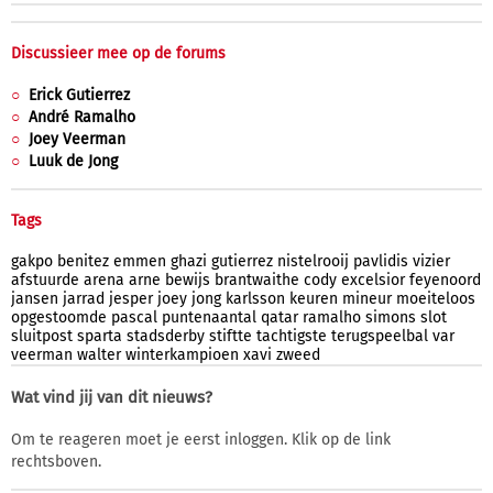
Discussieer mee op de forums
Erick Gutierrez
André Ramalho
Joey Veerman
Luuk de Jong
Tags
gakpo
benitez
emmen
ghazi
gutierrez
nistelrooij
pavlidis
vizier
afstuurde
arena
arne
bewijs
brantwaithe
cody
excelsior
feyenoord
jansen
jarrad
jesper
joey
jong
karlsson
keuren
mineur
moeiteloos
opgestoomde
pascal
puntenaantal
qatar
ramalho
simons
slot
sluitpost
sparta
stadsderby
stiftte
tachtigste
terugspeelbal
var
veerman
walter
winterkampioen
xavi
zweed
Wat vind jij van dit nieuws?
Om te reageren moet je eerst inloggen. Klik op de link
rechtsboven.