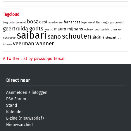
Tagcloud
bosz
dest
fernandez
eredivisie
flamingo
feyenoord
bommel
gasiorowski
berg
bodo
godts
geertruida
mijnans
mauro
kostic
plea
pepi
opbouw
perisic
rcv
saibari
schouten
sano
sildillia
stewart
til
rickardoko
veerman
wanner
tillman
A Twitter List by psv.supporters.nl
Direct naar
Aanmelden
/
inloggen
PSV Forum
Stand
Kalender
E-zine (nieuwsbrief)
Nieuwsarchief