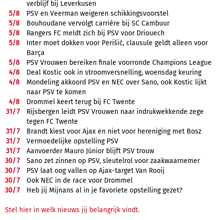
verblijf bij Leverkusen
5/
8
PSV en Veerman weigeren schikkingsvoorstel
5/
8
Bouhoudane vervolgt carrière bij SC Cambuur
5/
8
Rangers FC meldt zich bij PSV voor Driouech
5/
8
Inter moet dokken voor Perišić, clausule geldt alleen voor
Barça
5/
8
PSV Vrouwen bereiken finale voorronde Champions League
4/
8
Deal Kostic ook in stroomversnelling, woensdag keuring
4/
8
Mondeling akkoord PSV en NEC over Sano, ook Kostic lijkt
naar PSV te komen
4/
8
Drommel keert terug bij FC Twente
31/
7
Rijsbergen leidt PSV Vrouwen naar indrukwekkende zege
tegen FC Twente
31/
7
Brandt kiest voor Ajax en niet voor hereniging met Bosz
31/
7
Vermoedelijke opstelling PSV
31/
7
Aanvoerder Mauro Júnior blijft PSV trouw
30/
7
Sano zet zinnen op PSV, sleutelrol voor zaakwaarnemer
30/
7
PSV laat oog vallen op Ajax-target Van Rooij
30/
7
Ook NEC in de race voor Drommel
30/
7
Heb jij Mijnans al in je favoriete opstelling gezet?
Stel hier in welk nieuws jij belangrijk vindt.