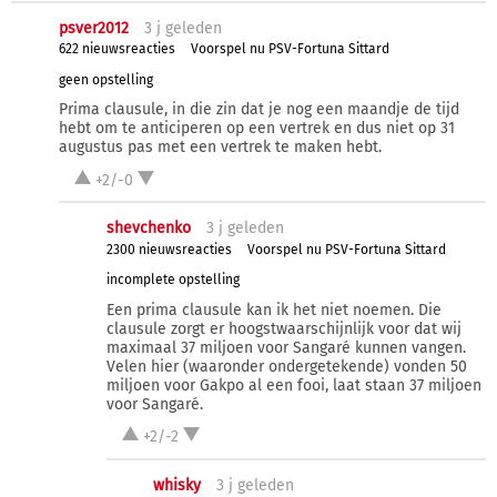
psver2012
3 j
geleden
622 nieuwsreacties
Voorspel nu PSV-Fortuna Sittard
geen opstelling
Prima clausule, in die zin dat je nog een maandje de tijd
hebt om te anticiperen op een vertrek en dus niet op 31
augustus pas met een vertrek te maken hebt.
+2/-0
shevchenko
3 j
geleden
2300 nieuwsreacties
Voorspel nu PSV-Fortuna Sittard
incomplete opstelling
Een prima clausule kan ik het niet noemen. Die
clausule zorgt er hoogstwaarschijnlijk voor dat wij
maximaal 37 miljoen voor Sangaré kunnen vangen.
Velen hier (waaronder ondergetekende) vonden 50
miljoen voor Gakpo al een fooi, laat staan 37 miljoen
voor Sangaré.
+2/-2
whisky
3 j
geleden