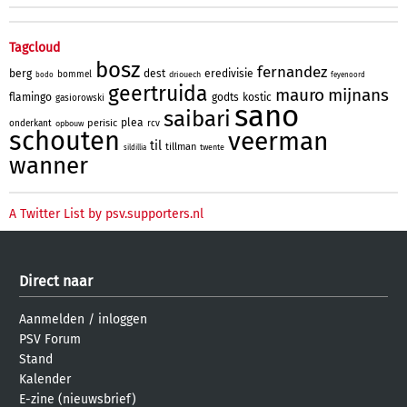
Tagcloud
bosz
fernandez
berg
dest
eredivisie
bommel
driouech
bodo
feyenoord
geertruida
mauro
mijnans
flamingo
godts
kostic
gasiorowski
sano
saibari
plea
perisic
onderkant
rcv
opbouw
schouten
veerman
til
tillman
twente
sildillia
wanner
A Twitter List by psv.supporters.nl
Direct naar
Aanmelden
/
inloggen
PSV Forum
Stand
Kalender
E-zine (nieuwsbrief)