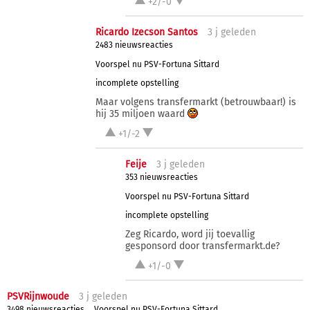
+2/-0
Ricardo Izecson Santos
3 j
geleden
2483 nieuwsreacties
Voorspel nu PSV-Fortuna Sittard
incomplete opstelling
Maar volgens transfermarkt (betrouwbaar!) is
hij 35 miljoen waard
+1/-2
Feije
3 j
geleden
353 nieuwsreacties
Voorspel nu PSV-Fortuna Sittard
incomplete opstelling
Zeg Ricardo, word jij toevallig
gesponsord door transfermarkt.de?
+1/-0
PSVRijnwoude
3 j
geleden
3498 nieuwsreacties
Voorspel nu PSV-Fortuna Sittard