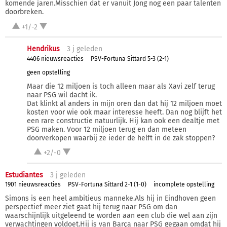
komende jaren.Misschien dat er vanuit Jong nog een paar talenten
doorbreken.
+1/-2
Hendrikus
3 j
geleden
4406 nieuwsreacties
PSV-Fortuna Sittard 5-3 (2-1)
geen opstelling
Maar die 12 miljoen is toch alleen maar als Xavi zelf terug
naar PSG wil dacht ik.
Dat klinkt al anders in mijn oren dan dat hij 12 miljoen moet
kosten voor wie ook maar interesse heeft. Dan nog blijft het
een rare constructie natuurlijk. Hij kan ook een dealtje met
PSG maken. Voor 12 miljoen terug en dan meteen
doorverkopen waarbij ze ieder de helft in de zak stoppen?
+2/-0
Estudiantes
3 j
geleden
1901 nieuwsreacties
PSV-Fortuna Sittard 2-1 (1-0)
incomplete opstelling
Simons is een heel ambitieus manneke.Als hij in Eindhoven geen
perspectief meer ziet gaat hij terug naar PSG om dan
waarschijnlijk uitgeleend te worden aan een club die wel aan zijn
verwachtingen voldoet.Hij is van Barça naar PSG gegaan omdat hij