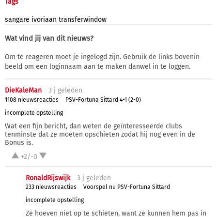
Tags
sangare
ivoriaan
transferwindow
Wat vind jij van dit nieuws?
Om te reageren moet je ingelogd zijn. Gebruik de links bovenin
beeld om een loginnaam aan te maken danwel in te loggen.
DieKaleMan
3 j
geleden
1108 nieuwsreacties
PSV-Fortuna Sittard 4-1 (2-0)
incomplete opstelling
Wat een fijn bericht, dan weten de geïnteresseerde clubs
tenminste dat ze moeten opschieten zodat hij nog even in de
Bonus is.
+2/-0
RonaldRijswijk
3 j
geleden
233 nieuwsreacties
Voorspel nu PSV-Fortuna Sittard
incomplete opstelling
Ze hoeven niet op te schieten, want ze kunnen hem pas in