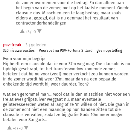
de zomer overnemen voor die bedrag. En dan alleen aan
het begin van de zomer, niet op het laatste moment. Goede
clausule dus. Misschien een te laag bedrag, maar zoals
elders al gezegd, dat is nu eenmaal het resultaat van
contractonderhandelingen
+3/-0
psv-freak
3 j
geleden
320 nieuwsreacties
Voorspel nu PSV-Fortuna Sittard
geen opstelling
Even voor mijn begrip:
Hij heeft een clausule dat ie voor 37m weg mag. Die clausule is nu
tijdelijk geschrapt, tot het transferwindow komende zomer,
betekent dat hij nu voor (veel) meer verkocht zou kunnen worden.
In de zomer wordt hij weer 37m, maar dan na een bepaalde
onbekende tijd wordt hij weer duurder. Toch?
Wat een gerommel man... Mooi dat ie dan misschien niet voor een
(relatieve) grijpstuiver weggaat nu, maar eventuele
geïnteresseerden weten al lang of ze 'm willen of niet. Die gaan in
de zomer echt niet een maandje op hun handen zitten tot die
clausule is vervallen, zodat ze bij gratie Gods 10m meer mogen
betalen voor Sangaré...
+1/-0