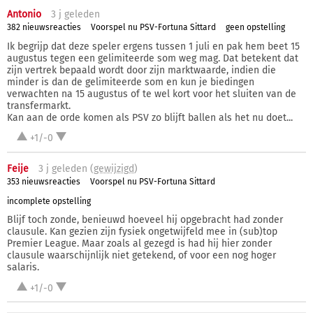
Antonio
3 j
geleden
382 nieuwsreacties
Voorspel nu PSV-Fortuna Sittard
geen opstelling
Ik begrijp dat deze speler ergens tussen 1 juli en pak hem beet 15
augustus tegen een gelimiteerde som weg mag. Dat betekent dat
zijn vertrek bepaald wordt door zijn marktwaarde, indien die
minder is dan de gelimiteerde som en kun je biedingen
verwachten na 15 augustus of te wel kort voor het sluiten van de
transfermarkt.
Kan aan de orde komen als PSV zo blijft ballen als het nu doet...
+1/-0
Feije
3 j
geleden (
gewijzigd
)
353 nieuwsreacties
Voorspel nu PSV-Fortuna Sittard
incomplete opstelling
Blijf toch zonde, benieuwd hoeveel hij opgebracht had zonder
clausule. Kan gezien zijn fysiek ongetwijfeld mee in (sub)top
Premier League. Maar zoals al gezegd is had hij hier zonder
clausule waarschijnlijk niet getekend, of voor een nog hoger
salaris.
+1/-0