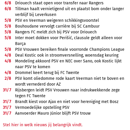
6/
8
Driouech staat open voor transfer naar Rangers
6/
8
Tillman haalt vernietigend uit en plaatst bom onder langer
verblijf bij Leverkusen
5/
8
PSV en Veerman weigeren schikkingsvoorstel
5/
8
Bouhoudane vervolgt carrière bij SC Cambuur
5/
8
Rangers FC meldt zich bij PSV voor Driouech
5/
8
Inter moet dokken voor Perišić, clausule geldt alleen voor
Barça
5/
8
PSV Vrouwen bereiken finale voorronde Champions League
4/
8
Deal Kostic ook in stroomversnelling, woensdag keuring
4/
8
Mondeling akkoord PSV en NEC over Sano, ook Kostic lijkt
naar PSV te komen
4/
8
Drommel keert terug bij FC Twente
2/
8
PSV komt oliedomme rode kaart Veerman niet te boven en
wordt vernederd door AZ
31/
7
Rijsbergen leidt PSV Vrouwen naar indrukwekkende zege
tegen FC Twente
31/
7
Brandt kiest voor Ajax en niet voor hereniging met Bosz
31/
7
Vermoedelijke opstelling PSV
31/
7
Aanvoerder Mauro Júnior blijft PSV trouw
Stel hier in welk nieuws jij belangrijk vindt.