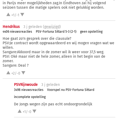
in Parijs meer mogelijkheden zag.In Eindhoven zal hij volgend
seizoen tussen die matige spelers ook niet gelukkig worden.
+1/-1
Hendrikus
3 j
geleden (
gewijzigd
)
4406 nieuwsreacties
PSV-Fortuna Sittard 5-3 (2-1)
geen opstelling
Hoe gaat zo'n gesprek over die clausule?
PSV:Je contract wordt opgewaardeerd en wij mogen vragen wat we
willen.
Sangare:Akkoord maar in de zomer wil ik weer voor 37,5 weg.
PSV: Oké maar niet de hele zomer, alleen in het begin van de
zomer.
Sangare: Deal ?
+2/-0
PSVRijnwoude
3 j
geleden
3498 nieuwsreacties
Voorspel nu PSV-Fortuna Sittard
incomplete opstelling
De Jongs wegen zijn pas echt ondoorgrondelijk
+1/-0