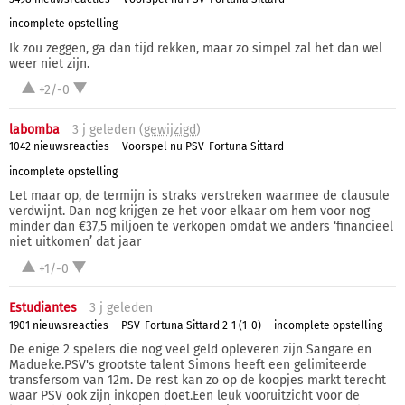
incomplete opstelling
Ik zou zeggen, ga dan tijd rekken, maar zo simpel zal het dan wel
weer niet zijn.
+2/-0
labomba
3 j
geleden (
gewijzigd
)
1042 nieuwsreacties
Voorspel nu PSV-Fortuna Sittard
incomplete opstelling
Let maar op, de termijn is straks verstreken waarmee de clausule
verdwijnt. Dan nog krijgen ze het voor elkaar om hem voor nog
minder dan €37,5 miljoen te verkopen omdat we anders ‘financieel
niet uitkomen’ dat jaar
+1/-0
Estudiantes
3 j
geleden
1901 nieuwsreacties
PSV-Fortuna Sittard 2-1 (1-0)
incomplete opstelling
De enige 2 spelers die nog veel geld opleveren zijn Sangare en
Madueke.PSV's grootste talent Simons heeft een gelimiteerde
transfersom van 12m. De rest kan zo op de koopjes markt terecht
waar PSV ook zijn inkopen doet.Een leuk vooruitzicht voor de