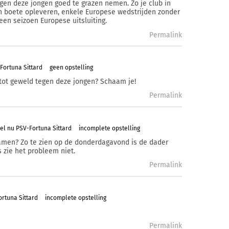
gen deze jongen goed te grazen nemen. Zo je club in
en boete opleveren, enkele Europese wedstrijden zonder
 een seizoen Europese uitsluiting.
Permalink
Fortuna Sittard
geen opstelling
tot geweld tegen deze jongen? Schaam je!
Permalink
el nu PSV-Fortuna Sittard
incomplete opstelling
amen? Zo te zien op de donderdagavond is de dader
s zie het probleem niet.
Permalink
rtuna Sittard
incomplete opstelling
Permalink