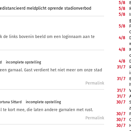
5/
8
edistancieerd
meldplicht
oprende
stadionverbod
5/
8
5/
8
5/
8
ik de links bovenin beeld om een loginnaam aan te
4/
8
4/
8
4/
8
rd
incomplete opstelling
31/
7
 een garnaal. Gast verdient het niet meer om onze stad
31/
7
Permalink
31/
7
31/
7
30/
7
rtuna Sittard
incomplete opstelling
al te kort mee, die laten andere garnalen met rust.
30/
7
Permalink
30/
7
30/
7