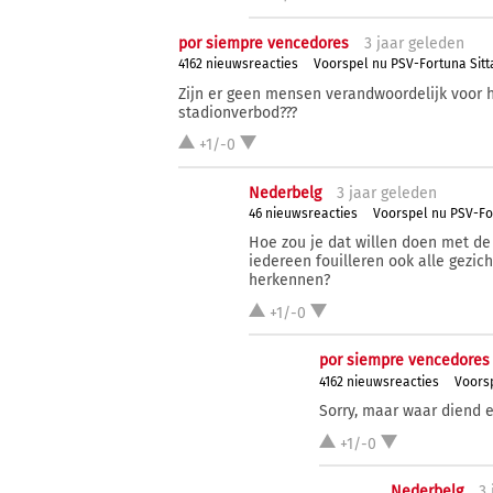
por siempre vencedores
3 j
aar
geleden
4162 nieuwsreacties
Voorspel nu PSV-Fortuna Sitt
Zijn er geen mensen verandwoordelijk voor 
stadionverbod???
+1/-0
Nederbelg
3 j
aar
geleden
46 nieuwsreacties
Voorspel nu PSV-Fo
Hoe zou je dat willen doen met de
iedereen fouilleren ook alle gez
herkennen?
+1/-0
por siempre vencedores
4162 nieuwsreacties
Voors
Sorry, maar waar diend 
+1/-0
Nederbelg
3 