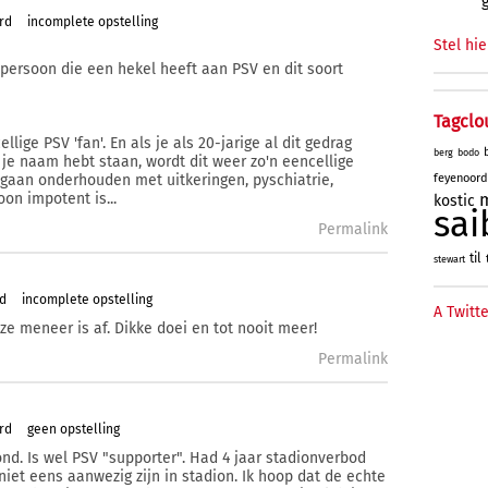
rd
incomplete opstelling
Stel hie
 persoon die een hekel heeft aan PSV en dit soort
Tagclo
lige PSV 'fan'. En als je als 20-jarige al dit gedrag
berg
bodo
je naam hebt staan, wordt dit weer zo'n eencellige
feyenoord
 gaan onderhouden met uitkeringen, pyschiatrie,
oon impotent is...
kostic
sai
Permalink
til
stewart
rd
incomplete opstelling
A Twitte
e meneer is af. Dikke doei en tot nooit meer!
Permalink
rd
geen opstelling
nd. Is wel PSV "supporter". Had 4 jaar stadionverbod
iet eens aanwezig zijn in stadion. Ik hoop dat de echte