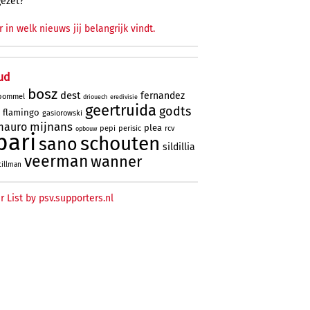
gezet?
r in welk nieuws jij belangrijk vindt.
ud
bosz
dest
fernandez
bommel
driouech
eredivisie
geertruida
godts
flamingo
gasiorowski
mijnans
mauro
plea
pepi
perisic
rcv
opbouw
bari
schouten
sano
sildillia
veerman
wanner
tillman
r List by psv.supporters.nl