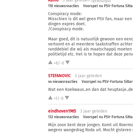
Asmo
3 j
aar
geleden (
gewijzigd
)
110 nieuwsreacties
Voorspel nu PSV-Fortuna Sitta
Conspiracy mode:
Misschien is dit wel geen PSV fan, maar een
dingen expres doet.
/Conspiracy mode.
Maar goed, dit is natuurlijk gewoon een eencel
vertoont en al meerdere taakstraffen achter 
randdebiel die wij als maatschappij moeten
politietijd etc. Het is te hopen dat deze pers
+6/-0
STEFANOVIC
3 j
aar
geleden
44 nieuwsreacties
Voorspel nu PSV-Fortuna Sitta
Wat een Koekwaus..en dan dat heuptasje..dez
+1/-0
eindhoven1965
3 j
aar
geleden
132 nieuwsreacties
Voorspel nu PSV-Fortuna Sitta
Mijn zoon kent deze jongen. Komt uit Roermo
wegens wangedrag Roda uit. Mocht gisteren n