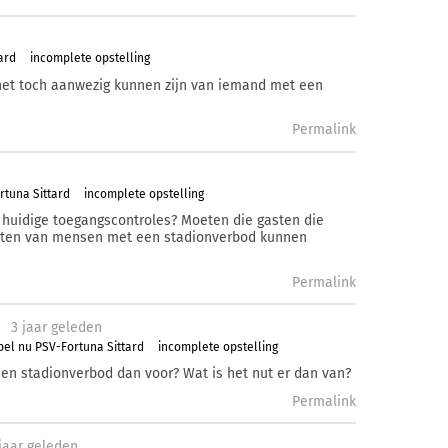
ard
incomplete opstelling
het toch aanwezig kunnen zijn van iemand met een
Permalink
rtuna Sittard
incomplete opstelling
 huidige toegangscontroles? Moeten die gasten die
ichten van mensen met een stadionverbod kunnen
Permalink
3 j
aar
geleden
pel nu PSV-Fortuna Sittard
incomplete opstelling
een stadionverbod dan voor? Wat is het nut er dan van?
Permalink
j
aar
geleden