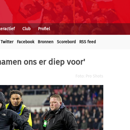
teractief
Club
Profiel
Twitter
Facebook
Bronnen
Scorebord
RSS feed
hamen ons er diep voor'
Foto: Pro Shots