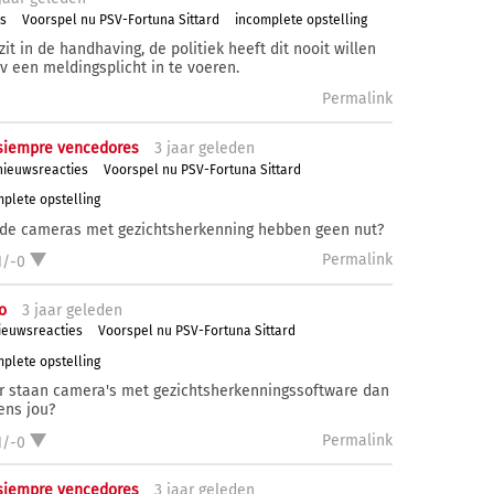
s
Voorspel nu PSV-Fortuna Sittard
incomplete opstelling
it in de handhaving, de politiek heeft dit nooit willen
v een meldingsplicht in te voeren.
Permalink
siempre vencedores
3 j
aar
geleden
nieuwsreacties
Voorspel nu PSV-Fortuna Sittard
plete opstelling
de cameras met gezichtsherkenning hebben geen nut?
Permalink
1/-0
o
3 j
aar
geleden
ieuwsreacties
Voorspel nu PSV-Fortuna Sittard
plete opstelling
 staan camera's met gezichtsherkenningssoftware dan
ens jou?
Permalink
1/-0
siempre vencedores
3 j
aar
geleden