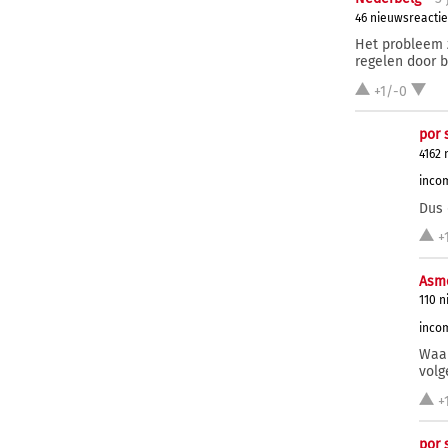
46 nieuwsreactie
Het probleem z
regelen door b
+1/-0
por 
4162 
incom
Dus 
+
Asm
110 n
incom
Waar
volg
+
por 