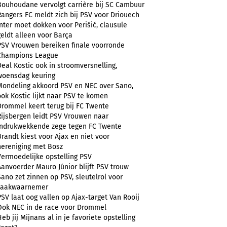
Bouhoudane vervolgt carrière bij SC Cambuur
Rangers FC meldt zich bij PSV voor Driouech
Inter moet dokken voor Perišić, clausule
geldt alleen voor Barça
PSV Vrouwen bereiken finale voorronde
Champions League
Deal Kostic ook in stroomversnelling,
woensdag keuring
Mondeling akkoord PSV en NEC over Sano,
ook Kostic lijkt naar PSV te komen
Drommel keert terug bij FC Twente
Rijsbergen leidt PSV Vrouwen naar
indrukwekkende zege tegen FC Twente
Brandt kiest voor Ajax en niet voor
hereniging met Bosz
Vermoedelijke opstelling PSV
Aanvoerder Mauro Júnior blijft PSV trouw
Sano zet zinnen op PSV, sleutelrol voor
zaakwaarnemer
PSV laat oog vallen op Ajax-target Van Rooij
Ook NEC in de race voor Drommel
Heb jij Mijnans al in je favoriete opstelling