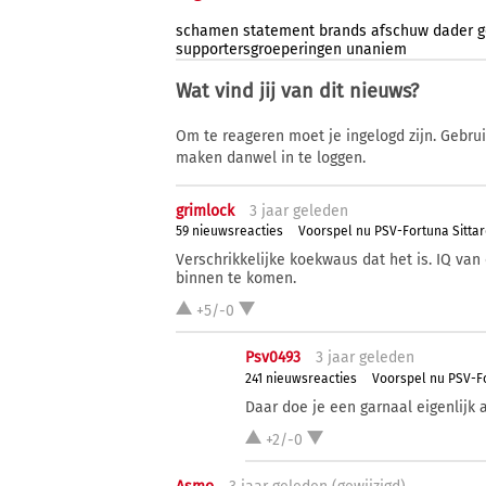
schamen
statement
brands
afschuw
dader
g
supportersgroeperingen
unaniem
Wat vind jij van dit nieuws?
Om te reageren moet je ingelogd zijn. Gebru
maken danwel in te loggen.
grimlock
3 j
aar
geleden
59 nieuwsreacties
Voorspel nu PSV-Fortuna Sitta
Verschrikkelijke koekwaus dat het is. IQ van
binnen te komen.
+5/-0
Psv0493
3 j
aar
geleden
241 nieuwsreacties
Voorspel nu PSV-Fo
Daar doe je een garnaal eigenlijk 
+2/-0