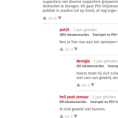
supporters van diverse supporters groeperin
diskrediet te brengen. Dit gaat PSV miljoen
publiek in stadion (of op Oost), of nog erger
+3/-0
pvh25
3 j
aar
geleden
3853 nieuwsreacties
Voorspel nu PSV-
Ben je hier nou aan het oproepen 
+2/-1
Remigio
3 j
aar
geleden
292 nieuwsreacties
Voorsp
Hoezo moet hij zich sch
niet vies van geweld, du
+2/-1
hell yeah zomaar
3 j
aar
geleden
619 nieuwsreacties
Voorspel nu PSV-Fo
Ik vind geweld niet kunnen.
+1/-1