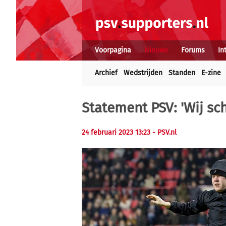
Voorpagina
Nieuws
Forums
In
Archief
Wedstrijden
Standen
E-zine
Statement PSV: 'Wij sc
24 februari 2023 13:23
- PSV.nl