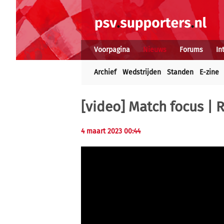
Voorpagina
Nieuws
Forums
In
Archief
Wedstrijden
Standen
E-zine
[video] Match focus | 
4 maart 2023 00:44