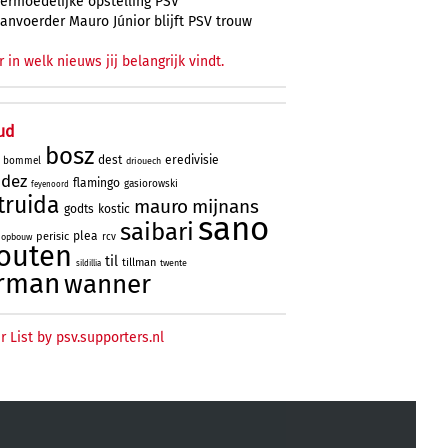
ermoedelijke opstelling PSV
anvoerder Mauro Júnior blijft PSV trouw
r in welk nieuws jij belangrijk vindt.
ud
bosz
dest
eredivisie
bommel
driouech
ndez
flamingo
gasiorowski
feyenoord
truida
mauro
mijnans
godts
kostic
sano
saibari
plea
perisic
rcv
opbouw
outen
til
tillman
twente
sildillia
rman
wanner
r List by psv.supporters.nl