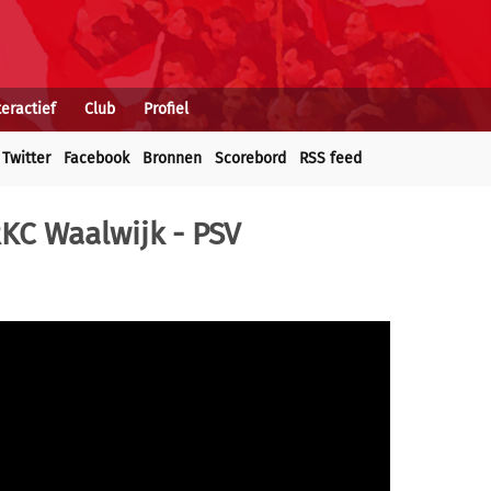
teractief
Club
Profiel
Twitter
Facebook
Bronnen
Scorebord
RSS feed
RKC Waalwijk - PSV