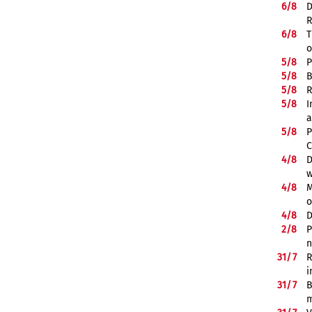
6/
8
D
R
6/
8
T
o
5/
8
P
5/
8
B
5/
8
R
5/
8
I
a
5/
8
P
C
4/
8
D
w
4/
8
M
o
4/
8
D
2/
8
P
n
31/
7
R
i
31/
7
B
m