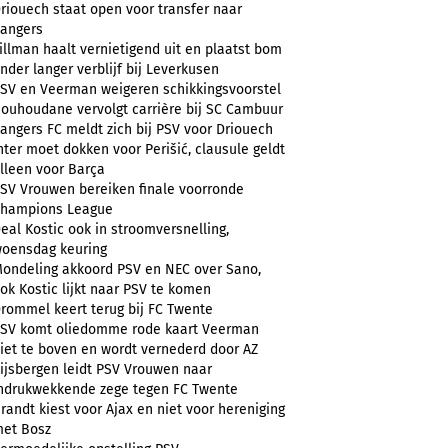
riouech staat open voor transfer naar
angers
illman haalt vernietigend uit en plaatst bom
nder langer verblijf bij Leverkusen
SV en Veerman weigeren schikkingsvoorstel
ouhoudane vervolgt carrière bij SC Cambuur
angers FC meldt zich bij PSV voor Driouech
nter moet dokken voor Perišić, clausule geldt
lleen voor Barça
SV Vrouwen bereiken finale voorronde
hampions League
eal Kostic ook in stroomversnelling,
oensdag keuring
ondeling akkoord PSV en NEC over Sano,
ok Kostic lijkt naar PSV te komen
rommel keert terug bij FC Twente
SV komt oliedomme rode kaart Veerman
iet te boven en wordt vernederd door AZ
ijsbergen leidt PSV Vrouwen naar
ndrukwekkende zege tegen FC Twente
randt kiest voor Ajax en niet voor hereniging
et Bosz