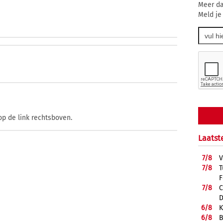
Meer da
Meld je
op de link rechtsboven.
Laatst
7/
8
V
7/
8
T
F
7/
8
C
D
6/
8
K
6/
8
B