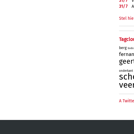
31/
7
V
31/
7
A
Stel hie
Tagclo
berg
bodo
ferna
geer
onderkant
sch
vee
A Twitte