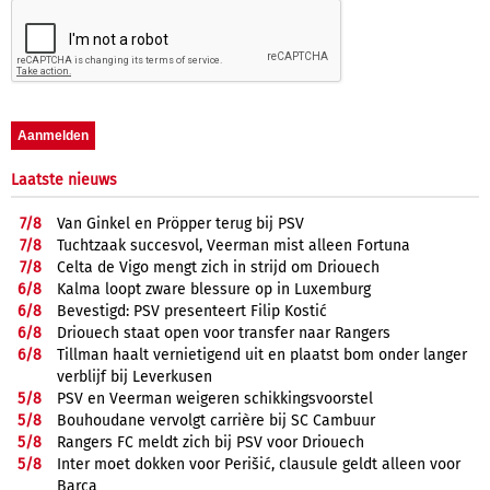
Laatste nieuws
7/
8
Van Ginkel en Pröpper terug bij PSV
7/
8
Tuchtzaak succesvol, Veerman mist alleen Fortuna
7/
8
Celta de Vigo mengt zich in strijd om Driouech
6/
8
Kalma loopt zware blessure op in Luxemburg
6/
8
Bevestigd: PSV presenteert Filip Kostić
6/
8
Driouech staat open voor transfer naar Rangers
6/
8
Tillman haalt vernietigend uit en plaatst bom onder langer
verblijf bij Leverkusen
5/
8
PSV en Veerman weigeren schikkingsvoorstel
5/
8
Bouhoudane vervolgt carrière bij SC Cambuur
5/
8
Rangers FC meldt zich bij PSV voor Driouech
5/
8
Inter moet dokken voor Perišić, clausule geldt alleen voor
Barça