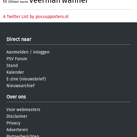
veerman
wanner
til
tillman
twente
A Twitter List by psv.supporters.nl
Direct naar
Aanmelden
/
inloggen
PSV Forum
Stand
Kalender
E-zine (nieuwsbrief)
Nieuwsarchief
Over ons
Voor webmasters
Disclaimer
Privacy
Adverteren
Partnerberichten