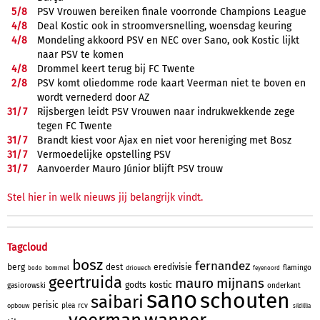
5/
8
PSV Vrouwen bereiken finale voorronde Champions League
4/
8
Deal Kostic ook in stroomversnelling, woensdag keuring
4/
8
Mondeling akkoord PSV en NEC over Sano, ook Kostic lijkt
naar PSV te komen
4/
8
Drommel keert terug bij FC Twente
2/
8
PSV komt oliedomme rode kaart Veerman niet te boven en
wordt vernederd door AZ
31/
7
Rijsbergen leidt PSV Vrouwen naar indrukwekkende zege
tegen FC Twente
31/
7
Brandt kiest voor Ajax en niet voor hereniging met Bosz
31/
7
Vermoedelijke opstelling PSV
31/
7
Aanvoerder Mauro Júnior blijft PSV trouw
Stel hier in welk nieuws jij belangrijk vindt.
Tagcloud
bosz
fernandez
berg
dest
eredivisie
flamingo
bommel
driouech
bodo
feyenoord
geertruida
mauro
mijnans
godts
kostic
gasiorowski
onderkant
sano
schouten
saibari
perisic
plea
rcv
opbouw
sildillia