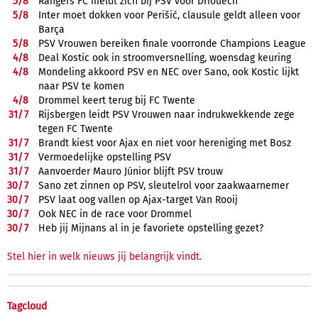
5/
8
Rangers FC meldt zich bij PSV voor Driouech
5/
8
Inter moet dokken voor Perišić, clausule geldt alleen voor
Barça
5/
8
PSV Vrouwen bereiken finale voorronde Champions League
4/
8
Deal Kostic ook in stroomversnelling, woensdag keuring
4/
8
Mondeling akkoord PSV en NEC over Sano, ook Kostic lijkt
naar PSV te komen
4/
8
Drommel keert terug bij FC Twente
31/
7
Rijsbergen leidt PSV Vrouwen naar indrukwekkende zege
tegen FC Twente
31/
7
Brandt kiest voor Ajax en niet voor hereniging met Bosz
31/
7
Vermoedelijke opstelling PSV
31/
7
Aanvoerder Mauro Júnior blijft PSV trouw
30/
7
Sano zet zinnen op PSV, sleutelrol voor zaakwaarnemer
30/
7
PSV laat oog vallen op Ajax-target Van Rooij
30/
7
Ook NEC in de race voor Drommel
30/
7
Heb jij Mijnans al in je favoriete opstelling gezet?
Stel hier in welk nieuws jij belangrijk vindt.
Tagcloud