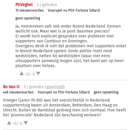
PSVeghel
3 j
geleden
15 nieuwsreacties
Voorspel nu PSV-Fortuna Sittard
geen opstelling
Ja, Heerenveen valt ook onder Noord-Nederland. Emmen
wellicht ook. Maar wat is je punt daarmee precies?
Er wordt toch expliciet gesproken over probleem met
supporters van Cambuur en Groningen.
Overigens denk ik niet dat problemen met supporters enkel
in Noord-Nederland spelen. Grote politie-inzet rond
wedstrijden, netten bij wedstrijden (waar niet eens
uitsupporters aanwezig mogen zijn), het komt wel op meer
plaatsen voor helaas.
+2/-0
Ro Van O
3 j
geleden (
gewijzigd
)
448 nieuwsreacties
Voorspel nu PSV-Fortuna Sittard
geen opstelling
Vroeger (jaren 70-80) was het overzichtelijk in Nederland:
supporterstuig kwam uit Amsterdam, Rotterdam, Den Haag en
Utrecht. Buiten de Randstad gedroeg men zich normaal. Hoe heeft
het 'provinciale' Nederland zijn beschaving verloren?
+3/-0