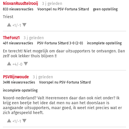
NisvanRuudtelrooij
3 j
geleden
833 nieuwsreacties
Voorspel nu PSV-Fortuna Sittard
geen opstelling
Triest
+1/-1
TheFonz1
3 j
geleden
401 nieuwsreacties
PSV-Fortuna Sittard 3-0 (2-0)
incomplete opstelling
En terecht! Niet mogelijk om daar uitsupporters te ontvangen. Dan
zelf ook lekker thuis blijven !!
+4/-0
PSVRijnwoude
3 j
geleden
3498 nieuwsreacties
Voorspel nu PSV-Fortuna Sittard
incomplete opstelling
Noord-nederland? Valt Heerenveen daar dan ook niet onder? Ik
krijg een beetje het idee dat men nu aan het doorslaan is
aangaande uitsupporters, maar goed, ik weet niet precies wat er
zich afgespeeld heeft.
+1/-1