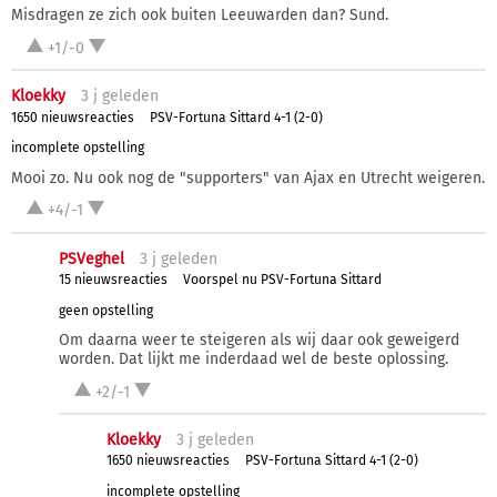
Misdragen ze zich ook buiten Leeuwarden dan? Sund.
+1/-0
Kloekky
3 j
geleden
1650 nieuwsreacties
PSV-Fortuna Sittard 4-1 (2-0)
incomplete opstelling
Mooi zo. Nu ook nog de "supporters" van Ajax en Utrecht weigeren.
+4/-1
PSVeghel
3 j
geleden
15 nieuwsreacties
Voorspel nu PSV-Fortuna Sittard
geen opstelling
Om daarna weer te steigeren als wij daar ook geweigerd
worden. Dat lijkt me inderdaad wel de beste oplossing.
+2/-1
Kloekky
3 j
geleden
1650 nieuwsreacties
PSV-Fortuna Sittard 4-1 (2-0)
incomplete opstelling