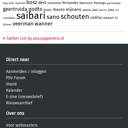
bosz
dest
fernandez
eredivisie
flamingo
feyenoord
bommel
gasiorowski
berg
bodo
godts
geertruida
mijnans
mauro
kostic
plea
pepi
opbouw
perisic
rcv
saibari
schouten
sano
sildillia
stewart
til
rickardoko
veerman
wanner
tillman
A Twitter List by psv.supporters.nl
Direct naar
Aanmelden
/
inloggen
PSV Forum
Stand
Kalender
E-zine (nieuwsbrief)
Nieuwsarchief
Over ons
Voor webmasters