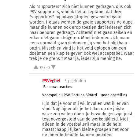
Als "supporters" zich niet kunnen gedragen, dus ook
PSV supporters, vind ik het acceptabel dat deze
"supporters" bij uitwedstrijden geweigerd gaan
worden. Helaas worden de goeie supporters de dupe
maar die kunnen ook erop toezien dat iedereen zich
naar behoren gedraagt. Achteraf niet gaan zeiken en
zeker niet gaan steigeren. Moet iedereen zich maar
eens normaal gaan gedragen. Jij vind het blijkbaar
onzin. Misschien vind je het veld oplopen om een
doelman een klap te geven ook wel acceptabel. Waar
trek je de grens ? Maar ja, ieder zijn mening he.
+2/-0
PSVeghel
3 j
geleden
15 nieuwsreacties
Voorspel nu PSV-Fortuna Sittard
geen opstelling
Fijn dat je voor mij wil invullen wat ik er van
vind. Nog fijner als je het dan op de juiste
wijze zou willen doen. Je bevindingen zijn juist
tegenovergesteld van de werkelijkheid. Niet
alleen in de voetballerij maar in de hele
maatschappij lijken kleine groepen het voor
de meerderheid te kunnen bepalen.