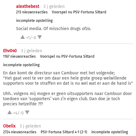
alexthebest
3 j
geleden
213 nieuwsreacties
Voorspel nu PSV-Fortuna Sittard
incomplete opstelling
Social media. Of misschien drugs ofzo.
+1/-0
Ehv040
3 j
geleden
1167 nieuwsreacties
Voorspel nu PSV-Fortuna Sittard
incomplete opstelling
En dan komt de directeur van Cambuur met het volgende;
"Het gaat veel te ver om daar een hele grote groep welwillende
supporters voor te straffen en dat is nu wel wat er aan de hand is"
Uhh.. volgens mij mogen er geen uitsupporters naar Cambuur door
toedoen van ‘supporters’ van z’n eigen club. Dan doe je toch
precies hetzelfde ???
+4/-0
Obelix
3 j
geleden
2724 nieuwsreacties
PSV-Fortuna Sittard 4-1 (2-1)
incomplete opstelling