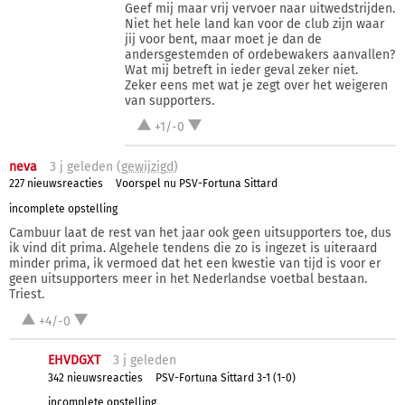
Geef mij maar vrij vervoer naar uitwedstrijden.
Niet het hele land kan voor de club zijn waar
jij voor bent, maar moet je dan de
andersgestemden of ordebewakers aanvallen?
Wat mij betreft in ieder geval zeker niet.
Zeker eens met wat je zegt over het weigeren
van supporters.
+1/-0
neva
3 j
geleden (
gewijzigd
)
227 nieuwsreacties
Voorspel nu PSV-Fortuna Sittard
incomplete opstelling
Cambuur laat de rest van het jaar ook geen uitsupporters toe, dus
ik vind dit prima. Algehele tendens die zo is ingezet is uiteraard
minder prima, ik vermoed dat het een kwestie van tijd is voor er
geen uitsupporters meer in het Nederlandse voetbal bestaan.
Triest.
+4/-0
EHVDGXT
3 j
geleden
342 nieuwsreacties
PSV-Fortuna Sittard 3-1 (1-0)
incomplete opstelling