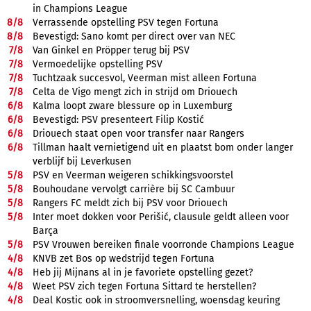
in Champions League
8/
8
Verrassende opstelling PSV tegen Fortuna
8/
8
Bevestigd: Sano komt per direct over van NEC
7/
8
Van Ginkel en Pröpper terug bij PSV
7/
8
Vermoedelijke opstelling PSV
7/
8
Tuchtzaak succesvol, Veerman mist alleen Fortuna
7/
8
Celta de Vigo mengt zich in strijd om Driouech
6/
8
Kalma loopt zware blessure op in Luxemburg
6/
8
Bevestigd: PSV presenteert Filip Kostić
6/
8
Driouech staat open voor transfer naar Rangers
6/
8
Tillman haalt vernietigend uit en plaatst bom onder langer
verblijf bij Leverkusen
5/
8
PSV en Veerman weigeren schikkingsvoorstel
5/
8
Bouhoudane vervolgt carrière bij SC Cambuur
5/
8
Rangers FC meldt zich bij PSV voor Driouech
5/
8
Inter moet dokken voor Perišić, clausule geldt alleen voor
Barça
5/
8
PSV Vrouwen bereiken finale voorronde Champions League
4/
8
KNVB zet Bos op wedstrijd tegen Fortuna
4/
8
Heb jij Mijnans al in je favoriete opstelling gezet?
4/
8
Weet PSV zich tegen Fortuna Sittard te herstellen?
4/
8
Deal Kostic ook in stroomversnelling, woensdag keuring