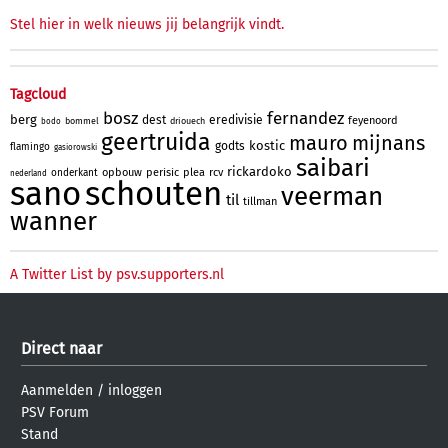
Stel hier in welk nieuws jij belangrijk vindt.
Tagcloud
bosz
fernandez
berg
dest
eredivisie
feyenoord
bommel
driouech
bodo
geertruida
mauro
mijnans
kostic
godts
flamingo
gasiorowski
saibari
rickardoko
opbouw
perisic
plea
rcv
onderkant
nederland
sano
schouten
veerman
til
tillman
wanner
A Twitter List by psv.supporters.nl
Direct naar
Aanmelden
/
inloggen
PSV Forum
Stand