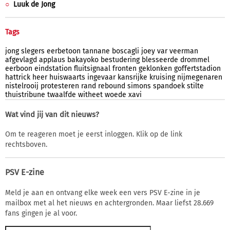
Luuk de Jong
Tags
jong
slegers
eerbetoon
tannane
boscagli
joey
var
veerman
afgevlagd
applaus
bakayoko
bestudering
blesseerde
drommel
eerboon
eindstation
fluitsignaal
fronten
geklonken
goffertstadion
hattrick
heer
huiswaarts
ingevaar
kansrijke
kruising
nijmegenaren
nistelrooij
protesteren
rand
rebound
simons
spandoek
stilte
thuistribune
twaalfde
witheet
woede
xavi
Wat vind jij van dit nieuws?
Om te reageren moet je eerst inloggen. Klik op de link
rechtsboven.
PSV E-zine
Meld je aan en ontvang elke week een vers PSV E-zine in je
mailbox met al het nieuws en achtergronden. Maar liefst 28.669
fans gingen je al voor.