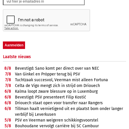
Laatste nieuws
8/
8
Bevestigd: Sano komt per direct over van NEC
7/
8
Van Ginkel en Pröpper terug bij PSV
7/
8
Tuchtzaak succesvol, Veerman mist alleen Fortuna
7/
8
Celta de Vigo mengt zich in strijd om Driouech
6/
8
Kalma loopt zware blessure op in Luxemburg
6/
8
Bevestigd: PSV presenteert Filip Kostić
6/
8
Driouech staat open voor transfer naar Rangers
6/
8
Tillman haalt vernietigend uit en plaatst bom onder langer
verblijf bij Leverkusen
5/
8
PSV en Veerman weigeren schikkingsvoorstel
5/
8
Bouhoudane vervolgt carrière bij SC Cambuur