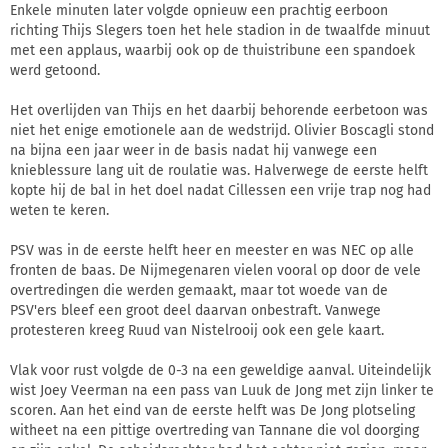
Enkele minuten later volgde opnieuw een prachtig eerboon
richting Thijs Slegers toen het hele stadion in de twaalfde minuut
met een applaus, waarbij ook op de thuistribune een spandoek
werd getoond.
Het overlijden van Thijs en het daarbij behorende eerbetoon was
niet het enige emotionele aan de wedstrijd. Olivier Boscagli stond
na bijna een jaar weer in de basis nadat hij vanwege een
knieblessure lang uit de roulatie was. Halverwege de eerste helft
kopte hij de bal in het doel nadat Cillessen een vrije trap nog had
weten te keren.
PSV was in de eerste helft heer en meester en was NEC op alle
fronten de baas. De Nijmegenaren vielen vooral op door de vele
overtredingen die werden gemaakt, maar tot woede van de
PSV'ers bleef een groot deel daarvan onbestraft. Vanwege
protesteren kreeg Ruud van Nistelrooij ook een gele kaart.
Vlak voor rust volgde de 0-3 na een geweldige aanval. Uiteindelijk
wist Joey Veerman na een pass van Luuk de Jong met zijn linker te
scoren. Aan het eind van de eerste helft was De Jong plotseling
witheet na een pittige overtreding van Tannane die vol doorging