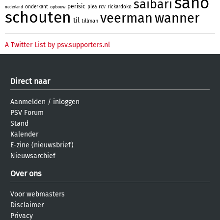
sano
saibari
perisic
onderkant
plea
rcv
rickardoko
opbouw
nederland
schouten
veerman
wanner
til
tillman
A Twitter List by psv.supporters.nl
Direct naar
Aanmelden
/
inloggen
PSV Forum
Stand
Kalender
E-zine (nieuwsbrief)
Nieuwsarchief
Over ons
Voor webmasters
Disclaimer
Privacy