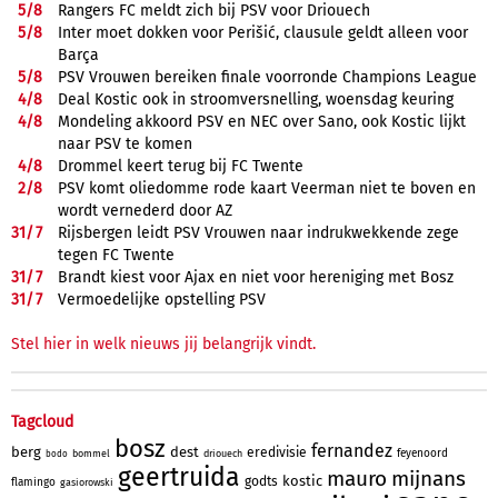
5/
8
Rangers FC meldt zich bij PSV voor Driouech
5/
8
Inter moet dokken voor Perišić, clausule geldt alleen voor
Barça
5/
8
PSV Vrouwen bereiken finale voorronde Champions League
4/
8
Deal Kostic ook in stroomversnelling, woensdag keuring
4/
8
Mondeling akkoord PSV en NEC over Sano, ook Kostic lijkt
naar PSV te komen
4/
8
Drommel keert terug bij FC Twente
2/
8
PSV komt oliedomme rode kaart Veerman niet te boven en
wordt vernederd door AZ
31/
7
Rijsbergen leidt PSV Vrouwen naar indrukwekkende zege
tegen FC Twente
31/
7
Brandt kiest voor Ajax en niet voor hereniging met Bosz
31/
7
Vermoedelijke opstelling PSV
Stel hier in welk nieuws jij belangrijk vindt.
Tagcloud
bosz
fernandez
berg
dest
eredivisie
feyenoord
bommel
driouech
bodo
geertruida
mauro
mijnans
kostic
godts
flamingo
gasiorowski