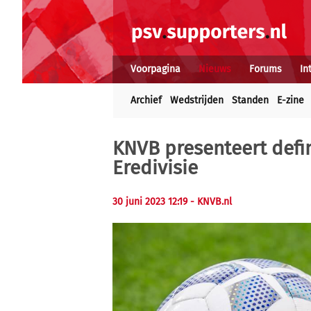
Voorpagina
Nieuws
Forums
In
Archief
Wedstrijden
Standen
E-zine
KNVB presenteert defi
Eredivisie
30 juni 2023 12:19 - KNVB.nl