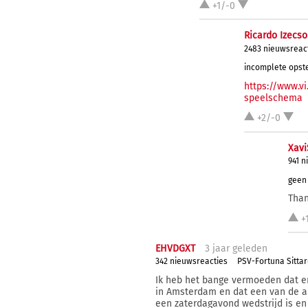
+1/-0
Ricardo Izecs
2483 nieuwsreac
incomplete opste
https://www.v
speelschema
+2/-0
Xav
941 n
geen 
Tha
+
EHVDGXT
3 j
aar
geleden
342 nieuwsreacties
PSV-Fortuna Sittard
Ik heb het bange vermoeden dat er
in Amsterdam en dat een van de ar
een zaterdagavond wedstrijd is en 