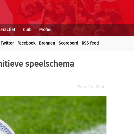
teractief
Club
Profiel
Twitter
Facebook
Bronnen
Scorebord
RSS feed
nitieve speelschema
Foto: Pro Shots