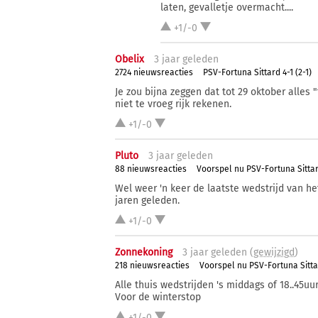
laten, gevalletje overmacht....
+1/-0
Obelix
3 j
aar
geleden
2724 nieuwsreacties
PSV-Fortuna Sittard 4-1 (2-1)
Je zou bijna zeggen dat tot 29 oktober alles 
niet te vroeg rijk rekenen.
+1/-0
Pluto
3 j
aar
geleden
88 nieuwsreacties
Voorspel nu PSV-Fortuna Sitta
Wel weer 'n keer de laatste wedstrijd van het
jaren geleden.
+1/-0
Zonnekoning
3 j
aar
geleden (
gewijzigd
)
218 nieuwsreacties
Voorspel nu PSV-Fortuna Sitt
Alle thuis wedstrijden 's middags of 18..45uu
Voor de winterstop
+1/-0