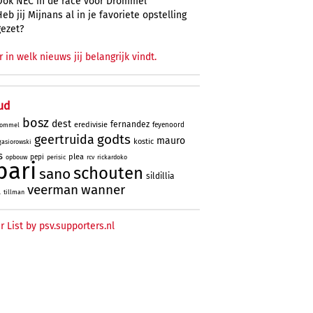
Ook NEC in de race voor Drommel
Heb jij Mijnans al in je favoriete opstelling
gezet?
r in welk nieuws jij belangrijk vindt.
ud
bosz
dest
fernandez
eredivisie
feyenoord
ommel
godts
geertruida
mauro
kostic
gasiorowski
s
plea
pepi
opbouw
perisic
rcv
rickardoko
bari
schouten
sano
sildillia
veerman
wanner
l
tillman
r List by psv.supporters.nl