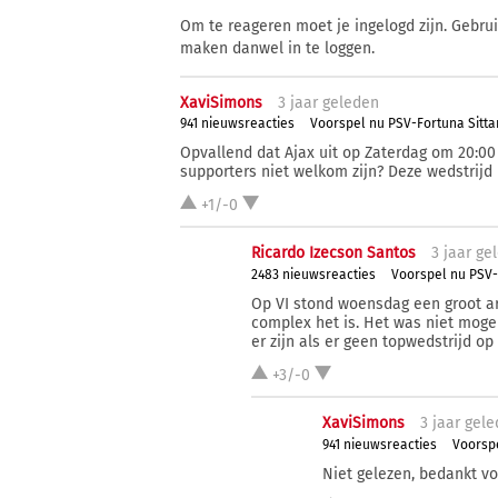
Om te reageren moet je ingelogd zijn. Gebru
maken danwel in te loggen.
XaviSimons
3 j
aar
geleden
941 nieuwsreacties
Voorspel nu PSV-Fortuna Sitta
Opvallend dat Ajax uit op Zaterdag om 20:00
supporters niet welkom zijn? Deze wedstrijd
+1/-0
Ricardo Izecson Santos
3 j
aar
gel
2483 nieuwsreacties
Voorspel nu PSV-
Op VI stond woensdag een groot ar
complex het is. Het was niet moge
er zijn als er geen topwedstrijd 
+3/-0
XaviSimons
3 j
aar
gele
941 nieuwsreacties
Voorspe
Niet gelezen, bedankt vo