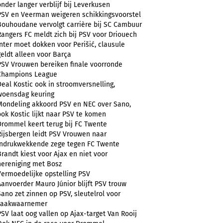
onder langer verblijf bij Leverkusen
PSV en Veerman weigeren schikkingsvoorstel
Bouhoudane vervolgt carrière bij SC Cambuur
Rangers FC meldt zich bij PSV voor Driouech
Inter moet dokken voor Perišić, clausule
geldt alleen voor Barça
PSV Vrouwen bereiken finale voorronde
Champions League
Deal Kostic ook in stroomversnelling,
woensdag keuring
Mondeling akkoord PSV en NEC over Sano,
ook Kostic lijkt naar PSV te komen
Drommel keert terug bij FC Twente
Rijsbergen leidt PSV Vrouwen naar
indrukwekkende zege tegen FC Twente
Brandt kiest voor Ajax en niet voor
hereniging met Bosz
Vermoedelijke opstelling PSV
Aanvoerder Mauro Júnior blijft PSV trouw
Sano zet zinnen op PSV, sleutelrol voor
zaakwaarnemer
PSV laat oog vallen op Ajax-target Van Rooij