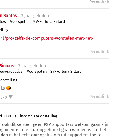
Permalink
on Santos
3 j
aar
geleden
ties
Voorspel nu PSV-Fortuna Sittard
lling
i.nl/pro/zelfs-de-computers-worstelen-met-het-
Permalink
iSimons
3 j
aar
geleden
ieuwsreacties
Voorspel nu PSV-Fortuna Sittard
opstelling
nks
Permalink
1/-0
 3-1 (1-0)
incomplete opstelling
 ook dit seizoen geen PSV supporters welkom gaan zijn
gumenten die daarbij gebruikt gaan worden is dat het
dan is het echt onmogelijk om uit supporters toe te