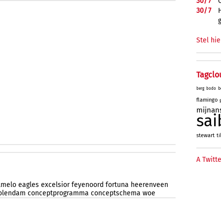
30/
7
30/
7
Stel hie
Tagclo
b
berg
bodo
flamingo
mijnan
sai
stewart
ti
A Twitte
lmelo
eagles
excelsior
feyenoord
fortuna
heerenveen
olendam
conceptprogramma
conceptschema
woe