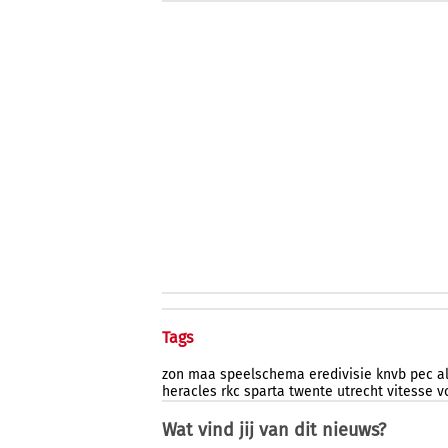
Tags
zon
maa
speelschema
eredivisie
knvb
pec
a
heracles
rkc
sparta
twente
utrecht
vitesse
v
Wat vind jij van dit nieuws?