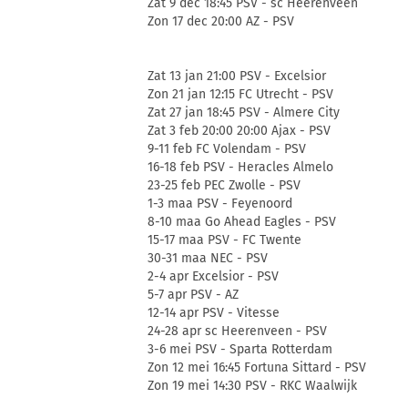
Zat 9 dec 18:45 PSV - sc Heerenveen
Zon 17 dec 20:00 AZ - PSV
Zat 13 jan 21:00 PSV - Excelsior
Zon 21 jan 12:15 FC Utrecht - PSV
Zat 27 jan 18:45 PSV - Almere City
Zat 3 feb 20:00 20:00 Ajax - PSV
9-11 feb FC Volendam - PSV
16-18 feb PSV - Heracles Almelo
23-25 feb PEC Zwolle - PSV
1-3 maa PSV - Feyenoord
8-10 maa Go Ahead Eagles - PSV
15-17 maa PSV - FC Twente
30-31 maa NEC - PSV
2-4 apr Excelsior - PSV
5-7 apr PSV - AZ
12-14 apr PSV - Vitesse
24-28 apr sc Heerenveen - PSV
3-6 mei PSV - Sparta Rotterdam
Zon 12 mei 16:45 Fortuna Sittard - PSV
Zon 19 mei 14:30 PSV - RKC Waalwijk