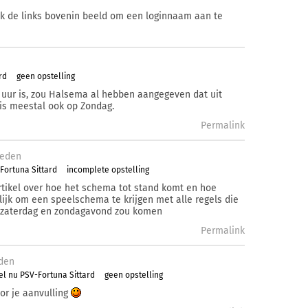
ik de links bovenin beeld om een loginnaam aan te
rd
geen opstelling
 uur is, zou Halsema al hebben aangegeven dat uit
 is meestal ook op Zondag.
Permalink
eden
Fortuna Sittard
incomplete opstelling
tikel over hoe het schema tot stand komt en hoe
lijk om een speelschema te krijgen met alle regels die
op zaterdag en zondagavond zou komen
Permalink
den
l nu PSV-Fortuna Sittard
geen opstelling
or je aanvulling