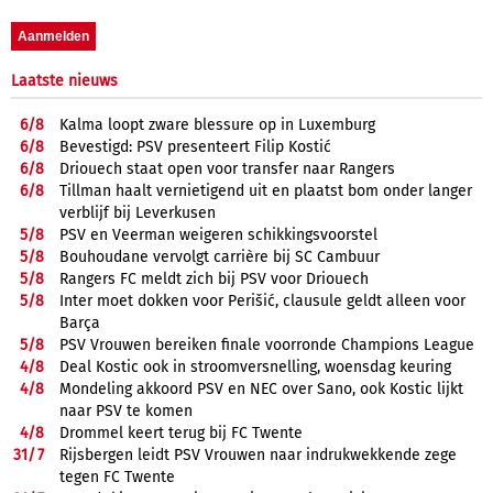
Laatste nieuws
6/
8
Kalma loopt zware blessure op in Luxemburg
6/
8
Bevestigd: PSV presenteert Filip Kostić
6/
8
Driouech staat open voor transfer naar Rangers
6/
8
Tillman haalt vernietigend uit en plaatst bom onder langer
verblijf bij Leverkusen
5/
8
PSV en Veerman weigeren schikkingsvoorstel
5/
8
Bouhoudane vervolgt carrière bij SC Cambuur
5/
8
Rangers FC meldt zich bij PSV voor Driouech
5/
8
Inter moet dokken voor Perišić, clausule geldt alleen voor
Barça
5/
8
PSV Vrouwen bereiken finale voorronde Champions League
4/
8
Deal Kostic ook in stroomversnelling, woensdag keuring
4/
8
Mondeling akkoord PSV en NEC over Sano, ook Kostic lijkt
naar PSV te komen
4/
8
Drommel keert terug bij FC Twente
31/
7
Rijsbergen leidt PSV Vrouwen naar indrukwekkende zege
tegen FC Twente