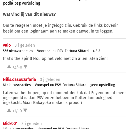
podia
psg
verleiding
Wat vind jij van dit nieuws?
Om te reageren moet je ingelogd zijn. Gebruik de links bovenin
beeld om een loginnaam aan te maken danwel in te loggen.
vaio
3 j
geleden
556 nieuwsreacties
Voorspel nu PSV-Fortuna Sittard
4-3-3
that's the spirit! Nou op het veld met z'n allen laten zien!
+2/-0
Nilis.dasouzafaria
3 j
geleden
61 nieuwsreacties
Voorspel nu PSV-Fortuna Sittard
geen opstelling
Laten we het hopen, op dit moment denk ik dat Feyenoord al meer
ingespeeld is dan PSV en ze hebben in Rotterdam ook goed
ingekocht. Maar Bakayoko make us proud ?
+1/-0
Mick001
3 j
geleden