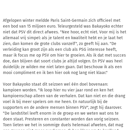
Afgelopen winter meldde Paris Saint-Germain zich officieel met
een bod van 15 miljoen euro. Teleurgesteld was Bakayoko echter
niet dat PSV dit direct afwees. "Nee hoor, echt niet. Voor mij is het
allemaal vrij simpel: als je talent en kwaliteit hebt en je laat het
zien, dan komen de grote clubs vanzelf", zo geeft hij aan. "De
verleiding kan groot zijn als een club als PSG interesse heeft,
maar ik focus me op PSV om hier te groeien. Als ik dat met succes
doe, dan blijven dat soort clubs je altijd volgen. En PSV was heel
duidelijk: ze wilden me niet laten gaan. Dat beschouw ik als een
mooi compliment en ik ben hier ook nog lang niet klaar."
Voor Bakayoko staat dit seizoen wel één doel bovenaan:
kampioen worden. "Ik loop hier nu vier jaar rond en ken het
kampioenschap alleen van de verhalen. Dat kan niet en die drang
voel ik bij meer spelers om me heen. En natuurlijk bij de
supporters en de andere mensen binnen PSV", zegt hij daarover.
"De landstitel leeft enorm in de groep en we weten wat ons te
doen staat. Presteren en constanter worden dan vorig seizoen.
Toen lieten we het in sommige duels helemaal afweten, dat mag