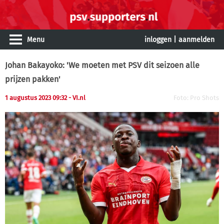
Menu
inloggen
|
aanmelden
Johan Bakayoko: 'We moeten met PSV dit seizoen alle
prijzen pakken'
1 augustus 2023 09:32
- VI.nl
Foto: Pro Shots