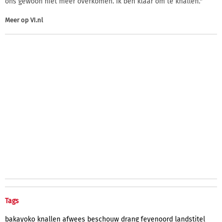
ons gewoon niet meer overkomen. Ik ben klaar om te knallen."
Meer op
VI.nl
Tags
bakayoko
knallen
afwees
beschouw
drang
feyenoord
landstitel