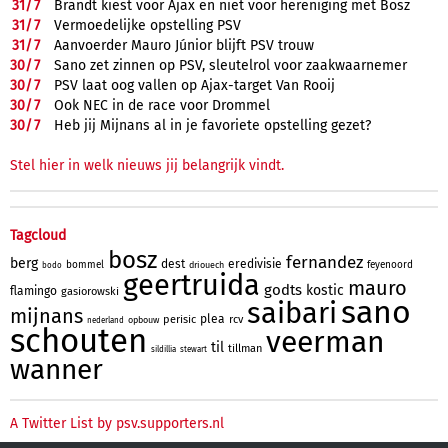
31/
7
Brandt kiest voor Ajax en niet voor hereniging met Bosz
31/
7
Vermoedelijke opstelling PSV
31/
7
Aanvoerder Mauro Júnior blijft PSV trouw
30/
7
Sano zet zinnen op PSV, sleutelrol voor zaakwaarnemer
30/
7
PSV laat oog vallen op Ajax-target Van Rooij
30/
7
Ook NEC in de race voor Drommel
30/
7
Heb jij Mijnans al in je favoriete opstelling gezet?
Stel hier in welk nieuws jij belangrijk vindt.
Tagcloud
bosz
fernandez
berg
dest
eredivisie
bommel
feyenoord
driouech
bodo
geertruida
mauro
godts
kostic
flamingo
gasiorowski
sano
saibari
mijnans
plea
perisic
rcv
opbouw
nederland
schouten
veerman
til
tillman
sildillia
stewart
wanner
A Twitter List by psv.supporters.nl