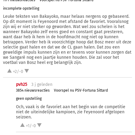
1171 nieuwsreacties
Voorspel nu PSV-Fortuna Sittard
incomplete opstelling
Leuke teksten van Bakayoko, maar helaas nergens op gebaseerd.
Op dit moment is Feyenoord met afstand de favoriet. Vooralsnog
zijn wij er niet sterker op geworden. Wat wel zou schelen is het
wanneer Bakayoko zelf eens goed en constant gaat presteren,
want daar heb ik hem in de hoofdmacht nog niet op kunnen
betrappen. Verder heb ik voorzichtige hoop dat Bosz meer uit deze
selectie gaat halen en dat we de CL gaan halen. Dat zou een
geweldige impuls kunnen zijn en er tevens voor kunnen zorgen dat
we Sangaré nog een jaartje kunnen houden. Die zal voor het
voetbal van Bosz heel erg belangrijk zijn.
+2/-0
pvh25
3 j
geleden
3854 nieuwsreacties
Voorspel nu PSV-Fortuna Sittard
geen opstelling
Och, vaak is de favoriet aan het begin van de competitie
niet de uiteindelijke kampioen, zie Feyenoord afgelopen
seizoen.
+1/-0