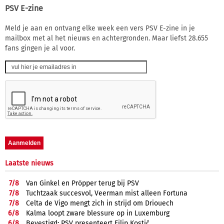
PSV E-zine
Meld je aan en ontvang elke week een vers PSV E-zine in je
mailbox met al het nieuws en achtergronden. Maar liefst 28.655
fans gingen je al voor.
Laatste nieuws
7/
8
Van Ginkel en Pröpper terug bij PSV
7/
8
Tuchtzaak succesvol, Veerman mist alleen Fortuna
7/
8
Celta de Vigo mengt zich in strijd om Driouech
6/
8
Kalma loopt zware blessure op in Luxemburg
6/
8
Bevestigd: PSV presenteert Filip Kostić