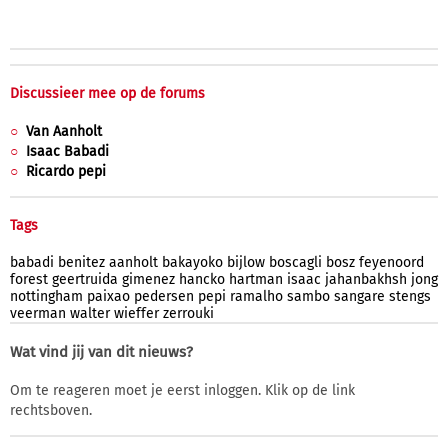
Discussieer mee op de forums
Van Aanholt
Isaac Babadi
Ricardo pepi
Tags
babadi
benitez
aanholt
bakayoko
bijlow
boscagli
bosz
feyenoord
forest
geertruida
gimenez
hancko
hartman
isaac
jahanbakhsh
jong
nottingham
paixao
pedersen
pepi
ramalho
sambo
sangare
stengs
veerman
walter
wieffer
zerrouki
Wat vind jij van dit nieuws?
Om te reageren moet je eerst inloggen. Klik op de link
rechtsboven.