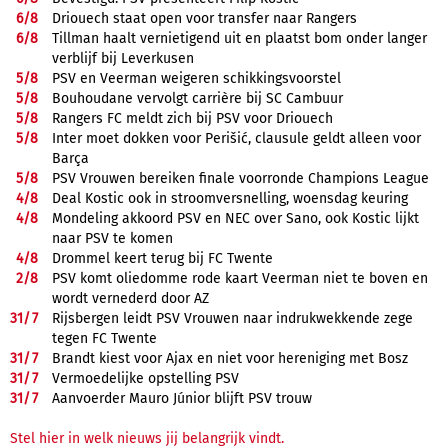
6/
8
Driouech staat open voor transfer naar Rangers
6/
8
Tillman haalt vernietigend uit en plaatst bom onder langer
verblijf bij Leverkusen
5/
8
PSV en Veerman weigeren schikkingsvoorstel
5/
8
Bouhoudane vervolgt carrière bij SC Cambuur
5/
8
Rangers FC meldt zich bij PSV voor Driouech
5/
8
Inter moet dokken voor Perišić, clausule geldt alleen voor
Barça
5/
8
PSV Vrouwen bereiken finale voorronde Champions League
4/
8
Deal Kostic ook in stroomversnelling, woensdag keuring
4/
8
Mondeling akkoord PSV en NEC over Sano, ook Kostic lijkt
naar PSV te komen
4/
8
Drommel keert terug bij FC Twente
2/
8
PSV komt oliedomme rode kaart Veerman niet te boven en
wordt vernederd door AZ
31/
7
Rijsbergen leidt PSV Vrouwen naar indrukwekkende zege
tegen FC Twente
31/
7
Brandt kiest voor Ajax en niet voor hereniging met Bosz
31/
7
Vermoedelijke opstelling PSV
31/
7
Aanvoerder Mauro Júnior blijft PSV trouw
Stel hier in welk nieuws jij belangrijk vindt.