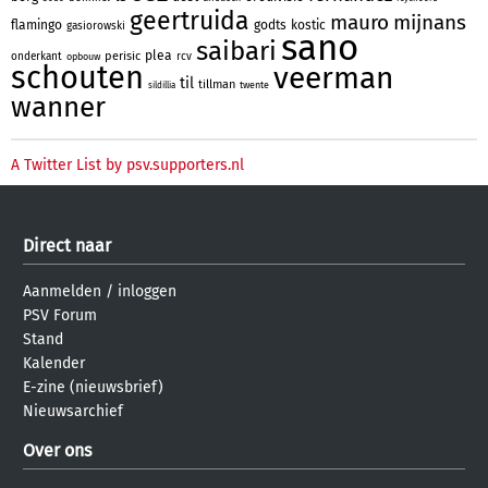
geertruida
mauro
mijnans
flamingo
godts
kostic
gasiorowski
sano
saibari
plea
perisic
onderkant
rcv
opbouw
schouten
veerman
til
tillman
twente
sildillia
wanner
A Twitter List by psv.supporters.nl
Direct naar
Aanmelden
/
inloggen
PSV Forum
Stand
Kalender
E-zine (nieuwsbrief)
Nieuwsarchief
Over ons