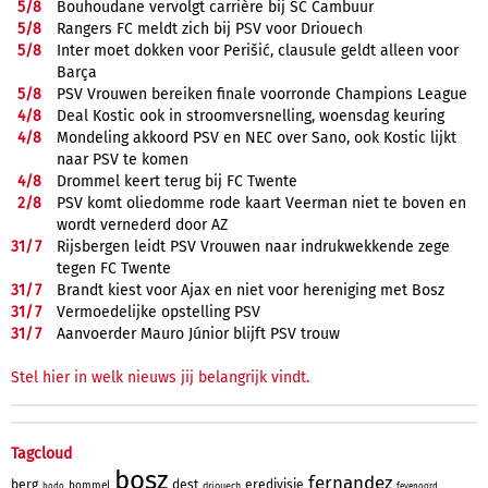
5/
8
Bouhoudane vervolgt carrière bij SC Cambuur
5/
8
Rangers FC meldt zich bij PSV voor Driouech
5/
8
Inter moet dokken voor Perišić, clausule geldt alleen voor
Barça
5/
8
PSV Vrouwen bereiken finale voorronde Champions League
4/
8
Deal Kostic ook in stroomversnelling, woensdag keuring
4/
8
Mondeling akkoord PSV en NEC over Sano, ook Kostic lijkt
naar PSV te komen
4/
8
Drommel keert terug bij FC Twente
2/
8
PSV komt oliedomme rode kaart Veerman niet te boven en
wordt vernederd door AZ
31/
7
Rijsbergen leidt PSV Vrouwen naar indrukwekkende zege
tegen FC Twente
31/
7
Brandt kiest voor Ajax en niet voor hereniging met Bosz
31/
7
Vermoedelijke opstelling PSV
31/
7
Aanvoerder Mauro Júnior blijft PSV trouw
Stel hier in welk nieuws jij belangrijk vindt.
Tagcloud
bosz
fernandez
berg
dest
eredivisie
bommel
driouech
bodo
feyenoord