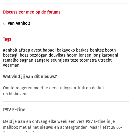
Discussieer mee op de forums
Van Aanholt
Tags
aanholt
aftrap
avest
babadi
bakayoko
barkas
benitez
booth
boscagli
bosz
bozdogan
douvikas
hoorn
jensen
jong
karouani
ramalho
sagnan
sangare
seuntjens
teze
toornstra
utrecht
veerman
Wat vind jij van dit nieuws?
Om te reageren moet je eerst inloggen. Klik op de link
rechtsboven.
PSV E-zine
Meld je aan en ontvang elke week een vers PSV E-zine in je
mailbox met al het nieuws en achtergronden. Maar liefst 28.667