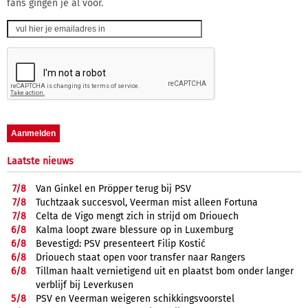
fans gingen je al voor.
Laatste nieuws
7/
8
Van Ginkel en Pröpper terug bij PSV
7/
8
Tuchtzaak succesvol, Veerman mist alleen Fortuna
7/
8
Celta de Vigo mengt zich in strijd om Driouech
6/
8
Kalma loopt zware blessure op in Luxemburg
6/
8
Bevestigd: PSV presenteert Filip Kostić
6/
8
Driouech staat open voor transfer naar Rangers
6/
8
Tillman haalt vernietigend uit en plaatst bom onder langer
verblijf bij Leverkusen
5/
8
PSV en Veerman weigeren schikkingsvoorstel