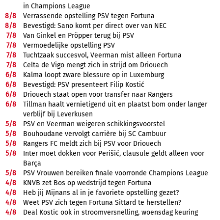
in Champions League
8/
8
Verrassende opstelling PSV tegen Fortuna
8/
8
Bevestigd: Sano komt per direct over van NEC
7/
8
Van Ginkel en Pröpper terug bij PSV
7/
8
Vermoedelijke opstelling PSV
7/
8
Tuchtzaak succesvol, Veerman mist alleen Fortuna
7/
8
Celta de Vigo mengt zich in strijd om Driouech
6/
8
Kalma loopt zware blessure op in Luxemburg
6/
8
Bevestigd: PSV presenteert Filip Kostić
6/
8
Driouech staat open voor transfer naar Rangers
6/
8
Tillman haalt vernietigend uit en plaatst bom onder langer
verblijf bij Leverkusen
5/
8
PSV en Veerman weigeren schikkingsvoorstel
5/
8
Bouhoudane vervolgt carrière bij SC Cambuur
5/
8
Rangers FC meldt zich bij PSV voor Driouech
5/
8
Inter moet dokken voor Perišić, clausule geldt alleen voor
Barça
5/
8
PSV Vrouwen bereiken finale voorronde Champions League
4/
8
KNVB zet Bos op wedstrijd tegen Fortuna
4/
8
Heb jij Mijnans al in je favoriete opstelling gezet?
4/
8
Weet PSV zich tegen Fortuna Sittard te herstellen?
4/
8
Deal Kostic ook in stroomversnelling, woensdag keuring