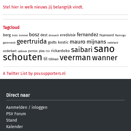
Stel hier in welk nieuws jij belangrijk vindt.
Tagcloud
bosz
fernandez
berg
dest
eredivisie
feyenoord
driouech
flamingo
bodo
bommel
geertruida
mauro
mijnans
kostic
godts
gasiorowski
nederland
sano
saibari
rickardoko
perisic
onderkant
plea
rcv
opbouw
schouten
veerman
wanner
til
tillman
A Twitter List by psv.supporters.nl
Direct naar
Aanmelden
/
inloggen
PSV Forum
Stand
Kalender