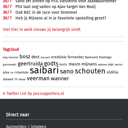
30/
7
Sano zet zinnen op PSV, sleutelrol voor zaakwaarnemer
30/
7
PSV laat oog vallen op Ajax-target Van Rooij
30/
7
Ook NEC in de race voor Drommel
30/
7
Heb jij Mijnans al in je favoriete opstelling gezet?
Stel hier in welk nieuws jij belangrijk vindt.
Tagcloud
bosz
dest
eredivisie
fernandez
flamingo
feyenoord
bommel
berg
driouech
godts
geertruida
mijnans
mauro
kostic
pepi
gasiorowski
opbouw
perisic
saibari
schouten
sano
sildillia
plea
rickardoko
rcv
veerman
wanner
stewart
til
tillman
A Twitter List by psv.supporters.nl
Direct naar
Aanmelden
/
inloggen