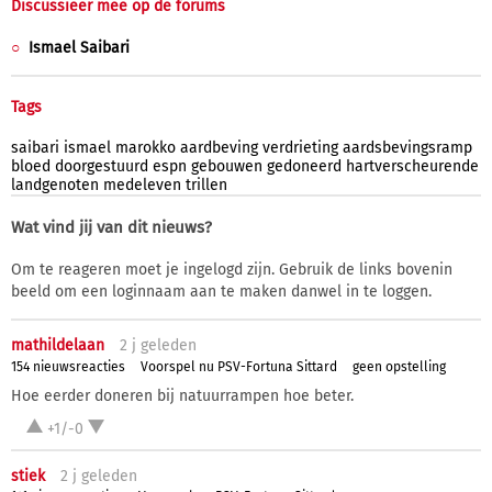
Discussieer mee op de forums
Ismael Saibari
Tags
saibari
ismael
marokko
aardbeving
verdrieting
aardsbevingsramp
bloed
doorgestuurd
espn
gebouwen
gedoneerd
hartverscheurende
landgenoten
medeleven
trillen
Wat vind jij van dit nieuws?
Om te reageren moet je ingelogd zijn. Gebruik de links bovenin
beeld om een loginnaam aan te maken danwel in te loggen.
mathildelaan
2 j
geleden
154 nieuwsreacties
Voorspel nu PSV-Fortuna Sittard
geen opstelling
Hoe eerder doneren bij natuurrampen hoe beter.
+1/-0
stiek
2 j
geleden