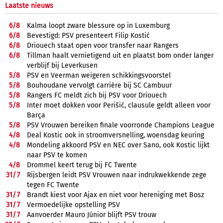
Laatste nieuws
6/
8
Kalma loopt zware blessure op in Luxemburg
6/
8
Bevestigd: PSV presenteert Filip Kostić
6/
8
Driouech staat open voor transfer naar Rangers
6/
8
Tillman haalt vernietigend uit en plaatst bom onder langer
verblijf bij Leverkusen
5/
8
PSV en Veerman weigeren schikkingsvoorstel
5/
8
Bouhoudane vervolgt carrière bij SC Cambuur
5/
8
Rangers FC meldt zich bij PSV voor Driouech
5/
8
Inter moet dokken voor Perišić, clausule geldt alleen voor
Barça
5/
8
PSV Vrouwen bereiken finale voorronde Champions League
4/
8
Deal Kostic ook in stroomversnelling, woensdag keuring
4/
8
Mondeling akkoord PSV en NEC over Sano, ook Kostic lijkt
naar PSV te komen
4/
8
Drommel keert terug bij FC Twente
31/
7
Rijsbergen leidt PSV Vrouwen naar indrukwekkende zege
tegen FC Twente
31/
7
Brandt kiest voor Ajax en niet voor hereniging met Bosz
31/
7
Vermoedelijke opstelling PSV
31/
7
Aanvoerder Mauro Júnior blijft PSV trouw