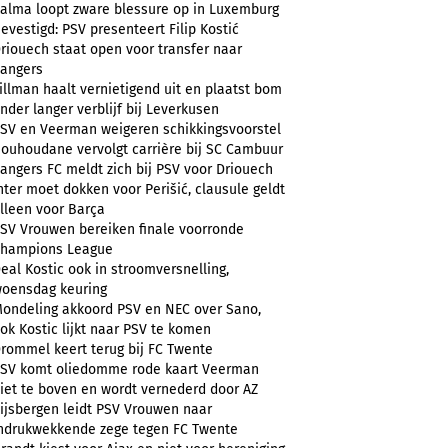
alma loopt zware blessure op in Luxemburg
evestigd: PSV presenteert Filip Kostić
riouech staat open voor transfer naar
angers
illman haalt vernietigend uit en plaatst bom
nder langer verblijf bij Leverkusen
SV en Veerman weigeren schikkingsvoorstel
ouhoudane vervolgt carrière bij SC Cambuur
angers FC meldt zich bij PSV voor Driouech
nter moet dokken voor Perišić, clausule geldt
lleen voor Barça
SV Vrouwen bereiken finale voorronde
hampions League
eal Kostic ook in stroomversnelling,
oensdag keuring
ondeling akkoord PSV en NEC over Sano,
ok Kostic lijkt naar PSV te komen
rommel keert terug bij FC Twente
SV komt oliedomme rode kaart Veerman
iet te boven en wordt vernederd door AZ
ijsbergen leidt PSV Vrouwen naar
ndrukwekkende zege tegen FC Twente