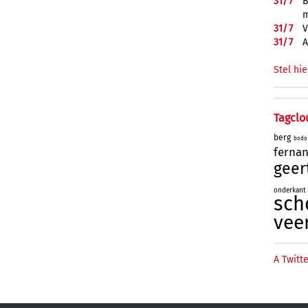
31/
7
B
m
31/
7
V
31/
7
A
Stel hie
Tagclo
berg
bodo
ferna
geer
onderkant
sch
vee
A Twitte