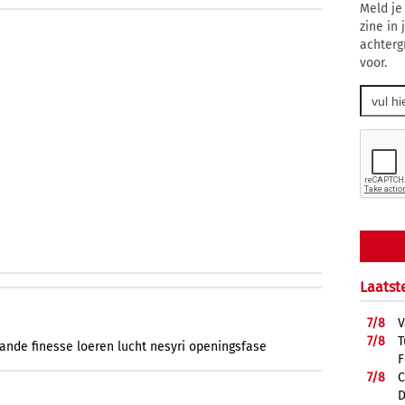
Meld je
zine in
achterg
voor.
Laatst
7/
8
V
7/
8
T
aande
finesse
loeren
lucht
nesyri
openingsfase
F
7/
8
C
D