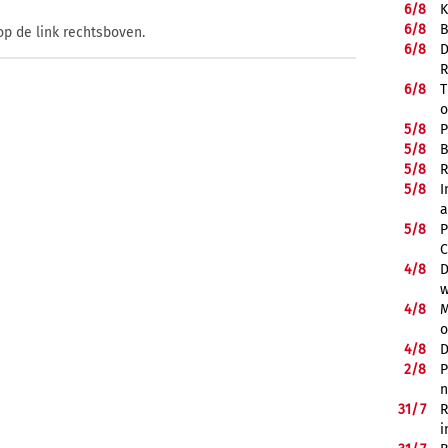
6/
8
K
6/
8
B
op de link rechtsboven.
6/
8
D
R
6/
8
T
o
5/
8
P
5/
8
B
5/
8
R
5/
8
I
a
5/
8
P
C
4/
8
D
w
4/
8
M
o
4/
8
D
2/
8
P
n
31/
7
R
i