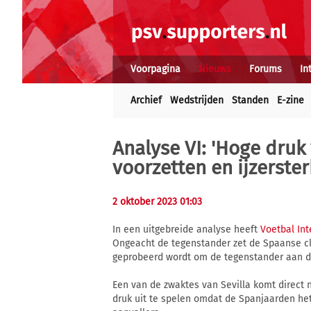
Voorpagina
Nieuws
Forums
In
Archief
Wedstrijden
Standen
E-zine
Analyse VI: 'Hoge druk
voorzetten en ijzerste
2 oktober 2023 01:03
In een uitgebreide analyse heeft
Voetbal Int
Ongeacht de tegenstander zet de Spaanse clu
geprobeerd wordt om de tegenstander aan de 
Een van de zwaktes van Sevilla komt direct 
druk uit te spelen omdat de Spanjaarden het