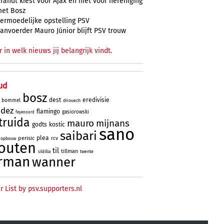
randt kiest voor Ajax en niet voor hereniging
et Bosz
ermoedelijke opstelling PSV
anvoerder Mauro Júnior blijft PSV trouw
r in welk nieuws jij belangrijk vindt.
ud
bosz
dest
eredivisie
bommel
driouech
ndez
flamingo
gasiorowski
feyenoord
truida
mauro
mijnans
godts
kostic
sano
saibari
plea
perisic
rcv
opbouw
outen
til
tillman
twente
sildillia
rman
wanner
r List by psv.supporters.nl