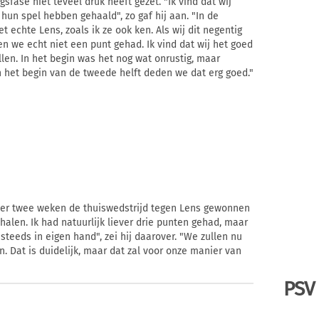
fase niet teveel druk heeft gezet. "Ik vind dat wij
un spel hebben gehaald", zo gaf hij aan. "In de
t echte Lens, zoals ik ze ook ken. Als wij dit negentig
 we echt niet een punt gehad. Ik vind dat wij het goed
en. In het begin was het nog wat onrustig, maar
 het begin van de tweede helft deden we dat erg goed."
 over twee weken de thuiswedstrijd tegen Lens gewonnen
alen. Ik had natuurlijk liever drie punten gehad, maar
teeds in eigen hand", zei hij daarover. "We zullen nu
. Dat is duidelijk, maar dat zal voor onze manier van
PSV