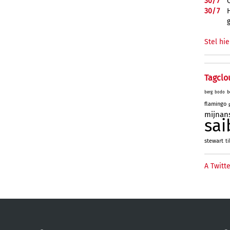
30/
7
30/
7
Stel hie
Tagclo
b
berg
bodo
flamingo
mijnan
sai
stewart
ti
A Twitte