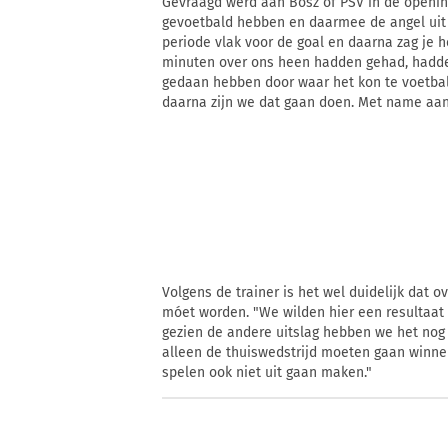
Gevraagd werd aan Bosz of PSV in de openings
gevoetbald hebben en daarmee de angel uit h
periode vlak voor de goal en daarna zag je he
minuten over ons heen hadden gehad, hadden
gedaan hebben door waar het kon te voetball
daarna zijn we dat gaan doen. Met name aan
Volgens de trainer is het wel duidelijk dat
móet worden. "We wilden hier een resultaat h
gezien de andere uitslag hebben we het nog s
alleen de thuiswedstrijd moeten gaan winnen
spelen ook niet uit gaan maken."