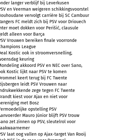
onder langer verblijf bij Leverkusen
PSV en Veerman weigeren schikkingsvoorstel
Bouhoudane vervolgt carrière bij SC Cambuur
Rangers FC meldt zich bij PSV voor Driouech
Inter moet dokken voor Perišić, clausule
geldt alleen voor Barça
PSV Vrouwen bereiken finale voorronde
Champions League
Deal Kostic ook in stroomversnelling,
woensdag keuring
Mondeling akkoord PSV en NEC over Sano,
ook Kostic lijkt naar PSV te komen
Drommel keert terug bij FC Twente
Rijsbergen leidt PSV Vrouwen naar
indrukwekkende zege tegen FC Twente
Brandt kiest voor Ajax en niet voor
hereniging met Bosz
Vermoedelijke opstelling PSV
Aanvoerder Mauro Júnior blijft PSV trouw
Sano zet zinnen op PSV, sleutelrol voor
zaakwaarnemer
PSV laat oog vallen op Ajax-target Van Rooij