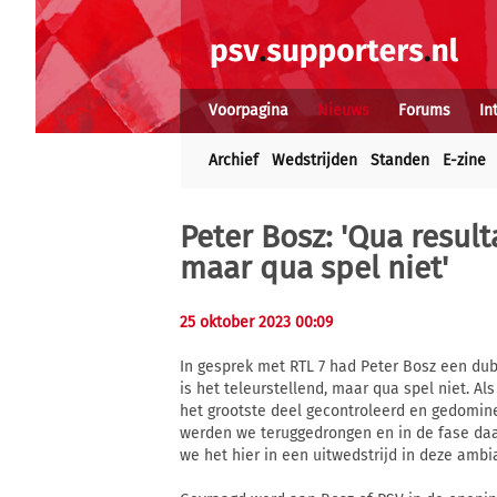
Voorpagina
Nieuws
Forums
In
Archief
Wedstrijden
Standen
E-zine
Peter Bosz: 'Qua result
maar qua spel niet'
25 oktober 2023 00:09
In gesprek met RTL 7 had Peter Bosz een dub
is het teleurstellend, maar qua spel niet. Al
het grootste deel gecontroleerd en gedominee
werden we teruggedrongen en in de fase daar
we het hier in een uitwedstrijd in deze amb