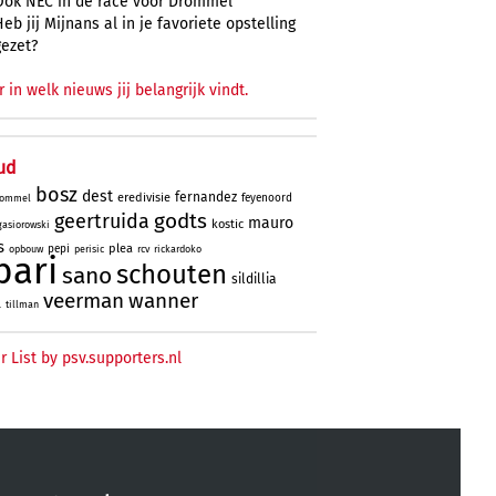
Ook NEC in de race voor Drommel
Heb jij Mijnans al in je favoriete opstelling
gezet?
r in welk nieuws jij belangrijk vindt.
ud
bosz
dest
fernandez
eredivisie
feyenoord
ommel
godts
geertruida
mauro
kostic
gasiorowski
s
plea
pepi
opbouw
perisic
rcv
rickardoko
bari
schouten
sano
sildillia
veerman
wanner
l
tillman
r List by psv.supporters.nl