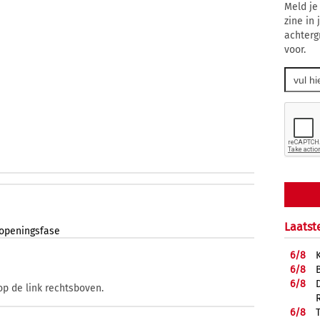
Meld je
zine in
achterg
voor.
Laatst
openingsfase
6/
8
6/
8
6/
8
op de link rechtsboven.
6/
8