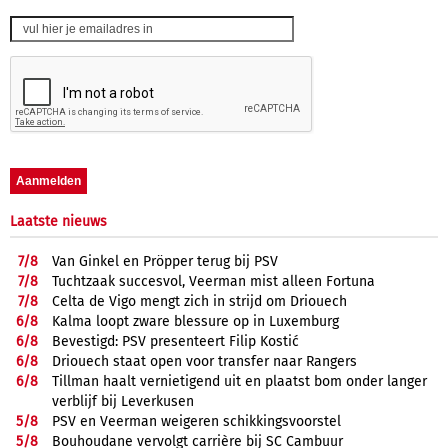
Laatste nieuws
7/
8
Van Ginkel en Pröpper terug bij PSV
7/
8
Tuchtzaak succesvol, Veerman mist alleen Fortuna
7/
8
Celta de Vigo mengt zich in strijd om Driouech
6/
8
Kalma loopt zware blessure op in Luxemburg
6/
8
Bevestigd: PSV presenteert Filip Kostić
6/
8
Driouech staat open voor transfer naar Rangers
6/
8
Tillman haalt vernietigend uit en plaatst bom onder langer
verblijf bij Leverkusen
5/
8
PSV en Veerman weigeren schikkingsvoorstel
5/
8
Bouhoudane vervolgt carrière bij SC Cambuur