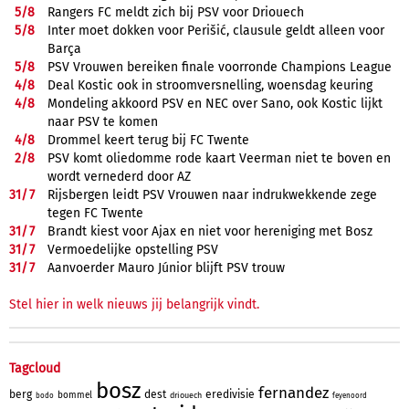
5/
8
Rangers FC meldt zich bij PSV voor Driouech
5/
8
Inter moet dokken voor Perišić, clausule geldt alleen voor
Barça
5/
8
PSV Vrouwen bereiken finale voorronde Champions League
4/
8
Deal Kostic ook in stroomversnelling, woensdag keuring
4/
8
Mondeling akkoord PSV en NEC over Sano, ook Kostic lijkt
naar PSV te komen
4/
8
Drommel keert terug bij FC Twente
2/
8
PSV komt oliedomme rode kaart Veerman niet te boven en
wordt vernederd door AZ
31/
7
Rijsbergen leidt PSV Vrouwen naar indrukwekkende zege
tegen FC Twente
31/
7
Brandt kiest voor Ajax en niet voor hereniging met Bosz
31/
7
Vermoedelijke opstelling PSV
31/
7
Aanvoerder Mauro Júnior blijft PSV trouw
Stel hier in welk nieuws jij belangrijk vindt.
Tagcloud
bosz
fernandez
berg
dest
eredivisie
bommel
driouech
bodo
feyenoord