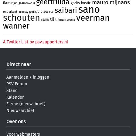
geertruida
mauro
mijnans
flamingo
godts
kostic
gasiorowski
sano
saibari
plea
perisic
onderkant
rcv
opbouw
schouten
veerman
til
tillman
twente
sildillia
wanner
A Twitter List by psv.supporters.nl
Direct naar
Aanmelden
/
inloggen
PSV Forum
Stand
Kalender
E-zine (nieuwsbrief)
Nieuwsarchief
Over ons
Voor webmasters