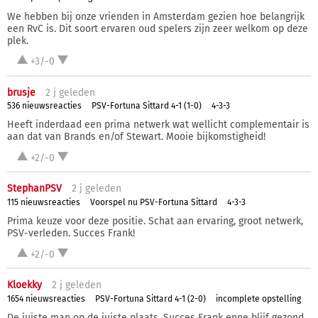
We hebben bij onze vrienden in Amsterdam gezien hoe belangrijk
een RvC is. Dit soort ervaren oud spelers zijn zeer welkom op deze
plek.
+3/-0
brusje
2 j
geleden
536 nieuwsreacties
PSV-Fortuna Sittard 4-1 (1-0)
4-3-3
Heeft inderdaad een prima netwerk wat wellicht complementair is
aan dat van Brands en/of Stewart. Mooie bijkomstigheid!
+2/-0
StephanPSV
2 j
geleden
115 nieuwsreacties
Voorspel nu PSV-Fortuna Sittard
4-3-3
Prima keuze voor deze positie. Schat aan ervaring, groot netwerk,
PSV-verleden. Succes Frank!
+2/-0
Kloekky
2 j
geleden
1654 nieuwsreacties
PSV-Fortuna Sittard 4-1 (2-0)
incomplete opstelling
De juiste man op de juiste plaats. Succes Frank enne blijf gezond.