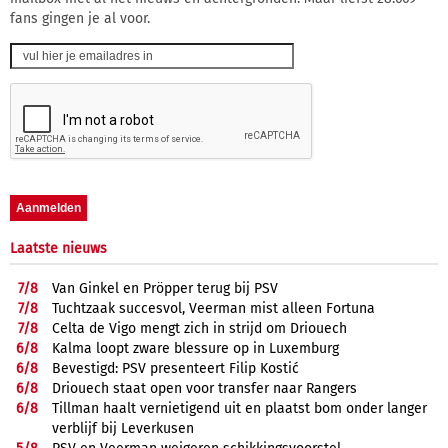
fans gingen je al voor.
Laatste nieuws
7/
8
Van Ginkel en Pröpper terug bij PSV
7/
8
Tuchtzaak succesvol, Veerman mist alleen Fortuna
7/
8
Celta de Vigo mengt zich in strijd om Driouech
6/
8
Kalma loopt zware blessure op in Luxemburg
6/
8
Bevestigd: PSV presenteert Filip Kostić
6/
8
Driouech staat open voor transfer naar Rangers
6/
8
Tillman haalt vernietigend uit en plaatst bom onder langer
verblijf bij Leverkusen