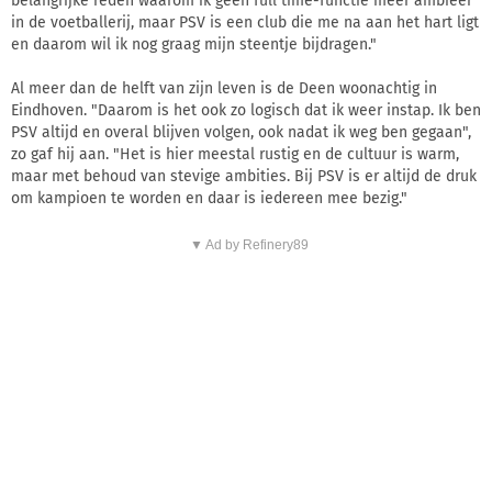
belangrijke reden waarom ik geen full time-functie meer ambieer
in de voetballerij, maar PSV is een club die me na aan het hart ligt
en daarom wil ik nog graag mijn steentje bijdragen."
Al meer dan de helft van zijn leven is de Deen woonachtig in
Eindhoven. "Daarom is het ook zo logisch dat ik weer instap. Ik ben
PSV altijd en overal blijven volgen, ook nadat ik weg ben gegaan",
zo gaf hij aan. "Het is hier meestal rustig en de cultuur is warm,
maar met behoud van stevige ambities. Bij PSV is er altijd de druk
om kampioen te worden en daar is iedereen mee bezig."
▼ Ad by Refinery89