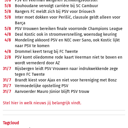
5/
8
PSV en Veerman weigeren schikkingsvoorstel
5/
8
Bouhoudane vervolgt carrière bij SC Cambuur
5/
8
Rangers FC meldt zich bij PSV voor Driouech
5/
8
Inter moet dokken voor Perišić, clausule geldt alleen voor
Barça
5/
8
PSV Vrouwen bereiken finale voorronde Champions League
4/
8
Deal Kostic ook in stroomversnelling, woensdag keuring
4/
8
Mondeling akkoord PSV en NEC over Sano, ook Kostic lijkt
naar PSV te komen
4/
8
Drommel keert terug bij FC Twente
2/
8
PSV komt oliedomme rode kaart Veerman niet te boven en
wordt vernederd door AZ
31/
7
Rijsbergen leidt PSV Vrouwen naar indrukwekkende zege
tegen FC Twente
31/
7
Brandt kiest voor Ajax en niet voor hereniging met Bosz
31/
7
Vermoedelijke opstelling PSV
31/
7
Aanvoerder Mauro Júnior blijft PSV trouw
Stel hier in welk nieuws jij belangrijk vindt.
Tagcloud