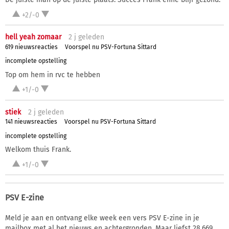
+2/-0
hell yeah zomaar
2 j
geleden
619 nieuwsreacties
Voorspel nu PSV-Fortuna Sittard
incomplete opstelling
Top om hem in rvc te hebben
+1/-0
stiek
2 j
geleden
141 nieuwsreacties
Voorspel nu PSV-Fortuna Sittard
incomplete opstelling
Welkom thuis Frank.
+1/-0
PSV E-zine
Meld je aan en ontvang elke week een vers PSV E-zine in je
mailbox met al het nieuws en achtergronden. Maar liefst 28.669