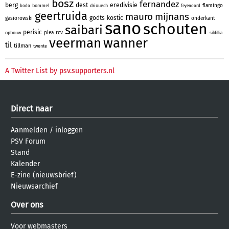
bosz
fernandez
berg
dest
eredivisie
flamingo
bommel
driouech
bodo
feyenoord
geertruida
mauro
mijnans
godts
kostic
gasiorowski
onderkant
sano
schouten
saibari
perisic
plea
rcv
opbouw
sildillia
veerman
wanner
til
tillman
twente
A Twitter List by psv.supporters.nl
Direct naar
Aanmelden
/
inloggen
PSV Forum
Stand
Kalender
E-zine (nieuwsbrief)
Nieuwsarchief
Over ons
Voor webmasters