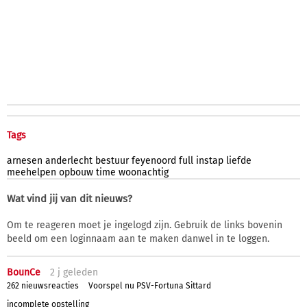
Tags
arnesen
anderlecht
bestuur
feyenoord
full
instap
liefde
meehelpen
opbouw
time
woonachtig
Wat vind jij van dit nieuws?
Om te reageren moet je ingelogd zijn. Gebruik de links bovenin
beeld om een loginnaam aan te maken danwel in te loggen.
BounCe
2 j
geleden
262 nieuwsreacties
Voorspel nu PSV-Fortuna Sittard
incomplete opstelling