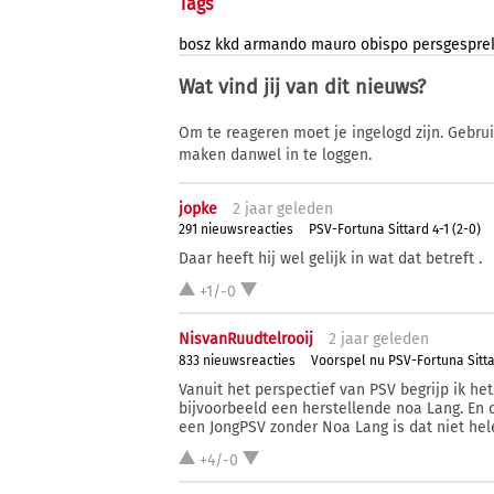
Tags
bosz
kkd
armando
mauro
obispo
persgespre
Wat vind jij van dit nieuws?
Om te reageren moet je ingelogd zijn. Gebru
maken danwel in te loggen.
jopke
2 j
aar
geleden
291 nieuwsreacties
PSV-Fortuna Sittard 4-1 (2-0)
Daar heeft hij wel gelijk in wat dat betreft .
+1/-0
NisvanRuudtelrooij
2 j
aar
geleden
833 nieuwsreacties
Voorspel nu PSV-Fortuna Sitt
Vanuit het perspectief van PSV begrijp ik het
bijvoorbeeld een herstellende noa Lang. En 
een JongPSV zonder Noa Lang is dat niet hele
+4/-0