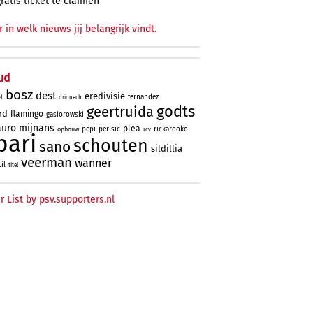
gratis ticket te claimen
r in welk nieuws jij belangrijk vindt.
ud
bosz
dest
eredivisie
fernandez
l
driouech
godts
geertruida
rd
flamingo
gasiorowski
uro
mijnans
plea
pepi
perisic
rickardoko
opbouw
rcv
bari
schouten
sano
sildillia
veerman
wanner
til
titel
r List by psv.supporters.nl