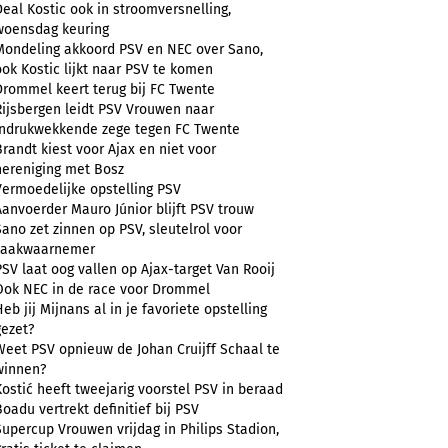
Deal Kostic ook in stroomversnelling,
woensdag keuring
Mondeling akkoord PSV en NEC over Sano,
ook Kostic lijkt naar PSV te komen
Drommel keert terug bij FC Twente
Rijsbergen leidt PSV Vrouwen naar
indrukwekkende zege tegen FC Twente
Brandt kiest voor Ajax en niet voor
hereniging met Bosz
Vermoedelijke opstelling PSV
Aanvoerder Mauro Júnior blijft PSV trouw
Sano zet zinnen op PSV, sleutelrol voor
zaakwaarnemer
PSV laat oog vallen op Ajax-target Van Rooij
Ook NEC in de race voor Drommel
Heb jij Mijnans al in je favoriete opstelling
gezet?
Weet PSV opnieuw de Johan Cruijff Schaal te
winnen?
Kostić heeft tweejarig voorstel PSV in beraad
Boadu vertrekt definitief bij PSV
Supercup Vrouwen vrijdag in Philips Stadion,