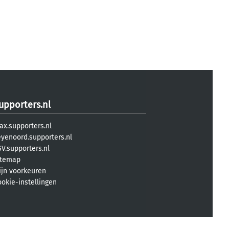
upporters.nl
ax.supporters.nl
eyenoord.supporters.nl
V.supporters.nl
itemap
ijn voorkeuren
ookie-instellingen