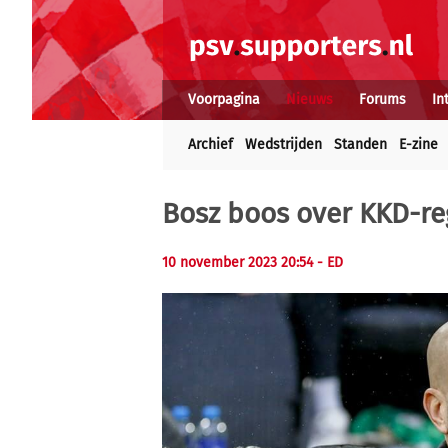
Voorpagina
Nieuws
Forums
In
Archief
Wedstrijden
Standen
E-zine
Bosz boos over KKD-re
10 november 2023 20:54
- ED