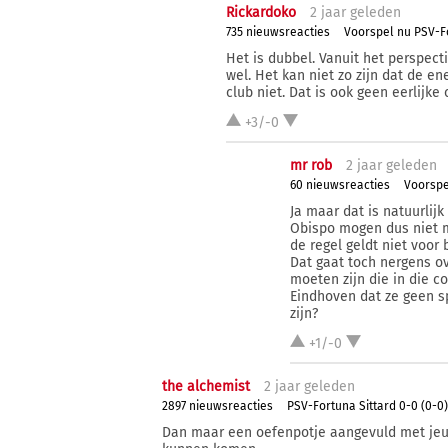
Rickardoko
2 j
aar
geleden
735 nieuwsreacties
Voorspel nu PSV-F
Het is dubbel. Vanuit het perspect
wel. Het kan niet zo zijn dat de e
club niet. Dat is ook geen eerlijke
+3/-0
mr rob
2 j
aar
geleden
60 nieuwsreacties
Voorspe
Ja maar dat is natuurlij
Obispo mogen dus niet m
de regel geldt niet voo
Dat gaat toch nergens ov
moeten zijn die in die c
Eindhoven dat ze geen s
zijn?
+1/-0
the alchemist
2 j
aar
geleden
2897 nieuwsreacties
PSV-Fortuna Sittard 0-0 (0-0)
Dan maar een oefenpotje aangevuld met jeugd