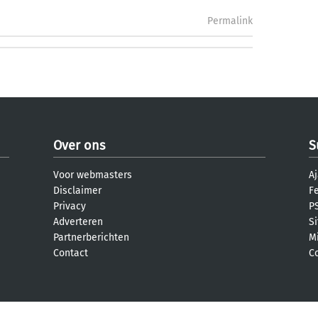
Permalink
Over ons
S
Voor webmasters
Aj
Disclaimer
F
Privacy
PS
Adverteren
S
Partnerberichten
M
Contact
C