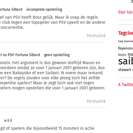
ortuna Sittard
incomplete opstelling
Stel hie
ief van PSV heeft Bosz gelijk. Maar ik snap de regels
ne club tegen een topspeler van PSV speelt en de andere
 concurrentie.
Tagclo
Permalink
bomme
berg
feyenoo
ma
l nu PSV-Fortuna Sittard
geen opstelling
kostic
sai
k onzin. Het argument is dus gewoon leeftijd Mauro en
eedoen omdat ze voor 1 januari 2001 geboren zijn, dus
stewart
r bv een Bakayoko of een Saibari. Ik noem maar iemand.
er? De regels zouden voor elke ploeg toch het zelfde
ompetitie spelen? Maar je zegt toch ook niet tegen
A Twitte
pelers mogen opstellen die voor 1 januari 2001 geboren
Permalink
4-3-3
 of spelers die bijvoorbeeld 15 minuten in actie