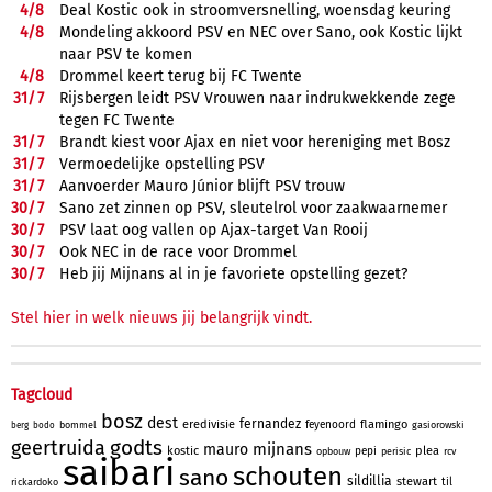
4/
8
Deal Kostic ook in stroomversnelling, woensdag keuring
4/
8
Mondeling akkoord PSV en NEC over Sano, ook Kostic lijkt
naar PSV te komen
4/
8
Drommel keert terug bij FC Twente
31/
7
Rijsbergen leidt PSV Vrouwen naar indrukwekkende zege
tegen FC Twente
31/
7
Brandt kiest voor Ajax en niet voor hereniging met Bosz
31/
7
Vermoedelijke opstelling PSV
31/
7
Aanvoerder Mauro Júnior blijft PSV trouw
30/
7
Sano zet zinnen op PSV, sleutelrol voor zaakwaarnemer
30/
7
PSV laat oog vallen op Ajax-target Van Rooij
30/
7
Ook NEC in de race voor Drommel
30/
7
Heb jij Mijnans al in je favoriete opstelling gezet?
Stel hier in welk nieuws jij belangrijk vindt.
Tagcloud
bosz
dest
fernandez
eredivisie
flamingo
feyenoord
bommel
gasiorowski
berg
bodo
godts
geertruida
mijnans
mauro
kostic
plea
pepi
opbouw
perisic
rcv
saibari
schouten
sano
sildillia
stewart
til
rickardoko