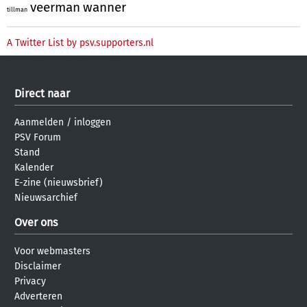
veerman
wanner
tillman
A Twitter List by psv.supporters.nl
Direct naar
Aanmelden
/
inloggen
PSV Forum
Stand
Kalender
E-zine (nieuwsbrief)
Nieuwsarchief
Over ons
Voor webmasters
Disclaimer
Privacy
Adverteren