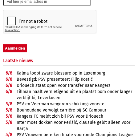
Laatste nieuws
6/
8
Kalma loopt zware blessure op in Luxemburg
6/
8
Bevestigd: PSV presenteert Filip Kostić
6/
8
Driouech staat open voor transfer naar Rangers
6/
8
Tillman haalt vernietigend uit en plaatst bom onder langer
verblijf bij Leverkusen
5/
8
PSV en Veerman weigeren schikkingsvoorstel
5/
8
Bouhoudane vervolgt carrière bij SC Cambuur
5/
8
Rangers FC meldt zich bij PSV voor Driouech
5/
8
Inter moet dokken voor Perišić, clausule geldt alleen voor
Barça
5/
8
PSV Vrouwen bereiken finale voorronde Champions League