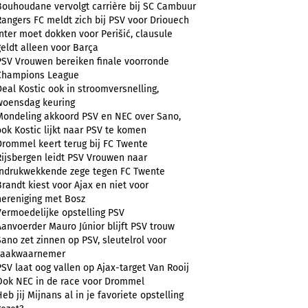
Bouhoudane vervolgt carrière bij SC Cambuur
Rangers FC meldt zich bij PSV voor Driouech
Inter moet dokken voor Perišić, clausule
geldt alleen voor Barça
PSV Vrouwen bereiken finale voorronde
Champions League
Deal Kostic ook in stroomversnelling,
woensdag keuring
Mondeling akkoord PSV en NEC over Sano,
ook Kostic lijkt naar PSV te komen
Drommel keert terug bij FC Twente
Rijsbergen leidt PSV Vrouwen naar
indrukwekkende zege tegen FC Twente
Brandt kiest voor Ajax en niet voor
hereniging met Bosz
Vermoedelijke opstelling PSV
Aanvoerder Mauro Júnior blijft PSV trouw
Sano zet zinnen op PSV, sleutelrol voor
zaakwaarnemer
PSV laat oog vallen op Ajax-target Van Rooij
Ook NEC in de race voor Drommel
Heb jij Mijnans al in je favoriete opstelling