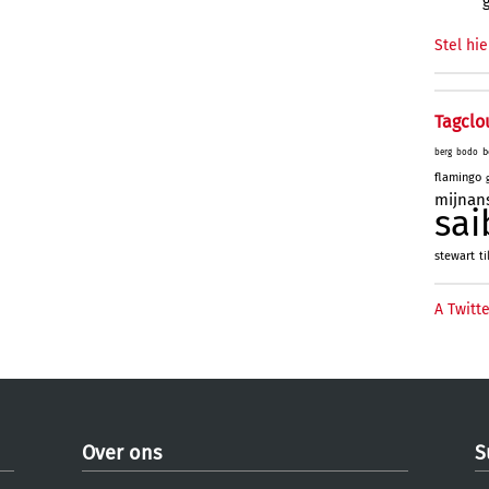
Stel hie
Tagclo
b
berg
bodo
flamingo
mijnan
sai
stewart
ti
A Twitte
Over ons
S