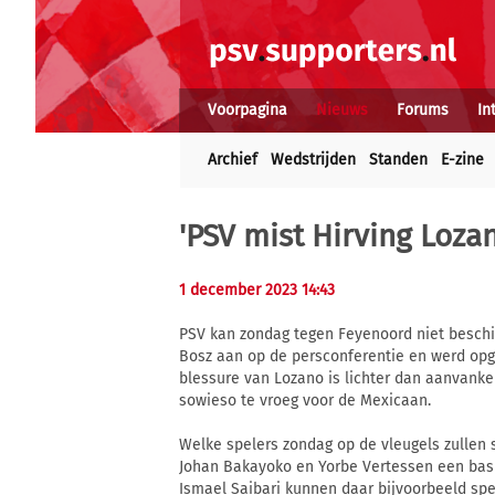
Voorpagina
Nieuws
Forums
In
Archief
Wedstrijden
Standen
E-zine
'PSV mist Hirving Loza
1 december 2023 14:43
PSV kan zondag tegen Feyenoord niet beschi
Bosz aan op de persconferentie en werd op
blessure van Lozano is lichter dan aanvanke
sowieso te vroeg voor de Mexicaan.
Welke spelers zondag op de vleugels zullen s
Johan Bakayoko en Yorbe Vertessen een basi
Ismael Saibari kunnen daar bijvoorbeeld spel