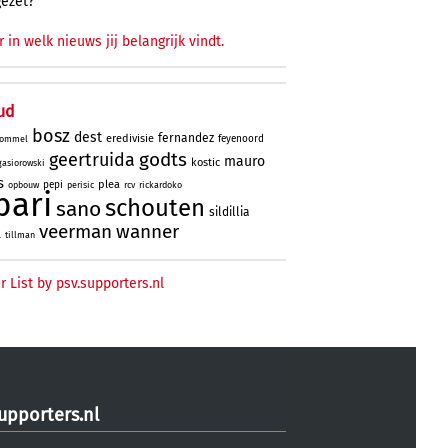
gezet?
r in welk nieuws jij belangrijk vindt.
ud
bosz
dest
fernandez
eredivisie
feyenoord
ommel
godts
geertruida
mauro
kostic
gasiorowski
s
plea
pepi
opbouw
perisic
rcv
rickardoko
bari
schouten
sano
sildillia
veerman
wanner
l
tillman
r List by psv.supporters.nl
upporters.nl