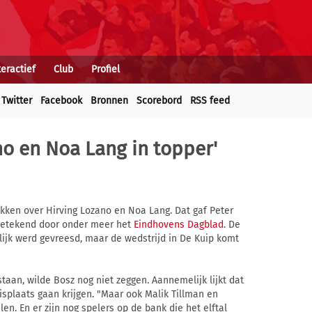
teractief
Club
Profiel
Twitter
Facebook
Bronnen
Scorebord
RSS feed
no en Noa Lang in topper'
kken over Hirving Lozano en Noa Lang. Dat gaf Peter
getekend door onder meer het
Eindhovens Dagblad
. De
lijk werd gevreesd, maar de wedstrijd in De Kuip komt
taan, wilde Bosz nog niet zeggen. Aannemelijk lijkt dat
splaats gaan krijgen. "Maar ook Malik Tillman en
en. En er zijn nog spelers op de bank die het elftal