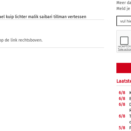
Meer da
Meld je
ael
kuip
lichter
malik
saibari
tillman
vertessen
op de link rechtsboven.
Laatst
6/
8
6/
8
6/
8
6/
8
5/
8