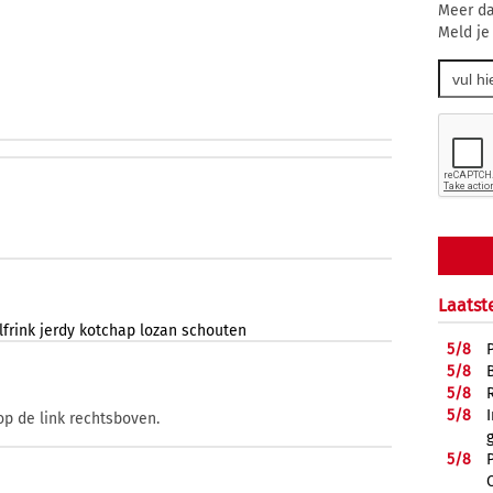
Meer da
Meld je
Laatst
lfrink
jerdy
kotchap
lozan
schouten
5/
8
5/
8
5/
8
5/
8
op de link rechtsboven.
5/
8