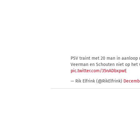
PSV traint met 20 man in aanloop n
Veerman en Schouten niet op het v
pic.twitter.com/35nADbxpwE
— Rik Elfrink (@RikElfrink)
Decembe