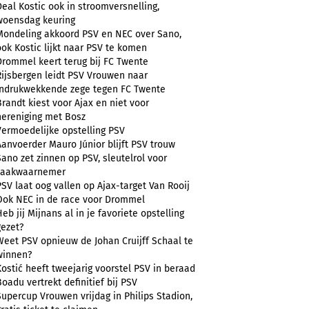
Deal Kostic ook in stroomversnelling,
woensdag keuring
Mondeling akkoord PSV en NEC over Sano,
ook Kostic lijkt naar PSV te komen
Drommel keert terug bij FC Twente
Rijsbergen leidt PSV Vrouwen naar
indrukwekkende zege tegen FC Twente
Brandt kiest voor Ajax en niet voor
hereniging met Bosz
Vermoedelijke opstelling PSV
Aanvoerder Mauro Júnior blijft PSV trouw
Sano zet zinnen op PSV, sleutelrol voor
zaakwaarnemer
PSV laat oog vallen op Ajax-target Van Rooij
Ook NEC in de race voor Drommel
Heb jij Mijnans al in je favoriete opstelling
gezet?
Weet PSV opnieuw de Johan Cruijff Schaal te
winnen?
Kostić heeft tweejarig voorstel PSV in beraad
Boadu vertrekt definitief bij PSV
Supercup Vrouwen vrijdag in Philips Stadion,