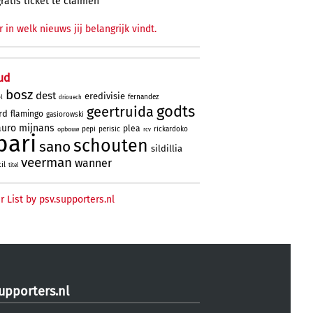
gratis ticket te claimen
r in welk nieuws jij belangrijk vindt.
ud
bosz
dest
eredivisie
fernandez
l
driouech
godts
geertruida
rd
flamingo
gasiorowski
uro
mijnans
plea
pepi
perisic
rickardoko
opbouw
rcv
bari
schouten
sano
sildillia
veerman
wanner
til
titel
r List by psv.supporters.nl
upporters.nl