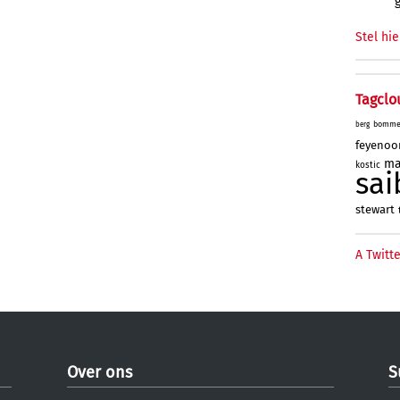
Stel hie
Tagclo
bomme
berg
feyenoo
ma
kostic
sai
stewart
A Twitte
Over ons
S