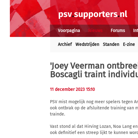
Voorpagina
Nieuws
Forums
In
Archief
Wedstrijden
Standen
E-zine
'Joey Veerman ontbreek
Boscagli traint individ
11 december 2023 15:10
PSV mist mogelijk nog meer spelers tegen Ar
ook ontbrak op de afsluitende training van m
trainde.
Vast stond al dat Hirving Lozan, Noa Lang en
ook definitief een streep lijkt te kunnen w