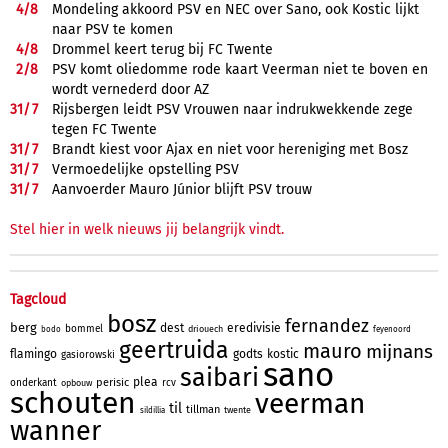
4/
8
Mondeling akkoord PSV en NEC over Sano, ook Kostic lijkt
naar PSV te komen
4/
8
Drommel keert terug bij FC Twente
2/
8
PSV komt oliedomme rode kaart Veerman niet te boven en
wordt vernederd door AZ
31/
7
Rijsbergen leidt PSV Vrouwen naar indrukwekkende zege
tegen FC Twente
31/
7
Brandt kiest voor Ajax en niet voor hereniging met Bosz
31/
7
Vermoedelijke opstelling PSV
31/
7
Aanvoerder Mauro Júnior blijft PSV trouw
Stel hier in welk nieuws jij belangrijk vindt.
Tagcloud
bosz
fernandez
berg
dest
eredivisie
bommel
driouech
bodo
feyenoord
geertruida
mauro
mijnans
flamingo
godts
kostic
gasiorowski
sano
saibari
plea
perisic
onderkant
rcv
opbouw
schouten
veerman
til
tillman
twente
sildillia
wanner