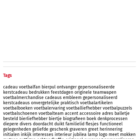
Tags
cadeau
voetbalfan
bierpul
ontvanger
gepersonaliseerde
kerstcadeau
bedrukken
feestdagen
originele
teamwapen
voetbalmerchandise
cadeaus
embleem
gepersonaliseerd
kerstcadeaus
onvergetelijke
praktisch
voetbalartikelen
voetbalboeken
voetbalervaring
voetballiefhebber
voetbalpuzzels
voetbalschoenen
voetbalteam
accent
accessoire
adres
balletje
besteld
bierliefhebber
biertje
biografieen
boek
denkprocessen
diepere
divers
doordacht
duikt
familielid
flesjes
functioneel
gelegenheden
geliefde
geschenk
graveren
greet
herinnering
initialen
inkijk
interesses
interieur
jubilea
lamp
logo
meet
mokken