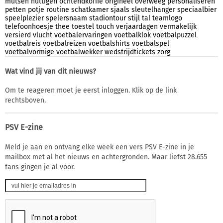
mutsen
nuttigen
ochtendkoffie
origineel
overweeg
personaliseren
petten
potje
routine
schatkamer
sjaals
sleutelhanger
speciaalbier
speelplezier
spelersnaam
stadiontour
stijl
tal
teamlogo
telefoonhoesje
thee
toestel
touch
verjaardagen
vermakelijk
versierd
vlucht
voetbalervaringen
voetbalklok
voetbalpuzzel
voetbalreis
voetbalreizen
voetbalshirts
voetbalspel
voetbalvormige
voetbalwekker
wedstrijdtickets
zorg
Wat vind jij van dit nieuws?
Om te reageren moet je eerst inloggen. Klik op de link
rechtsboven.
PSV E-zine
Meld je aan en ontvang elke week een vers PSV E-zine in je
mailbox met al het nieuws en achtergronden. Maar liefst 28.655
fans gingen je al voor.