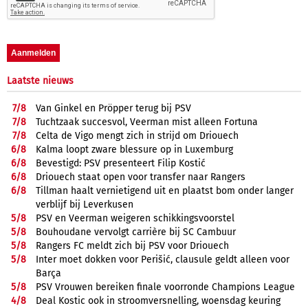
Laatste nieuws
7/
8
Van Ginkel en Pröpper terug bij PSV
7/
8
Tuchtzaak succesvol, Veerman mist alleen Fortuna
7/
8
Celta de Vigo mengt zich in strijd om Driouech
6/
8
Kalma loopt zware blessure op in Luxemburg
6/
8
Bevestigd: PSV presenteert Filip Kostić
6/
8
Driouech staat open voor transfer naar Rangers
6/
8
Tillman haalt vernietigend uit en plaatst bom onder langer
verblijf bij Leverkusen
5/
8
PSV en Veerman weigeren schikkingsvoorstel
5/
8
Bouhoudane vervolgt carrière bij SC Cambuur
5/
8
Rangers FC meldt zich bij PSV voor Driouech
5/
8
Inter moet dokken voor Perišić, clausule geldt alleen voor
Barça
5/
8
PSV Vrouwen bereiken finale voorronde Champions League
4/
8
Deal Kostic ook in stroomversnelling, woensdag keuring