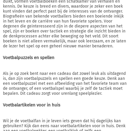
duikt, vormen voetbalboeken een schatkamer van verhalen en
kennis. De keuze is breed en divers, waardoor je zeker een boek
kunt vinden dat perfect past bij de interesses van de ontvanger.
Biografieën van bekende voetballers bieden een boeiende inkijk
in het leven en de carrière van hun favoriete spelers. Voor
degenen die geïnteresseerd zijn in de diepere aspecten van het
spel, zijn er boeken over tactiek en strategie die inzicht bieden in
de denkprocessen achter elke beweging op het veld. Dit soort
boeken is niet alleen vermakelijk, maar ook leerzaam, en ze laten
de lezer het spel op een geheel nieuwe manier benaderen.
Voetbalpuzzels en spellen
Als je op zoek bent naar een cadeau dat zowel leuk als uitdagend
is, dan zijn voetbalpuzzels en spellen een goede keuze. Denk aan
een voetbalpuzzel met een afbeelding van het favoriete team van
de ontvanger, of een voetbalspel waarbij je zelf de tactiek moet
bepalen. Dit cadeau zorgt voor urenlang speelplezier.
Voetbalartikelen voor in huis
Wil je de voetbalfan in je leven iets geven dat hij dagelijks kan
gebruiken? Kijk dan eens naar voetbalartikelen voor in huis. Denk
aan een voetbalwekker, een voetbalklok of zelfs een