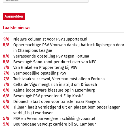
Laatste nieuws
9/
8
Nieuwe columnist voor PSV.supporters.nl
8/
8
Oppermachtige PSV Vrouwen dankzij hattrick Rijsbergen door
in Champions League
8/
8
Verrassende opstelling PSV tegen Fortuna
8/
8
Bevestigd: Sano komt per direct over van NEC
7/
8
Van Ginkel en Pröpper terug bij PSV
7/
8
Vermoedelijke opstelling PSV
7/
8
Tuchtzaak succesvol, Veerman mist alleen Fortuna
7/
8
Celta de Vigo mengt zich in strijd om Driouech
6/
8
Kalma loopt zware blessure op in Luxemburg
6/
8
Bevestigd: PSV presenteert Filip Kostić
6/
8
Driouech staat open voor transfer naar Rangers
6/
8
Tillman haalt vernietigend uit en plaatst bom onder langer
verblijf bij Leverkusen
5/
8
PSV en Veerman weigeren schikkingsvoorstel
5/
8
Bouhoudane vervolgt carrière bij SC Cambuur