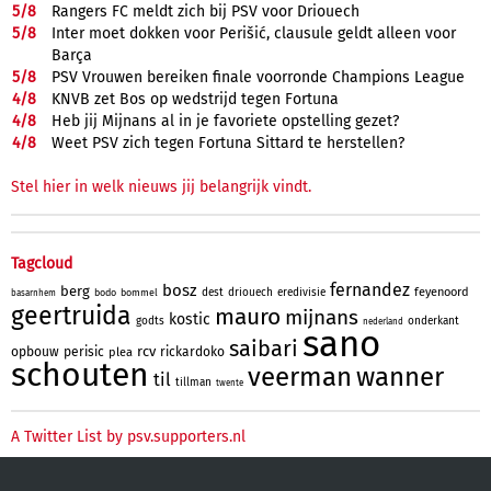
5/
8
Rangers FC meldt zich bij PSV voor Driouech
5/
8
Inter moet dokken voor Perišić, clausule geldt alleen voor
Barça
5/
8
PSV Vrouwen bereiken finale voorronde Champions League
4/
8
KNVB zet Bos op wedstrijd tegen Fortuna
4/
8
Heb jij Mijnans al in je favoriete opstelling gezet?
4/
8
Weet PSV zich tegen Fortuna Sittard te herstellen?
Stel hier in welk nieuws jij belangrijk vindt.
Tagcloud
fernandez
bosz
berg
feyenoord
dest
driouech
eredivisie
bodo
bommel
basarnhem
geertruida
mauro
mijnans
kostic
godts
onderkant
nederland
sano
saibari
rcv
opbouw
perisic
rickardoko
plea
schouten
veerman
wanner
til
tillman
twente
A Twitter List by psv.supporters.nl