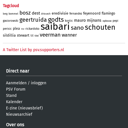
Tagcloud
bosz
dest
eredivisie
feyenoord
flamingo
fernandez
bommel
berg
driouech
godts
geertruida
mauro
mijnans
gasiorowski
kostic
pepi
opbouw
saibari
schouten
sano
plea
perisic
rickardoko
rcv
veerman
wanner
sildillia
stewart
til
titel
A Twitter List by psv.supporters.nl
Direct naar
Aanmelden
/
inloggen
PSV Forum
Stand
Kalender
E-zine (nieuwsbrief)
Nieuwsarchief
Over ons