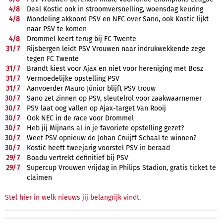
4/
8
Deal Kostic ook in stroomversnelling, woensdag keuring
4/
8
Mondeling akkoord PSV en NEC over Sano, ook Kostic lijkt
naar PSV te komen
4/
8
Drommel keert terug bij FC Twente
31/
7
Rijsbergen leidt PSV Vrouwen naar indrukwekkende zege
tegen FC Twente
31/
7
Brandt kiest voor Ajax en niet voor hereniging met Bosz
31/
7
Vermoedelijke opstelling PSV
31/
7
Aanvoerder Mauro Júnior blijft PSV trouw
30/
7
Sano zet zinnen op PSV, sleutelrol voor zaakwaarnemer
30/
7
PSV laat oog vallen op Ajax-target Van Rooij
30/
7
Ook NEC in de race voor Drommel
30/
7
Heb jij Mijnans al in je favoriete opstelling gezet?
30/
7
Weet PSV opnieuw de Johan Cruijff Schaal te winnen?
30/
7
Kostić heeft tweejarig voorstel PSV in beraad
29/
7
Boadu vertrekt definitief bij PSV
29/
7
Supercup Vrouwen vrijdag in Philips Stadion, gratis ticket te
claimen
Stel hier in welk nieuws jij belangrijk vindt.