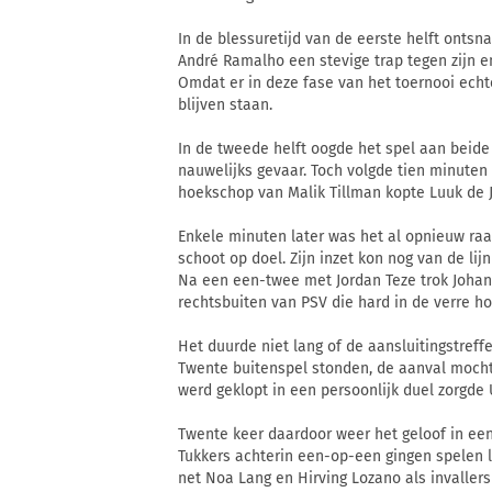
In de blessuretijd van de eerste helft onts
André Ramalho een stevige trap tegen zijn e
Omdat er in deze fase van het toernooi echt
blijven staan.
In de tweede helft oogde het spel aan beide
nauwelijks gevaar. Toch volgde tien minuten 
hoekschop van Malik Tillman kopte Luuk de J
Enkele minuten later was het al opnieuw raa
schoot op doel. Zijn inzet kon nog van de l
Na een een-twee met Jordan Teze trok Johan
rechtsbuiten van PSV die hard in de verre ho
Het duurde niet lang of de aansluitingstreff
Twente buitenspel stonden, de aanval moch
werd geklopt in een persoonlijk duel zorgde 
Twente keer daardoor weer het geloof in ee
Tukkers achterin een-op-een gingen spelen la
net Noa Lang en Hirving Lozano als invaller