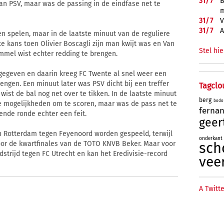
31/
7
B
an PSV, maar was de passing in de eindfase net te
m
31/
7
V
31/
7
A
en spelen, maar in de laatste minuut van de reguliere
te kans toen Olivier Boscagli zijn man kwijt was en Van
Stel hie
mmel wist echter redding te brengen.
 gegeven en daarin kreeg FC Twente al snel weer een
gen. Een minuut later was PSV dicht bij een treffer
Tagclo
ist de bal nog net over te tikken. In de laatste minuut
berg
bodo
te mogelijkheden om te scoren, maar was de pass net te
ferna
ende ronde echter een feit.
geer
 Rotterdam tegen Feyenoord worden gespeeld, terwijl
onderkant
oor de kwartfinales van de TOTO KNVB Beker. Maar voor
sch
trijd tegen FC Utrecht en kan het Eredivisie-record
vee
A Twitte