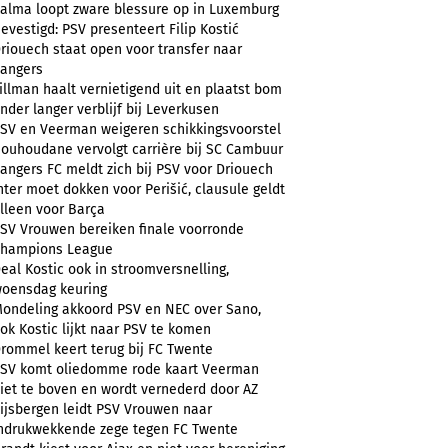
alma loopt zware blessure op in Luxemburg
evestigd: PSV presenteert Filip Kostić
riouech staat open voor transfer naar
angers
illman haalt vernietigend uit en plaatst bom
nder langer verblijf bij Leverkusen
SV en Veerman weigeren schikkingsvoorstel
ouhoudane vervolgt carrière bij SC Cambuur
angers FC meldt zich bij PSV voor Driouech
nter moet dokken voor Perišić, clausule geldt
lleen voor Barça
SV Vrouwen bereiken finale voorronde
hampions League
eal Kostic ook in stroomversnelling,
oensdag keuring
ondeling akkoord PSV en NEC over Sano,
ok Kostic lijkt naar PSV te komen
rommel keert terug bij FC Twente
SV komt oliedomme rode kaart Veerman
iet te boven en wordt vernederd door AZ
ijsbergen leidt PSV Vrouwen naar
ndrukwekkende zege tegen FC Twente