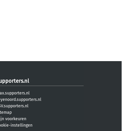
upporters.nl
ax.supporters.nl
eyenoord.supporters.nl
V.supporters.nl
itemap
ijn voorkeuren
ookie-instellingen