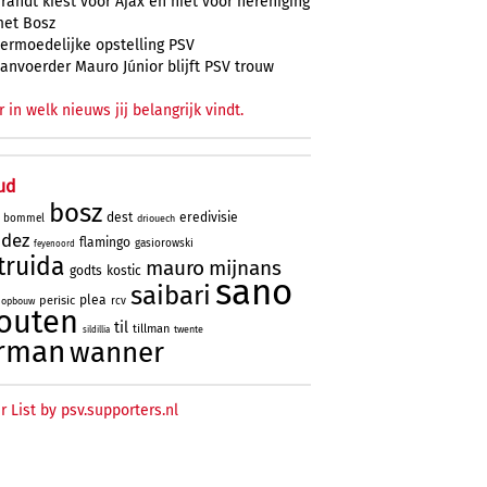
randt kiest voor Ajax en niet voor hereniging
et Bosz
ermoedelijke opstelling PSV
anvoerder Mauro Júnior blijft PSV trouw
r in welk nieuws jij belangrijk vindt.
ud
bosz
dest
eredivisie
bommel
driouech
ndez
flamingo
gasiorowski
feyenoord
truida
mauro
mijnans
godts
kostic
sano
saibari
plea
perisic
rcv
opbouw
outen
til
tillman
twente
sildillia
rman
wanner
r List by psv.supporters.nl