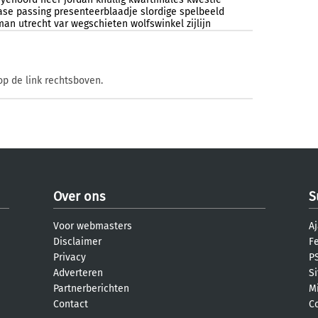
ase
passing
presenteerblaadje
slordige
spelbeeld
lman
utrecht
var
wegschieten
wolfswinkel
zijlijn
op de link rechtsboven.
Over ons
S
Voor webmasters
Aj
Disclaimer
F
Privacy
PS
Adverteren
S
Partnerberichten
M
Contact
C