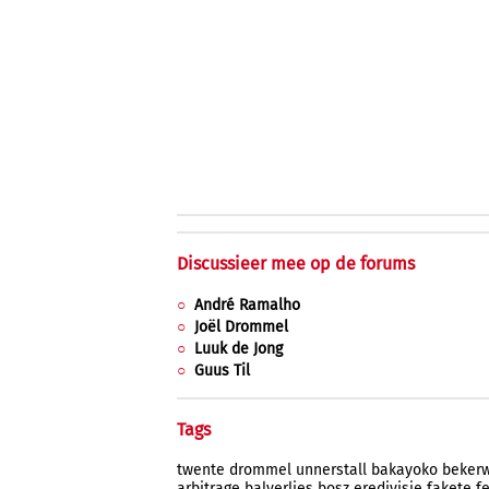
Discussieer mee op de forums
André Ramalho
Joël Drommel
Luuk de Jong
Guus Til
Tags
twente
drommel
unnerstall
bakayoko
bekerw
arbitrage
balverlies
bosz
eredivisie
fakete
f