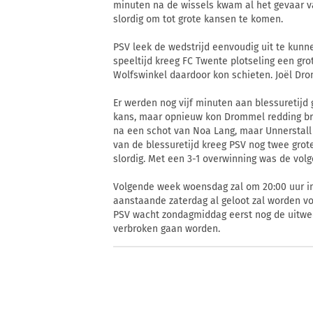
minuten na de wissels kwam al het gevaar v
slordig om tot grote kansen te komen.
PSV leek de wedstrijd eenvoudig uit te kunn
speeltijd kreeg FC Twente plotseling een gro
Wolfswinkel daardoor kon schieten. Joël Dro
Er werden nog vijf minuten aan blessuretijd
kans, maar opnieuw kon Drommel redding bren
na een schot van Noa Lang, maar Unnerstall w
van de blessuretijd kreeg PSV nog twee gro
slordig. Met een 3-1 overwinning was de volg
Volgende week woensdag zal om 20:00 uur in
aanstaande zaterdag al geloot zal worden v
PSV wacht zondagmiddag eerst nog de uitweds
verbroken gaan worden.