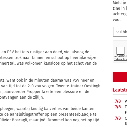
Meld je
zine in
achterg
voor.
 en PSV het iets rustiger aan deed, viel alsnog de
rtessen trok naar binnen en schoot op heerlijke wijze
nnerstall was volkomen kansloos op het schot van de
ets, want ook in de minuten daarna was PSV heer en
van tijd tot de 2-0 zou volgen. Twente-trainer Oostingh
Laatst
en, aanvoerder Pröpper fakete een blessure en de
ontvangen aan de zijlijn.
7/
8
V
7/
8
T
ploegen, waarbij knullig balverlies van beide kanten
F
te de aansluitingstreffer op een presenteerblaadje te
7/
8
C
livier Boscagli, maar Joël Drommel kon nog net op tijd
D