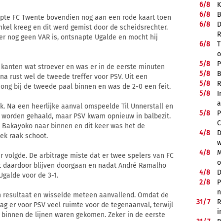
6/
8
K
6/
8
B
napte FC Twente bovendien nog aan een rode kaart toen
6/
8
D
nkel kreeg en dit werd gemist door de scheidsrechter.
R
er nog geen VAR is, ontsnapte Ugalde en mocht hij
6/
8
T
o
5/
8
P
 kanten wat stroever en was er in de eerste minuten
5/
8
B
na rust wel de tweede treffer voor PSV. Uit een
5/
8
R
ong bij de tweede paal binnen en was de 2-0 een feit.
5/
8
I
a
k. Na een heerlijke aanval omspeelde Til Unnerstall en
5/
8
P
ijn worden gehaald, maar PSV kwam opnieuw in balbezit.
C
 Bakayoko naar binnen en dit keer was het de
4/
8
D
ek raak schoot.
w
4/
8
M
er volgde. De arbitrage miste dat er twee spelers van FC
o
t daardoor blijven doorgaan en nadat André Ramalho
4/
8
D
Ugalde voor de 3-1.
2/
8
P
n
n resultaat en wisselde meteen aanvallend. Omdat de
31/
7
R
g er voor PSV veel ruimte voor de tegenaanval, terwijl
i
s binnen de lijnen waren gekomen. Zeker in de eerste