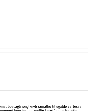
inst
boscagli
jong
knvb
ramalho
til
ugalde
vertessen
eyenoord
heer
jordan
knullig
kwartfinales
kwestie